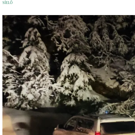
SÍELŐ