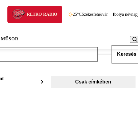
RETRO RÁDIÓ
25°C
Székesfehérvár
Ibolya névnap
 MŰSOR
Keresés
nt
Csak címkében