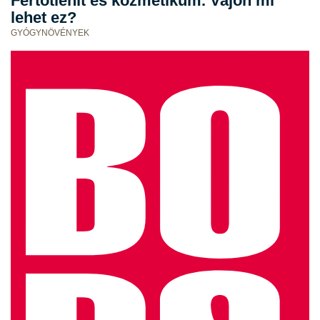
Fertőtlenít és kozmetikum. Vajon mi
lehet ez?
GYÓGYNÖVÉNYEK