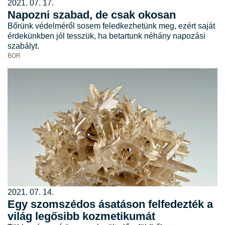
2021. 07. 17.
Napozni szabad, de csak okosan
Bőrünk védelméről sosem feledkezhetünk meg, ezért saját
érdekünkben jól tesszük, ha betartunk néhány napozási
szabályt.
BOR
2021. 07. 14.
Egy szomszédos ásatáson felfedezték a
világ legősibb kozmetikumát