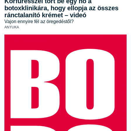
Körfűrésszel tört be egy nő a
botoxklinikára, hogy ellopja az összes
ránctalanító krémet – videó
Vajon ennyire fél az öregedéstől?
ANYUKA