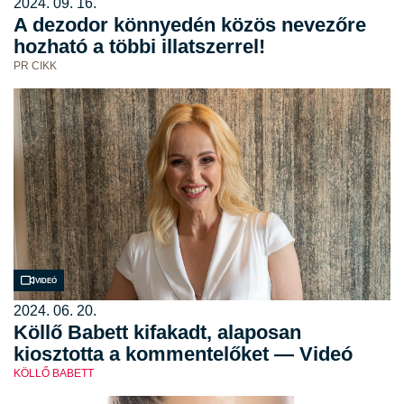
2024. 09. 16.
A dezodor könnyedén közös nevezőre
hozható a többi illatszerrel!
PR CIKK
Videó
2024. 06. 20.
Köllő Babett kifakadt, alaposan
kiosztotta a kommentelőket — Videó
KÖLLŐ BABETT