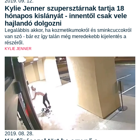
2019. 09. 12.
Kylie Jenner szupersztárnak tartja 18
hónapos kislányát - innentől csak vele
hajlandó dolgozni
Legalábbis akkor, ha kozmetikumokról és sminkcuccokról
van szó - bár ez így talán még meredekebb kijelentés a
részéről.
KYLIE JENNER
2019. 08. 28.