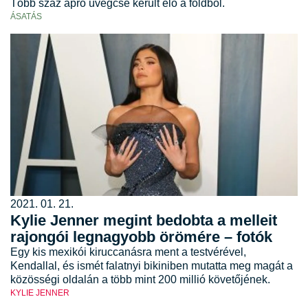
Több száz apró üvegcse került elő a földből.
ÁSATÁS
2021. 01. 21.
Kylie Jenner megint bedobta a melleit
rajongói legnagyobb örömére – fotók
Egy kis mexikói kiruccanásra ment a testvérével,
Kendallal, és ismét falatnyi bikiniben mutatta meg magát a
közösségi oldalán a több mint 200 millió követőjének.
KYLIE JENNER