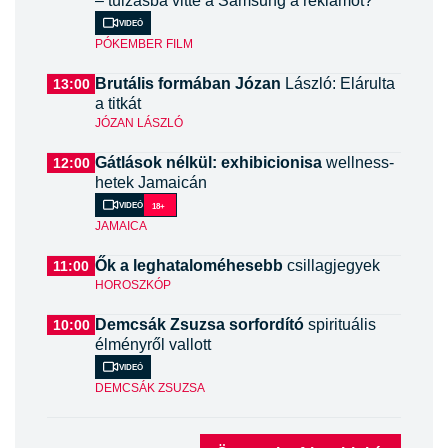
– túlzásba vitte a Samsung a reklámot?
Videó
PÓKEMBER FILM
Brutális formában Józan
László: Elárulta
13:00
a titkát
JÓZAN LÁSZLÓ
Gátlások nélkül: exhibicionisa
wellness-
12:00
hetek Jamaicán
Videó
18+
JAMAICA
Ők a leghataloméhesebb
csillagjegyek
11:00
HOROSZKÓP
Demcsák Zsuzsa sorfordító
spirituális
10:00
élményről vallott
Videó
DEMCSÁK ZSUZSA