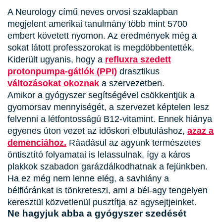
A Neurology című neves orvosi szaklapban
megjelent amerikai tanulmány több mint 5700
embert követett nyomon. Az eredmények még a
sokat látott professzorokat is megdöbbentették.
Kiderült ugyanis, hogy a
refluxra szedett
protonpumpa-gátlók (PPI)
drasztikus
változásokat okoznak
a szervezetben.
Amikor a gyógyszer segítségével csökkentjük a
gyomorsav mennyiségét, a szervezet képtelen lesz
felvenni a létfontosságú B12-vitamint. Ennek hiánya
egyenes úton vezet az időskori elbutuláshoz,
azaz a
demenciához.
Ráadásul az agyunk természetes
öntisztító folyamatai is lelassulnak, így a káros
plakkok szabadon garázdálkodhatnak a fejünkben.
Ha ez még nem lenne elég, a savhiány a
bélflóránkat is tönkreteszi, ami a bél-agy tengelyen
keresztül közvetlenül pusztítja az agysejtjeinket.
Ne hagyjuk abba a gyógyszer szedését