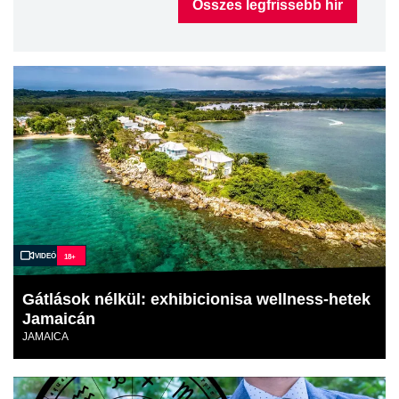
Összes legfrissebb hír
Videó
18+
Gátlások nélkül: exhibicionisa wellness-hetek
Jamaicán
JAMAICA