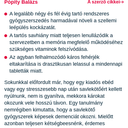
Pópity Balázs
A szerző cikkei
A legalább négy és fél évig tartó rendszeres
gyógyszerszedés harmadával növeli a szellemi
leépülés kockázatát.
A tartós savhiány miatt teljesen lenullázódik a
szervezetben a memória megfelelő működéséhez
szükséges vitaminok felszívódása.
Az agyban felhalmozódó káros fehérjék
eltakarítása is drasztikusan lelassul a mindennapi
tabletták miatt.
Sokunkkal előfordult már, hogy egy kiadós ebéd
vagy egy stresszesebb nap után savlekötőért kellett
nyúlnunk, nem is gyanítva, mekkora károkat
okozunk vele hosszú távon. Egy tanulmány
nemrégiben kimutatta, hogy a savlekötő
gyógyszerek képesek demenciát okozni. Mielőtt
azonban teljesen kétségbeesnénk, érdemes