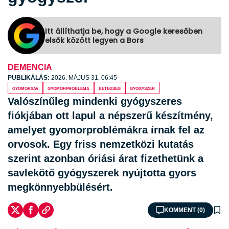
Itt állíthatja be, hogy a Google keresőben
elsők között legyen a Bors
DEMENCIA
PUBLIKÁLÁS:
2026. MÁJUS 31. 06:45
gyomorsav
gyomorprobléma
betegség
gyógyszer
Valószínűleg mindenki gyógyszeres
fiókjában ott lapul a népszerű készítmény,
amelyet gyomorproblémákra írnak fel az
orvosok. Egy friss nemzetközi kutatás
szerint azonban óriási árat fizethetünk a
savlekötő gyógyszerek nyújtotta gyors
megkönnyebbülésért.
KOMMENT (0)