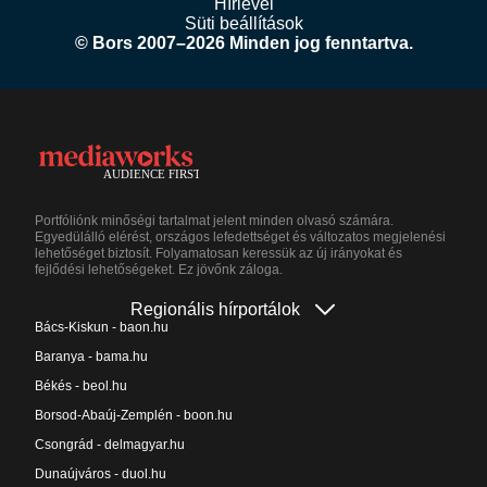
Hírlevél
Süti beállítások
© Bors 2007–2026 Minden jog fenntartva.
Portfóliónk minőségi tartalmat jelent minden olvasó számára.
Egyedülálló elérést, országos lefedettséget és változatos megjelenési
lehetőséget biztosít. Folyamatosan keressük az új irányokat és
fejlődési lehetőségeket. Ez jövőnk záloga.
Regionális hírportálok
Bács-Kiskun - baon.hu
Baranya - bama.hu
Békés - beol.hu
Borsod-Abaúj-Zemplén - boon.hu
Csongrád - delmagyar.hu
Dunaújváros - duol.hu