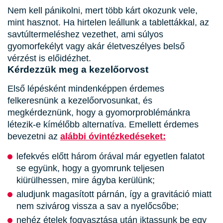
Nem kell pánikolni, mert több kárt okozunk vele,
mint hasznot. Ha hirtelen leállunk a tablettákkal, az
savtúltermeléshez vezethet, ami súlyos
gyomorfekélyt vagy akár életveszélyes belső
vérzést is előidézhet.
Kérdezzük meg a kezelőorvost
Első lépésként mindenképpen érdemes
felkeresnünk a kezelőorvosunkat, és
megkérdeznünk, hogy a gyomorproblémánkra
létezik-e kímélőbb alternatíva. Emellett érdemes
bevezetni az
alábbi óvintézkedéseket:
lefekvés előtt három órával már egyetlen falatot
se együnk, hogy a gyomrunk teljesen
kiürülhessen, mire ágyba kerülünk;
aludjunk magasított párnán, így a gravitáció miatt
nem szivárog vissza a sav a nyelőcsőbe;
nehéz ételek fogyasztása után iktassunk be egy