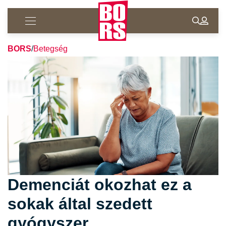
BORS
/
Betegség
Demenciát okozhat ez a
sokak által szedett
gyógyszer