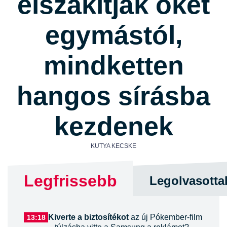
elszakítják őket
egymástól,
mindketten
hangos sírásba
kezdenek
KUTYA KECSKE
Legfrissebb
Legolvasotta
Kiverte a biztosítékot
az új Pókember-film
13:18