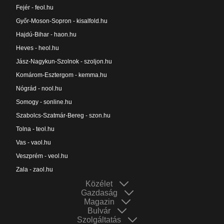
Fejér - feol.hu
Győr-Moson-Sopron - kisalfold.hu
Hajdú-Bihar - haon.hu
Heves - heol.hu
Jász-Nagykun-Szolnok - szoljon.hu
Komárom-Esztergom - kemma.hu
Nógrád - nool.hu
Somogy - sonline.hu
Szabolcs-Szatmár-Bereg - szon.hu
Tolna - teol.hu
Vas - vaol.hu
Veszprém - veol.hu
Zala - zaol.hu
Közélet
Gazdaság
Magazin
Bulvár
Szolgáltatás