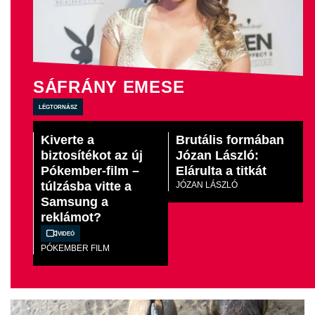
SÁFRÁNY EMESE
légtornász
Kiverte a
Brutális formában
biztosítékot az új
Józan László:
Pókember-film –
Elárulta a titkát
túlzásba vitte a
JÓZAN LÁSZLÓ
Samsung a
reklámot?
Videó
PÓKEMBER FILM