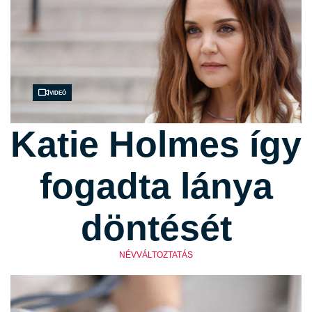
Videó
Katie Holmes így
fogadta lánya
döntését
NÉVVÁLTOZTATÁS