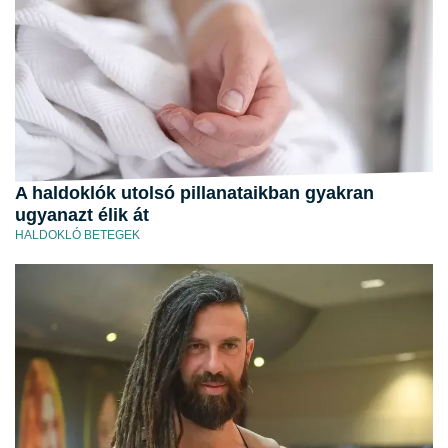
A haldoklók utolsó pillanataikban gyakran
ugyanazt élik át
HALDOKLÓ BETEGEK