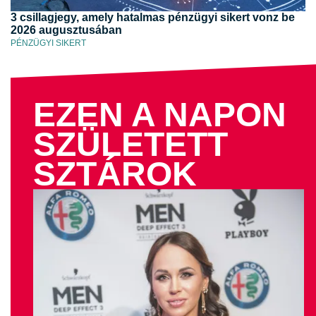
3 csillagjegy, amely hatalmas pénzügyi sikert vonz be
2026 augusztusában
PÉNZÜGYI SIKERT
EZEN A NAPON
SZÜLETETT
SZTÁROK