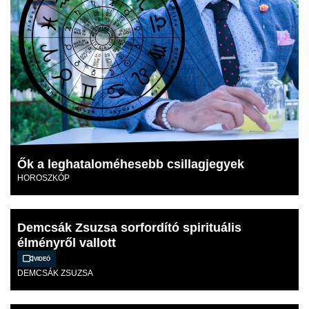
Ők a leghataloméhesebb csillagjegyek
HOROSZKÓP
Demcsák Zsuzsa sorfordító spirituális
élményről vallott
Videó
DEMCSÁK ZSUZSA