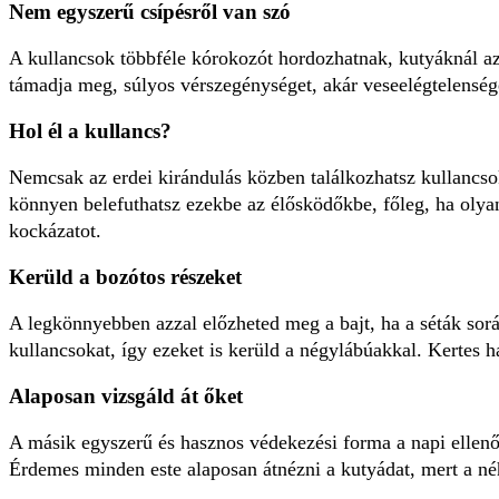
Nem egyszerű csípésről van szó
A kullancsok többféle kórokozót hordozhatnak, kutyáknál az 
támadja meg, súlyos vérszegénységet, akár veseelégtelenséget 
Hol él a kullancs?
Nemcsak az erdei kirándulás közben találkozhatsz kullancso
könnyen belefuthatsz ezekbe az élősködőkbe, főleg, ha oly
kockázatot.
Kerüld a bozótos részeket
A legkönnyebben azzal előzheted meg a bajt, ha a séták sorá
kullancsokat, így ezeket is kerüld a négylábúakkal. Kertes h
Alaposan vizsgáld át őket
A másik egyszerű és hasznos védekezési forma a napi ellenőr
Érdemes minden este alaposan átnézni a kutyádat, mert a né