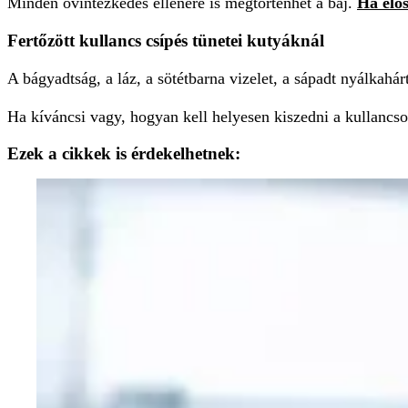
Minden óvintézkedés ellenére is megtörténhet a baj.
Ha élős
Fertőzött kullancs csípés tünetei kutyáknál
A bágyadtság, a láz, a sötétbarna vizelet, a sápadt nyálkahá
Ha kíváncsi vagy, hogyan kell helyesen kiszedni a kullancso
Ezek a cikkek is érdekelhetnek: