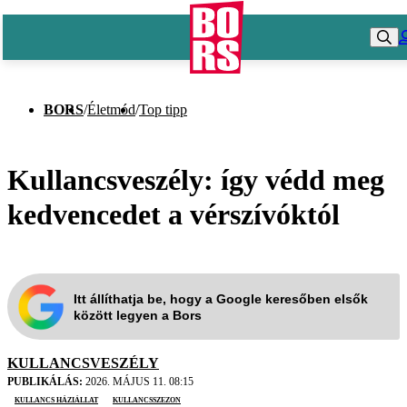
BORS
/
Életmód
/
Top tipp
Kullancsveszély: így védd meg
kedvencedet a vérszívóktól
Itt állíthatja be, hogy a Google keresőben elsők
között legyen a Bors
KULLANCSVESZÉLY
PUBLIKÁLÁS:
2026. MÁJUS 11. 08:15
kullancs háziállat
kullancsszezon