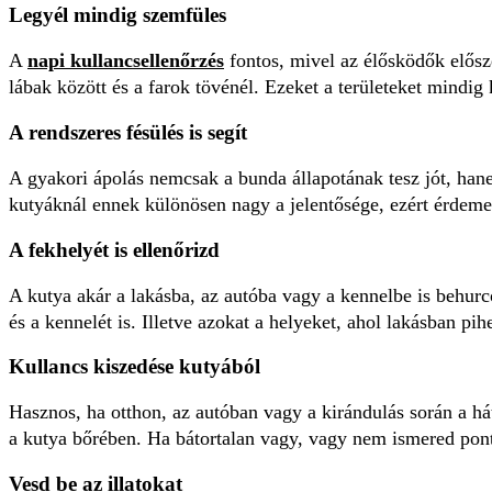
Legyél mindig szemfüles
A
napi kullancsellenőrzés
fontos, mivel az élősködők elősze
lábak között és a farok tövénél. Ezeket a területeket mindig
A rendszeres fésülés is segít
A gyakori ápolás nemcsak a bunda állapotának tesz jót, han
kutyáknál ennek különösen nagy a jelentősége, ezért érdeme
A fekhelyét is ellenőrizd
A kutya akár a lakásba, az autóba vagy a kennelbe is behurco
és a kennelét is. Illetve azokat a helyeket, ahol lakásban pih
Kullancs kiszedése kutyából
Hasznos, ha otthon, az autóban vagy a kirándulás során a há
a kutya bőrében. Ha bátortalan vagy, vagy nem ismered ponto
Vesd be az illatokat