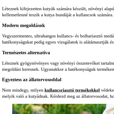
Léteznek kifejezetten kutyák számára készült, növényi alapú 
kellemetlenné teszik a kutya bundáját a kullancsok számára
Modern megoldások
Vegyszermentes, ultrahangos kullancs- és bolhariasztó medál
hatékonyságukat pedig egyes vizsgálatok is alátámasztják és
Természetes alternatíva
Léteznek gyógynövényes vagy növényi összetevőket tartalmaz
megoldást keresnek. Ugyanakkor a hatékonyságuk termékenkén
Egyeztess az állatorvosoddal
Nem mindegy, milyen
kullancsriasztó termékekkel
védekez
melyik való a kutyádnak. Kérdezd meg az állatorvosodat, hog