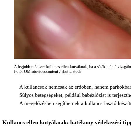
A legjobb módszer kullancs ellen kutyáknak, ha a séták után átvizsgálo
Fotó: OMfotovideocontent / shutterstock
A kullancsok nemcsak az erdőben, hanem parkokban, 
Súlyos betegségeket, például babéziózist is terjeszt
A megelőzésben segíthetnek a kullancsriasztó készítm
Kullancs ellen kutyáknak: hatékony védekezési ti