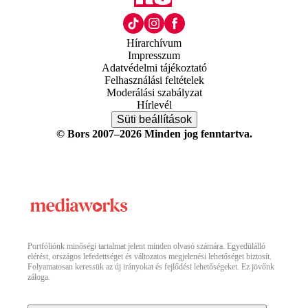
Hírarchívum
Impresszum
Adatvédelmi tájékoztató
Felhasználási feltételek
Moderálási szabályzat
Hírlevél
Süti beállítások
© Bors 2007–2026 Minden jog fenntartva.
Portfóliónk minőségi tartalmat jelent minden olvasó számára. Egyedülálló
elérést, országos lefedettséget és változatos megjelenési lehetőséget biztosít.
Folyamatosan keressük az új irányokat és fejlődési lehetőségeket. Ez jövőnk
záloga.