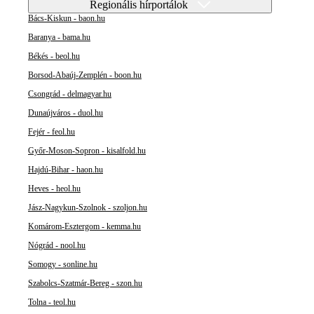
Regionális hírportálok
Bács-Kiskun - baon.hu
Baranya - bama.hu
Békés - beol.hu
Borsod-Abaúj-Zemplén - boon.hu
Csongrád - delmagyar.hu
Dunaújváros - duol.hu
Fejér - feol.hu
Győr-Moson-Sopron - kisalfold.hu
Hajdú-Bihar - haon.hu
Heves - heol.hu
Jász-Nagykun-Szolnok - szoljon.hu
Komárom-Esztergom - kemma.hu
Nógrád - nool.hu
Somogy - sonline.hu
Szabolcs-Szatmár-Bereg - szon.hu
Tolna - teol.hu