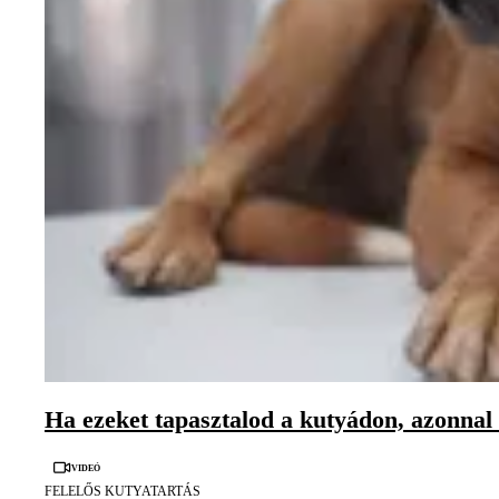
Ha ezeket tapasztalod a kutyádon, azonnal
Videó
FELELŐS KUTYATARTÁS