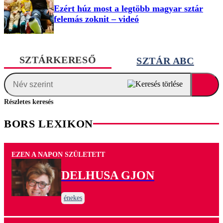
Ezért húz most a legtöbb magyar sztár
felemás zoknit – videó
SZTÁRKERESŐ
SZTÁR ABC
Részletes keresés
BORS LEXIKON
EZEN A NAPON SZÜLETETT
DELHUSA GJON
énekes