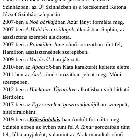
Színházban, az Új Színházban és a kecskeméti Katona
József Színház színpadán.
2007-ben a
Noé bárkájá
ban Azúr lányt formálta meg.
2007-ben
A Hold és a csillagok
alkotásban Sophia, az
asszisztens szerepét alakította.
2007-ben a
Painkiller Jane
című sorozatban tűnt fel,
Hamilton asszisztensének szerepében.
2009-ben a
Variációk
-ban játszott.
2010-ben az
Apacsok
-ban Kata karakterét keltette életre.
2011-ben az
Átok
című sorozatban jelent meg, Móni
szerepében.
2012-ben a
Hacktion: Újratöltve
alkotásban volt látható
Bettiként.
2017-ben az
Egy szerelem gasztronómiájá
ban szerepelt,
hitelbírálóként.
2019-ben a
Kölcsönlakás
-ban Anikót formálta meg.
Szintén ebben az évben tűnt fel
A Tanár
sorozatban tűnt
fel, Júlia anyjaként, valamint az Akik maradtak című