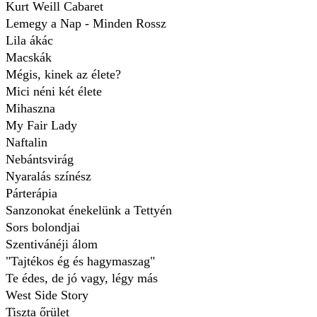
Kurt Weill Cabaret
Lemegy a Nap - Minden Rossz
Lila ákác
Macskák
Mégis, kinek az élete?
Mici néni két élete
Mihaszna
My Fair Lady
Naftalin
Nebántsvirág
Nyaralás színész
Párterápia
Sanzonokat énekelünk a Tettyén
Sors bolondjai
Szentivánéji álom
"Tajtékos ég és hagymaszag"
Te édes, de jó vagy, légy más
West Side Story
Tiszta őrület