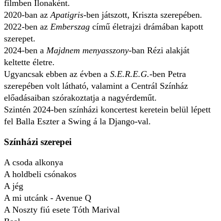
filmben Ilonaként.
2020-ban az
Apatigris
-ben játszott, Kriszta szerepében.
2022-ben az
Emberszag
című életrajzi drámában kapott
szerepet.
2024-ben a
Majdnem menyasszony
-ban Rézi alakját
keltette életre.
Ugyancsak ebben az évben a
S.E.R.E.G.
-ben Petra
szerepében volt látható, valamint a Centrál Színház
előadásaiban szórakoztatja a nagyérdeműt.
Szintén 2024-ben színházi koncertest keretein belül lépett
fel Balla Eszter a Swing á la Django-val.
Színházi szerepei
A csoda alkonya
A holdbeli csónakos
A jég
A mi utcánk - Avenue Q
A Noszty fiú esete Tóth Marival