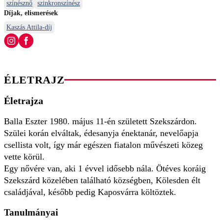
színésznő
szinkronszínész
Díjak, elismerések
Kaszás Attila-díj
ÉLETRAJZ
Életrajza
Balla Eszter 1980. május 11-én született Szekszárdon.
Szülei korán elváltak, édesanyja énektanár, nevelőapja
csellista volt, így már egészen fiatalon művészeti közeg
vette körül.
Egy nővére van, aki 1 évvel idősebb nála. Ötéves koráig
Szekszárd közelében található községben, Kölesden élt
családjával, később pedig Kaposvárra költöztek.
Tanulmányai