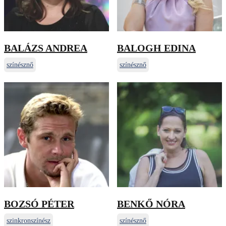
BALÁZS ANDREA
BALOGH EDINA
színésznő
színésznő
BOZSÓ PÉTER
BENKŐ NÓRA
szinkronszínész
színésznő