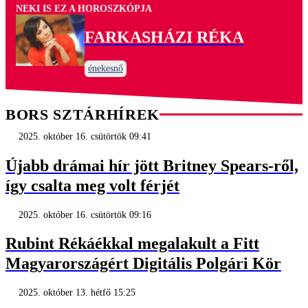
NEKI IS EZ A HOROSZKÓPJA
FARKASHÁZI RÉKA
énekesnő
BORS SZTÁRHÍREK
2025. október 16. csütörtök 09:41
Újabb drámai hír jött Britney Spears-ről,
így csalta meg volt férjét
2025. október 16. csütörtök 09:16
Rubint Rékáékkal megalakult a Fitt
Magyarországért Digitális Polgári Kör
2025. október 13. hétfő 15:25