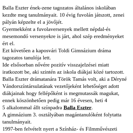
Balla Eszter ének-zene tagozatos általános iskolában
kezdte meg tanulmányait. 10 évig fuvolán játszott, zenei
pályán képzelte el a jövőjét.
Gyermekként a fuvolaversenyek mellett népdal-és
mesemondó versenyekre is járt, ahol szép eredményeket
ért el.
Ezt követően a kaposvári Toldi Gimnázium dráma
tagozatos tanulója lett.
Ide elsősorban nővére pozitív visszajelzései miatt
iratkozott be, aki szintén az iskola diákjai közé tartozott.
Balla Eszter drámatanára Török Tamás volt, aki a Déryné
Vándorszíntársulatának vezetőjeként lehetőséget adott
diákjainak hogy fellépőként is megmutassák magukat,
ennek köszönhetően pedig már 16 évesen, heti 4
5 alkalommal állt színpadra
Balla Eszter
.
A gimnázium 3. osztályában magántanulóként folytatta
tanulmányait.
1997-ben felvételt nyert a Színház- és Filmművészeti