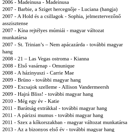
2006 - Madeinusa - Madeinusa
2007 - Barbie, a Sziget hercegnője - Luciana (hangja)
2007 - A Hold és a csillagok - Sophia, jelmeztervezőnő
asszisztense
2007 - Kína rejtélyes múmiái - magyar változat
munkatársa
2007 - St. Trinian’s – Nem apácazárda - további magyar
hang
2008 - 21 – Las Vegas ostroma - Kianna
2008 - Első vasárnap - Omunique
2008 - A házinyuszi - Carrie Mae
2009 - Brüno - további magyar hang
2009 - Excsajok szelleme - Allison Vandermeersh
2009 - Hajrá Bliss! - további magyar hang
2010 - Még egy év - Katie
2011 - Barátság extrákkal - további magyar hang
2011 - A párizsi mumus - további magyar hang
2011 - Szex a kőkorszakban - magyar változat munkatársa
2013 - Az a bizonyos első év - további magyar hang