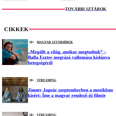
TOVÁBBI SZTÁROK
CIKKEK
18+
MAGYAR SZTÁRHÍREK
„Megállt a világ, amikor megtudtuk” –
Balla Eszter megrázó vallomása kislánya
betegségéről
18+
STREAMING
Jimmy Jaguár szeptemberben a mozikban
kísért: Íme a magyar rendező új filmje
18+
STREAMING