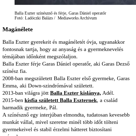
Balla Eszter színésznő és férje, Garas Dániel operatőr
Fotó: Ladóczki Balázs / Mediaworks Archívum
Magánélete
Balla Eszter gyerekeit és magánéletét óvja, ugyanakkor
fontosnak tartja, hogy az anyaság és a gyermeknevelés
témájában időnként megszólaljon.
Balla Eszter férje Garas Dániel operatőr, aki Garas Dezső
színész fia.
2008-ban megszületett Balla Eszter első gyermeke, Garas
Emma, aki Down-szindrómával született.
2013-ban világra jött
Balla Eszter kislánya,
Adél.
2015-ben
kisfia született Balla Eszternek
, a család
harmadik gyermeke, Pál.
A színésznő egy interjúban elmondta, tudatosan kevesebb
munkát vállal, mivel szeretne minél több időt tölteni
gyermekeivel és stabil érzelmi hátteret biztosítani