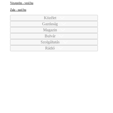
Veszprém - veol.hu
Zala - zaol.hu
Közélet
Gazdaság
Magazin
Bulvár
Szolgáltatás
Rádió