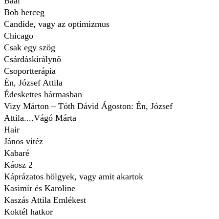
Baal
Bob herceg
Candide, vagy az optimizmus
Chicago
Csak egy szög
Csárdáskirálynő
Csoportterápia
Én, József Attila
Édeskettes hármasban
Vizy Márton – Tóth Dávid Ágoston: Én, József
Attila....Vágó Márta
Hair
János vitéz
Kabaré
Káosz 2
Káprázatos hölgyek, vagy amit akartok
Kasimír és Karoline
Kaszás Attila Emlékest
Koktél hatkor