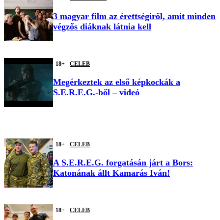
3 magyar film az érettségiről, amit minden
végzős diáknak látnia kell
18+
CELEB
Megérkeztek az első képkockák a
S.E.R.E.G.-ből – videó
18+
CELEB
A S.E.R.E.G. forgatásán járt a Bors:
Katonának állt Kamarás Iván!
18+
CELEB