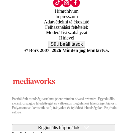
Hírarchívum
Impresszum
Adatvédelmi tájékoztató
Felhasználási feltételek
Moderálási szabályzat
Hírlevél
Süti beállítások
© Bors 2007–2026 Minden jog fenntartva.
Portfóliónk minőségi tartalmat jelent minden olvasó számára. Egyedülálló
elérést, országos lefedettséget és változatos megjelenési lehetőséget biztosít.
Folyamatosan keressük az új irányokat és fejlődési lehetőségeket. Ez jövőnk
záloga.
Regionális hírportálok