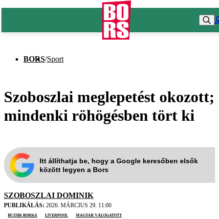
BORS
/
Sport
Szoboszlai meglepetést okozott;
mindenki röhögésben tört ki
Itt állíthatja be, hogy a Google keresőben elsők
között legyen a Bors
SZOBOSZLAI DOMINIK
PUBLIKÁLÁS:
2026. MÁRCIUS 29. 11:00
Buzsik Borka
Liverpool
magyar válogatott