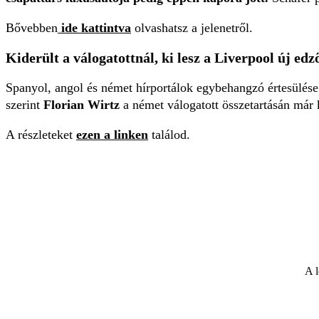
Bővebben
ide kattintva
olvashatsz a jelenetről.
Kiderült a válogatottnál, ki lesz a Liverpool új edz
Spanyol, angol és német hírportálok egybehangzó értesülése
szerint
Florian Wirtz
a német válogatott összetartásán már 
A részleteket
ezen a linken
találod.
A l