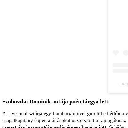
LIVE
Szoboszlai Dominik autója poén tárgya lett
A Liverpool sztárja egy Lamborghinivel gurult be hétfőn a v
csapatkapitány éppen aláírásokat osztogatott a rajongóknak
csapattárs luxusautója pedig éppen kapóra jött.
Schäfer 