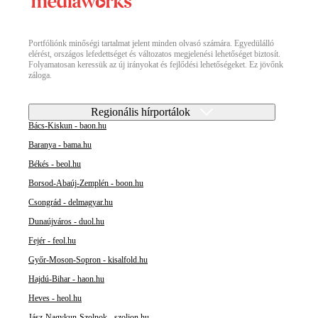
Portfóliónk minőségi tartalmat jelent minden olvasó számára. Egyedülálló
elérést, országos lefedettséget és változatos megjelenési lehetőséget biztosít.
Folyamatosan keressük az új irányokat és fejlődési lehetőségeket. Ez jövőnk
záloga.
Regionális hírportálok
Bács-Kiskun - baon.hu
Baranya - bama.hu
Békés - beol.hu
Borsod-Abaúj-Zemplén - boon.hu
Csongrád - delmagyar.hu
Dunaújváros - duol.hu
Fejér - feol.hu
Győr-Moson-Sopron - kisalfold.hu
Hajdú-Bihar - haon.hu
Heves - heol.hu
Jász-Nagykun-Szolnok - szoljon.hu