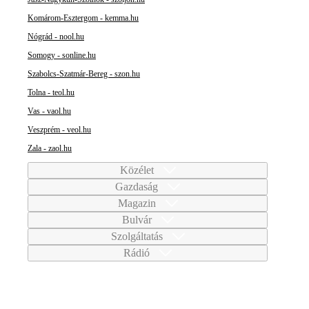
Komárom-Esztergom - kemma.hu
Nógrád - nool.hu
Somogy - sonline.hu
Szabolcs-Szatmár-Bereg - szon.hu
Tolna - teol.hu
Vas - vaol.hu
Veszprém - veol.hu
Zala - zaol.hu
Közélet
Gazdaság
Magazin
Bulvár
Szolgáltatás
Rádió