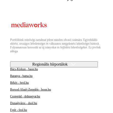
Portfóliónk minőségi tartalmat jelent minden olvasó számára. Egyedülálló
elérést, országos lefedettséget és változatos megjelenési lehetőséget biztosít.
Folyamatosan keressük az új irányokat és fejlődési lehetőségeket. Ez jövőnk
záloga.
Regionális hírportálok
Bács-Kiskun - baon.hu
Baranya - bama.hu
Békés - beol.hu
Borsod-Abaúj-Zemplén - boon.hu
Csongrád - delmagyar.hu
Dunaújváros - duol.hu
Fejér - feol.hu