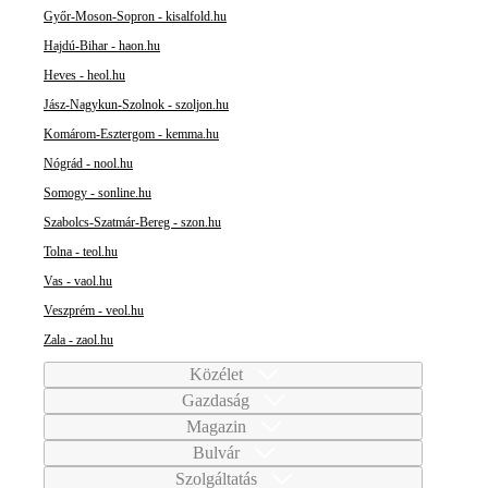
Győr-Moson-Sopron - kisalfold.hu
Hajdú-Bihar - haon.hu
Heves - heol.hu
Jász-Nagykun-Szolnok - szoljon.hu
Komárom-Esztergom - kemma.hu
Nógrád - nool.hu
Somogy - sonline.hu
Szabolcs-Szatmár-Bereg - szon.hu
Tolna - teol.hu
Vas - vaol.hu
Veszprém - veol.hu
Zala - zaol.hu
Közélet
Gazdaság
Magazin
Bulvár
Szolgáltatás