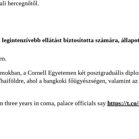
ali hercegnőtől.
 legintenzívebb ellátást biztosította számára, álla
en.
mokban, a Cornell Egyetemen két posztgraduális diplo
Thaiföldre, ahol a bangkoki főügyészségen, valamint a
n three years in coma, palace officials say
https://t.