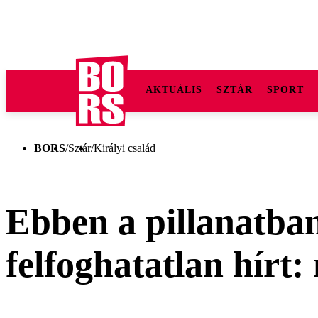
AKTUÁLIS
SZTÁR
SPORT
BORS
/
Sztár
/
Királyi család
Ebben a pillanatban 
felfoghatatlan hírt