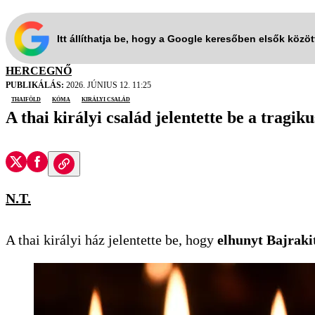
Itt állíthatja be, hogy a Google keresőben elsők közö
HERCEGNŐ
PUBLIKÁLÁS:
2026. JÚNIUS 12. 11:25
Thaiföld
kóma
királyi család
A thai királyi család jelentette be a tragi
N.T.
A thai királyi ház jelentette be, hogy
elhunyt Bajraki