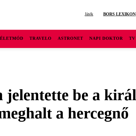
Játék
BORS LEXIKON
ÉLETMÓD
TRAVELO
ASTRONET
NAPI DOKTOR
TV
jelentette be a királ
: meghalt a hercegnő