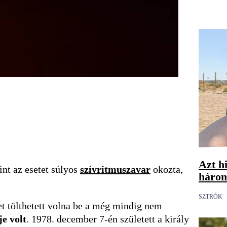
Azt hi
int az esetet súlyos
szívritmuszavar
okozta,
három
SZTRÓK
pet tölthetett volna be a még mindig nem
e volt
. 1978. december 7-én született a király