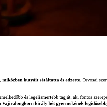
 miközben kutyáit sétáltatta és edzette
. Orvosai szer
kiemelkedőbb és legelismertebb tagját, aki fontos szere
 Vajiralongkorn király hét gyermekének legidősebbj