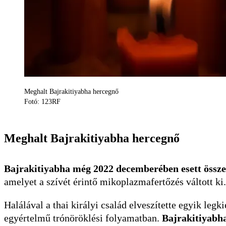
Meghalt Bajrakitiyabha hercegnő
Fotó: 123RF
Meghalt Bajrakitiyabha hercegnő
Bajrakitiyabha még 2022 decemberében esett össze,
amelyet a szívét érintő mikoplazmafertőzés váltott ki.
Halálával a thai királyi család elveszítette egyik leg
egyértelmű trónöröklési folyamatban.
Bajrakitiyabha