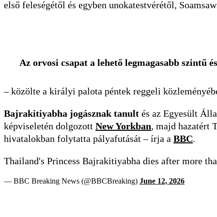
első feleségétől és egyben unokatestvérétől, Soamsaw
Az orvosi csapat a lehető legmagasabb szintű és
– közölte a királyi palota péntek reggeli közleményéb
Bajrakitiyabha jogásznak tanult
és az Egyesült Álla
képviseletén dolgozott
New Yorkban
, majd hazatért 
hivatalokban folytatta pályafutását – írja a
BBC
.
Thailand's Princess Bajrakitiyabha dies after more tha
— BBC Breaking News (@BBCBreaking)
June 12, 2026