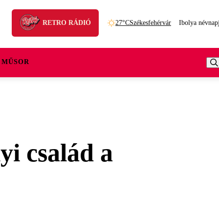
RETRO RÁDIÓ
27°C
Székesfehérvár
Ibolya névnap
 MŰSOR
yi család a