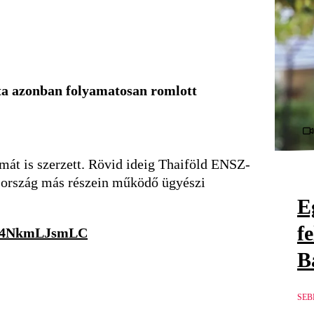
pota azonban folyamatosan romlott
mát is szerzett. Rövid ideig Thaiföld ENSZ-
z ország más részein működő ügyészi
E
f
co/4NkmLJsmLC
B
SEB