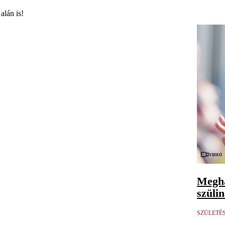
alán is!
Videó
Megha
szüli
SZÜLETÉ