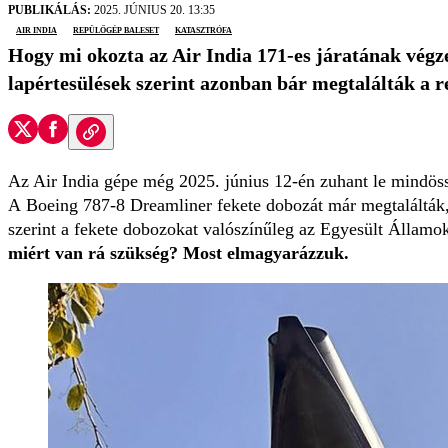
PUBLIKÁLÁS:
2025. JÚNIUS 20. 13:35
Air India
repülőgép baleset
katasztrófa
Hogy mi okozta az Air India 171-es járatának végze
lapértesülések szerint azonban bár megtalálták a 
Az Air India gépe még 2025. június 12-én zuhant le mindö
A Boeing 787-8 Dreamliner fekete dobozát már megtalálták, a
szerint a fekete dobozokat valószínűleg az Egyesült Államo
miért van rá szükség? Most elmagyarázzuk.