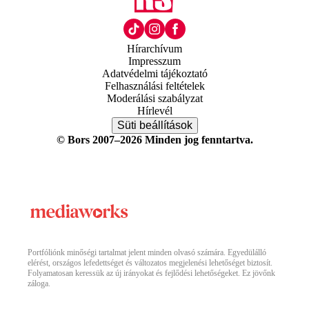
Hírarchívum
Impresszum
Adatvédelmi tájékoztató
Felhasználási feltételek
Moderálási szabályzat
Hírlevél
Süti beállítások
© Bors 2007–2026 Minden jog fenntartva.
Portfóliónk minőségi tartalmat jelent minden olvasó számára. Egyedülálló
elérést, országos lefedettséget és változatos megjelenési lehetőséget biztosít.
Folyamatosan keressük az új irányokat és fejlődési lehetőségeket. Ez jövőnk
záloga.