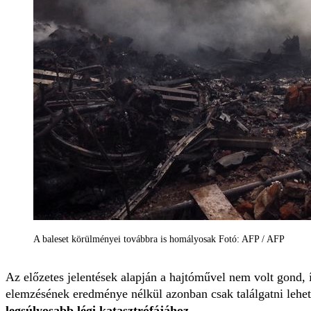
A baleset körülményei továbbra is homályosak Fotó: AFP / AFP
Az előzetes jelentések alapján a hajtóművel nem volt gond,
elemzésének eredménye nélkül azonban csak találgatni lehet
legsúlyosabb légi katasztrófájához.