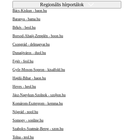
Regionális hírportálok
Bács-Kiskun - baon.hu
Baranya - bama.hu
Békés - beol.hu
Borsod-Abaúj-Zemplén - boon.hu
Csongrád - delmagyar.hu
Dunaújváros - duol.hu
Fejér - feol.hu
Győr-Moson-Sopron - kisalfold.hu
Hajdú-Bihar - haon.hu
Heves - heol.hu
Jász-Nagykun-Szolnok - szoljon.hu
Komárom-Esztergom - kemma.hu
Nógrád - nool.hu
Somogy - sonline.hu
Szabolcs-Szatmár-Bereg - szon.hu
Tolna - teol.hu