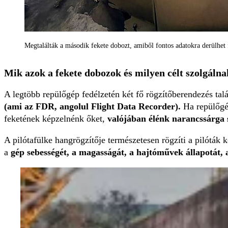
Megtalálták a második fekete dobozt, amiből fontos adatokra derülhet
Mik azok a fekete dobozok és milyen célt szolgáln
A legtöbb repülőgép fedélzetén két fő rögzítőberendezés tal
(ami az FDR, angolul Flight Data Recorder).
Ha repülőgép
feketének képzelnénk őket,
valójában élénk narancssárga 
A pilótafülke hangrögzítője természetesen rögzíti a pilóták k
a
gép sebességét, a magasságát, a hajtóművek állapotát, a