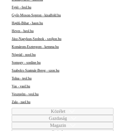
Fejér - feol.hu
Győr-Moson-Sopron - kisalfold.hu
Hajdú-Bihar - haon.hu
Heves - heol.hu
Jász-Nagykun-Szolnok - szoljon.hu
Komárom-Esztergom - kemma.hu
Nógrád - nool.hu
Somogy - sonline.hu
Szabolcs-Szatmár-Bereg - szon.hu
Tolna - teol.hu
Vas - vaol.hu
Veszprém - veol.hu
Zala - zaol.hu
Közélet
Gazdaság
Magazin