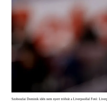
Szoboszlai Dominik idén nem nyert trófeát a Liverpoollal Fotó: Live