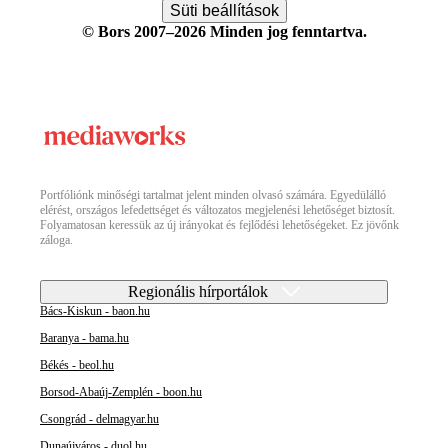
Süti beállítások
© Bors 2007–2026 Minden jog fenntartva.
Portfóliónk minőségi tartalmat jelent minden olvasó számára. Egyedülálló
elérést, országos lefedettséget és változatos megjelenési lehetőséget biztosít.
Folyamatosan keressük az új irányokat és fejlődési lehetőségeket. Ez jövőnk
záloga.
Regionális hírportálok
Bács-Kiskun - baon.hu
Baranya - bama.hu
Békés - beol.hu
Borsod-Abaúj-Zemplén - boon.hu
Csongrád - delmagyar.hu
Dunaújváros - duol.hu