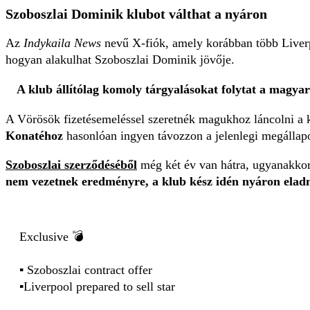
Szoboszlai Dominik klubot válthat a nyáron
Az
Indykaila News
nevű X-fiók, amely korábban több Liverpoo
hogyan alakulhat Szoboszlai Dominik jövője.
A klub állítólag komoly tárgyalásokat folytat a magya
A Vörösök fizetésemeléssel szeretnék magukhoz láncolni a kl
Konatéhoz
hasonlóan ingyen távozzon a jelenlegi megállapo
Szoboszlai szerződéséből
még két év van hátra, ugyanakkor 
nem vezetnek eredményre, a klub kész idén nyáron eladn
Exclusive 💣
▪️ Szoboszlai contract offer
▪️Liverpool prepared to sell star