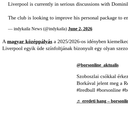
Liverpool is currently in serious discussions with Domini
The club is looking to improve his personal package to e
— indykaila News (@indykaila)
June 2, 2026
A
magyar középpályás
a 2025/2026-os idényben kiemelkedő 
Liverpool egyik üde színfoltjának bizonyult egy olyan sze
@borsonline_aktualis
Szoboszlai csókkal érkez
Borkával jelent meg a R
#lredbull #borsonline #
♬ eredeti hang – borsonlin