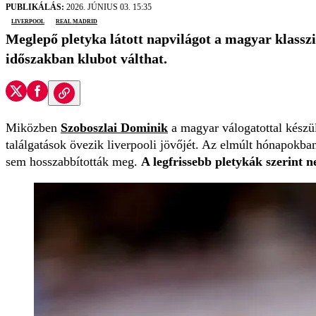
PUBLIKÁLÁS:
2026. JÚNIUS 03. 15:35
Liverpool
Real Madrid
Meglepő pletyka látott napvilágot a magyar klasszi
időszakban klubot válthat.
Miközben
Szoboszlai Dominik
a magyar válogatottal készül
találgatások övezik liverpooli jövőjét. Az elmúlt hónapokban
sem hosszabbították meg.
A legfrissebb pletykák szerint 