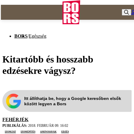
BORS
/
Egészség
Kitartóbb és hosszabb
edzésekre vágysz?
Itt állíthatja be, hogy a Google keresőben elsők
között legyen a Bors
FEHÉRJÉK
PUBLIKÁLÁS:
2018. FEBRUÁR 09. 16:02
izomzat
izomépítés
aminosavak
edzés