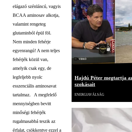
elágazó szénláncú, vagyis
BCAA aminosav alkotja,
valamint rengeteg
glutaminból épül föl.
Nem minden fehérje
egyenrangú! A nem teljes
Videó
fehérjék közül van,
amelyik csak egy, de
legfeljebb nyolc
Hajdú Péter megtartja az
szokásait
esszenciális aminosavat
tartalmaz. A megfelelő
ENERGIAVÁLSÁG
mennyiségben bevitt
minőségi fehérjék
rugalmasabbá teszik az
érfalat, csökkentve ezzel a