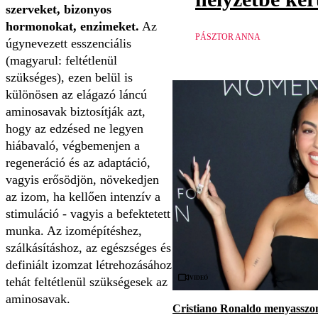
szerveket, bizonyos
hormonokat, enzimeket.
Az
PÁSZTOR ANNA
úgynevezett esszenciális
(magyarul: feltétlenül
szükséges), ezen belül is
különösen az elágazó láncú
aminosavak biztosítják azt,
hogy az edzésed ne legyen
hiábavaló, végbemenjen a
regeneráció és az adaptáció,
vagyis erősödjön, növekedjen
az izom, ha kellően intenzív a
stimuláció - vagyis a befektetett
munka. Az izomépítéshez,
szálkásításhoz, az egészséges és
definiált izomzat létrehozásához
Videó
tehát feltétlenül szükségesek az
aminosavak.
Cristiano Ronaldo menyasszon