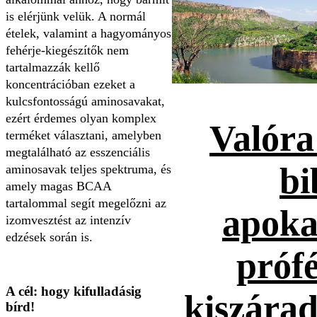
is elérjünk velük. A normál
ételek, valamint a hagyományos
fehérje-kiegészítők nem
tartalmazzák kellő
koncentrációban ezeket a
kulcsfontosságú aminosavakat,
ezért érdemes olyan komplex
Valóra
terméket választani, amelyben
megtalálható az esszenciális
bi
aminosavak teljes spektruma, és
amely magas BCAA
tartalommal segít megelőzni az
apoka
izomvesztést az intenzív
edzések során is.
prófé
A cél: hogy kifulladásig
kiszárad
bírd!