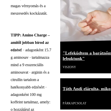
magas vérnyomás és a
meszesedés kockázatát.
TIPP: Amino Charge –
amitől jobban bírod az
edzést!
· adagonként 15.7
"Lefeküdtem a barátnőm
g aminosav · tartalmazza
lebuktunk"
mind a 9 esszenciális
VISZONY
aminosavat · arginin és a
citrullin tartalom a
hatékonyabb edzésért ·
Tóth Andi elárulta, mikor
adagonként 100 mg
Videó
koffeint tartalmaz, amely:
PÁRKAPCSOLAT
o hozzájárul az