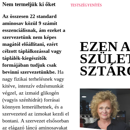
Nem termeljük ki őket
TESTSZÉGYENÍTÉS
Az összesen 22 standard
aminosav közül 9 számít
esszenciálisnak, ám ezeket a
szervezetünk nem képes
EZEN 
magától előállítani, ezért
célzott táplálkozással vagy
SZÜLE
táplálék-kiegészítők
formájában tudjuk csak
SZTÁR
bevinni szervezetünkbe.
Ha
nagy fizikai terhelésnek vagy
kitéve, intenzív edzésmunkát
végzel, az izmaid glikogén
(vagyis szénhidrát) forrásai
könnyen lemerülhetnek, és a
szervezeted az izmokat kezdi el
bontani. A szervezet elsősorban
az elágazó láncú aminosavakat