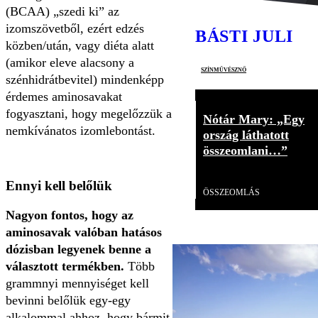
(BCAA) „szedi ki” az
izomszövetből, ezért edzés
BÁSTI JULI
közben/után, vagy diéta alatt
(amikor eleve alacsony a
színművésznő
szénhidrátbevitel) mindenképp
érdemes aminosavakat
fogyasztani, hogy megelőzzük a
Nótár Mary: „Egy
nemkívánatos izomlebontást.
ország láthatott
összeomlani…”
Videó
Ennyi kell belőlük
ÖSSZEOMLÁS
Nagyon fontos, hogy az
aminosavak valóban hatásos
dózisban legyenek benne a
választott termékben.
Több
grammnyi mennyiséget kell
bevinni belőlük egy-egy
alkalommal ahhoz, hogy bármit