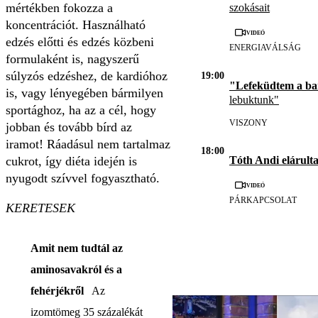
mértékben fokozza a
szokásait
koncentrációt. Használható
Videó
edzés előtti és edzés közbeni
ENERGIAVÁLSÁG
formulaként is, nagyszerű
súlyzós edzéshez, de kardióhoz
19:00
"Lefeküdtem a b
is, vagy lényegében bármilyen
lebuktunk"
sportághoz, ha az a cél, hogy
VISZONY
jobban és tovább bírd az
iramot! Ráadásul nem tartalmaz
18:00
Tóth Andi elárulta
cukrot, így diéta idején is
nyugodt szívvel fogyasztható.
Videó
PÁRKAPCSOLAT
KERETESEK
Amit nem tudtál az
aminosavakról és a
fehérjékről
Az
izomtömeg 35 százalékát