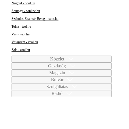
Nógrád - nool.hu
Somogy - sonline.hu
Szabolcs-Szatmár-Bereg - szon.hu
Tolna - teol.hu
Vas - vaol.hu
Veszprém - veol.hu
Zala - zaol.hu
Közélet
Gazdaság
Magazin
Bulvár
Szolgáltatás
Rádió