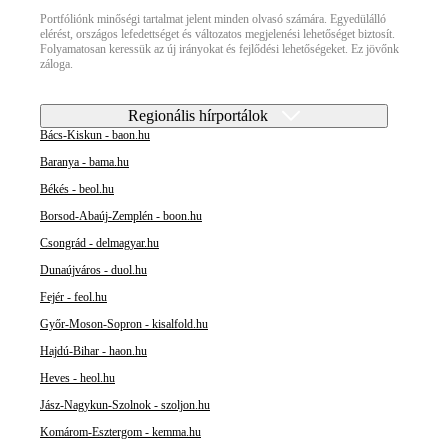
Portfóliónk minőségi tartalmat jelent minden olvasó számára. Egyedülálló
elérést, országos lefedettséget és változatos megjelenési lehetőséget biztosít.
Folyamatosan keressük az új irányokat és fejlődési lehetőségeket. Ez jövőnk
záloga.
Regionális hírportálok
Bács-Kiskun - baon.hu
Baranya - bama.hu
Békés - beol.hu
Borsod-Abaúj-Zemplén - boon.hu
Csongrád - delmagyar.hu
Dunaújváros - duol.hu
Fejér - feol.hu
Győr-Moson-Sopron - kisalfold.hu
Hajdú-Bihar - haon.hu
Heves - heol.hu
Jász-Nagykun-Szolnok - szoljon.hu
Komárom-Esztergom - kemma.hu