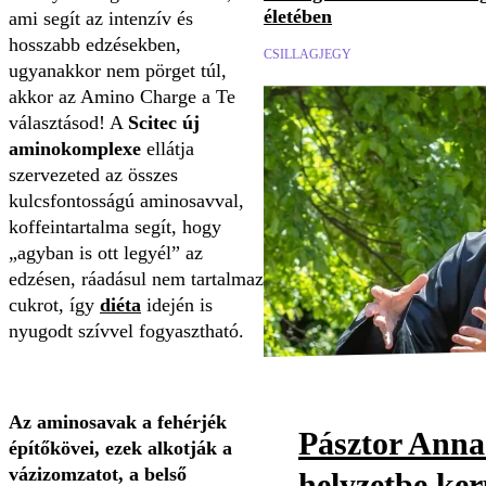
életében
ami segít az intenzív és
hosszabb edzésekben,
CSILLAGJEGY
ugyanakkor nem pörget túl,
akkor az Amino Charge a Te
választásod! A
Scitec új
aminokomplexe
ellátja
szervezeted az összes
kulcsfontosságú aminosavval,
koffeintartalma segít, hogy
„agyban is ott legyél” az
edzésen, ráadásul nem tartalmaz
cukrot, így
diéta
idején is
nyugodt szívvel fogyasztható.
Az aminosavak a fehérjék
Pásztor Anna
építőkövei, ezek alkotják a
vázizomzatot, a belső
helyzetbe ker