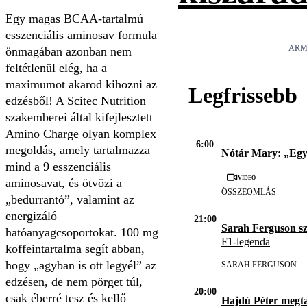
Egy magas BCAA-tartalmú
esszenciális aminosav formula
ARM
önmagában azonban nem
feltétlenül elég, ha a
maximumot akarod kihozni az
Legfrissebb
edzésből! A Scitec Nutrition
szakemberei által kifejlesztett
Amino Charge olyan komplex
6:00
megoldás, amely tartalmazza
Nótár Mary: „Eg
mind a 9 esszenciális
Videó
aminosavat, és ötvözi a
ÖSSZEOMLÁS
„bedurrantó”, valamint az
energizáló
21:00
Sarah Ferguson s
hatóanyagcsoportokat. 100 mg
F1-legenda
koffeintartalma segít abban,
hogy „agyban is ott legyél” az
SARAH FERGUSON
edzésen, de nem pörget túl,
20:00
csak éberré tesz és kellő
Hajdú Péter megta