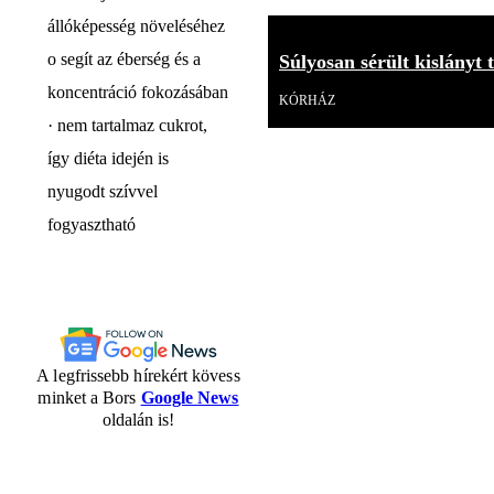
állóképesség növeléséhez
o segít az éberség és a
Súlyosan sérült kislányt 
koncentráció fokozásában
KÓRHÁZ
· nem tartalmaz cukrot,
így diéta idején is
nyugodt szívvel
fogyasztható
A legfrissebb hírekért kövess
minket a Bors
Google News
oldalán is!