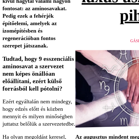
kívül hagytál valami nagyon
fontosat: az aminosavakat.
pi
Pedig ezek a fehérjék
építőelemi, amelyek az
izomépítésben és
regenerációban fontos
GÁS
szerepet játszanak.
Tudtad, hogy
9 esszenciális
aminosavat a szervezet
nem képes önállóan
előállítani, ezért külső
forrásból kell pótolni?
Ezért egyáltalán nem mindegy,
hogy edzés előtt és közben
mennyit és milyen minőségben
juttatsz belőlük a szervezetedbe.
Ha olyan megoldást keresel,
Az augusztus mindent megv