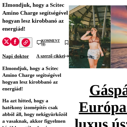
Elmondjuk, hogy a Scitec
Amino Charge segítségével
hogyan lesz kirobbanó az
energiád!
KOMMENT
(0)
Napi doktor
A szerző cikkei
Videó
Elmondjuk, hogy a Scitec
Amino Charge segítségével
hogyan lesz kirobbanó az
Gáspá
energiád!
Ha azt hitted, hogy a
Európa
hatékony izomépítés csak
abból áll, hogy nekigyürkőzöl
luxus ús
a vasaknak, akkor figyelmen