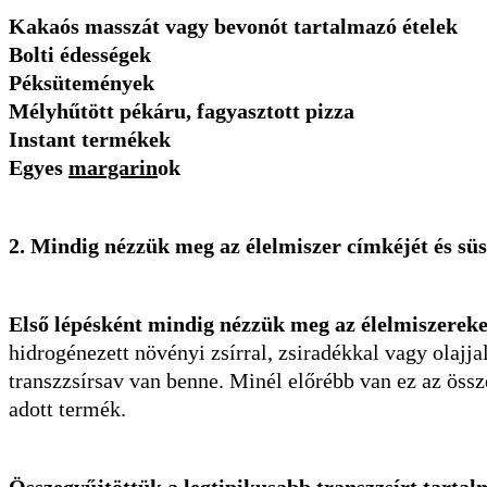
Kakaós masszát vagy bevonót tartalmazó ételek
Bolti édességek
Péksütemények
Mélyhűtött pékáru, fagyasztott pizza
Instant termékek
Egyes
margarin
ok
2. Mindig nézzük meg az élelmiszer címkéjét és sü
Első lépésként mindig nézzük meg az élelmiszereke
hidrogénezett növényi zsírral, zsiradékkal vagy olajjal
transzzsírsav van benne. Minél előrébb van ez az össze
adott termék.