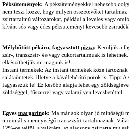
Péksütemények:
A péksüteményekkel nehezebb dolgu
nem teszi közzé, hogy milyen összetevőket tartalmaz 
zsírtartalmú változatokat, például a leveles vagy omlós
kívánt sós vagy édes péksüteményt kevesebb zsiradékk
Mélyhűtött pékáru, fagyasztott
pizza
:
Kerüljük a fa
zsír-, transzzsír- és/vagy cukortartalmúak is lehetne
elkészíthetjük mi magunk is!
Instant termékek: Az instant termékek közé tartoznak p
salátaöntetek, illetve a kávéfehérítő porok is. Tipp: 
fagyasszuk le! Ez később alapja lehet egy zöldségleve
zöldséggel, fűszerrel vagy valamilyen levesbetéttel.
Egyes
margarin
ok:
Ma már sok olyan jó minőségű ma
minimális mennyiségű transzzsírt tartalmaznak. Válas
12%-os tejföl, a vajkrém, az alacsony zsírtartalmú saj