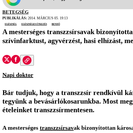
BETEGSÉG
PUBLIKÁLÁS:
2014. MÁRCIUS 05. 19:13
egészség
egészséges étkezés
Bendő
A mesterséges transzzsírsavak bizonyította
szívinfarktust, agyvérzést, hasi elhízást, 
Napi doktor
Bár tudjuk, hogy a transzzsír rendkívül k
tegyünk a bevásárlókosarunkba. Most megm
ételeinket transzzsírmentesen.
A mesterséges
transzzsírsav
ak bizonyítottan káros