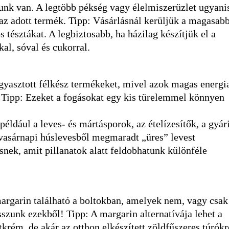
nk van. A legtöbb pékség vagy élelmiszerüzlet ugyani
az adott termék. Tipp: Vásárlásnál kerüljük a magasab
 tésztákat. A legbiztosabb, ha házilag készítjük el a
al, sóval és cukorral.
gyasztott félkész termékeket, mivel azok magas energia
k. Tipp: Ezeket a fogásokat egy kis türelemmel könnyen
éldául a leves- és mártásporok, az ételízesítők, a gyár
A vasárnapi húslevesből megmaradt „üres” levest
snek, amit pillanatok alatt feldobhatunk különféle
rgarin található a boltokban, amelyek nem, vagy csak
szunk ezekből! Tipp: A margarin alternatívája lehet a
tkrém, de akár az otthon elkészített zöldfűszeres túrók