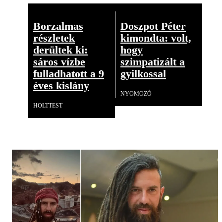
Borzalmas
Doszpot Péter
részletek
kimondta: volt,
derültek ki:
hogy
sáros vízbe
szimpatizált a
fulladhatott a 9
gyilkossal
éves kislány
NYOMOZÓ
HOLTTEST