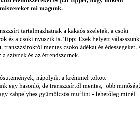
mazó élelmiszereket és pár tippet, hogy miként
lelmiszereket mi magunk.
szzsírt tartalmazhatnak a kakaós szeletek, a csoki
ok és a csoki nyuszik is. Tipp: Ezek helyett válasszunk
, transzzsíroktól mentes csokoládékat és édességeket. 
z a szívnek és az érrendszernek.
rósütemények, nápolyik, a krémmel töltött
nk egy hasonló, de transzzsírtól mentes, jobb minőség
agy zabpelyhes gyümölcsös muffint - lehetőleg minél