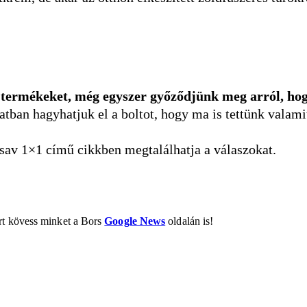
 termékeket, még egyszer győződjünk meg arról, ho
datban hagyhatjuk el a boltot, hogy ma is tettünk valami
rsav 1×1 című cikkben megtalálhatja a válaszokat.
ért kövess minket a Bors
Google News
oldalán is!