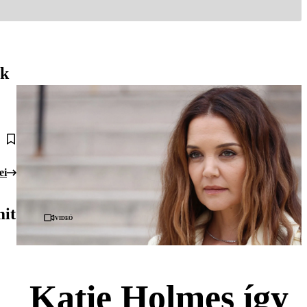
uk
ei
mit
Videó
Katie Holmes így