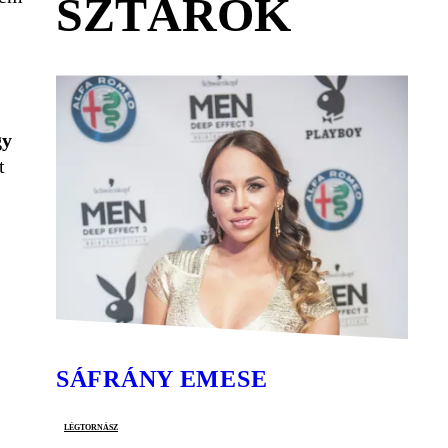
SZTÁROK
gy
t
SÁFRÁNY EMESE
légtornász