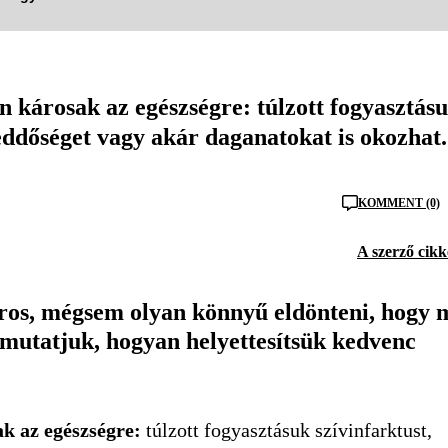
n károsak az egészségre: túlzott fogyasztás
meddőséget vagy akár daganatokat is okozhat.
KOMMENT (0)
A szerző cikk
áros, mégsem olyan könnyű eldönteni, hogy 
utatjuk, hogyan helyettesítsük kedvenc
ak az egészségre:
túlzott fogyasztásuk szívinfarktust,