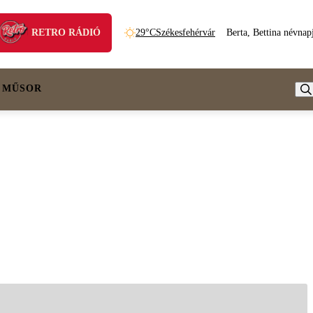
RETRO RÁDIÓ
29°C
Székesfehérvár
Berta, Bettina névnap
 MŰSOR