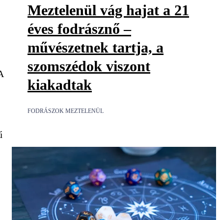
Meztelenül vág hajat a 21
éves fodrásznő –
művészetnek tartja, a
szomszédok viszont
A
kiakadtak
FODRÁSZOK MEZTELENÜL
ű