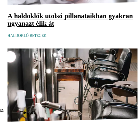
A haldoklók utolsó pillanataikban gyakran
ugyanazt élik át
HALDOKLÓ BETEGEK
az
Videó