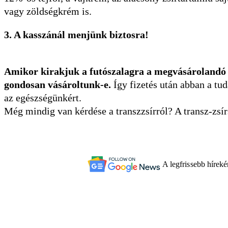
vagy zöldségkrém is.
3. A kasszánál menjünk biztosra!
Amikor kirakjuk a futószalagra a megvásárolandó
gondosan vásároltunk-e.
Így fizetés után abban a tu
az egészségünkért.
Még mindig van kérdése a transzzsírról? A transz-zsí
A legfrissebb hírek