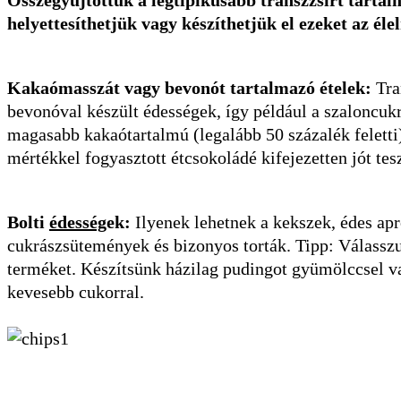
Összegyűjtöttük a legtipikusabb transzzsírt tartal
helyettesíthetjük vagy készíthetjük el ezeket az é
Kakaómasszát vagy bevonót tartalmazó ételek:
Tran
bevonóval készült édességek, így például a szaloncukr
magasabb kakaótartalmú (legalább 50 százalék feletti)
mértékkel fogyasztott étcsokoládé kifejezetten jót tes
Bolti
édesség
ek:
Ilyenek lehetnek a kekszek, édes ap
cukrászsütemények és bizonyos torták. Tipp: Válasszu
terméket. Készítsünk házilag pudingot gyümölccsel v
kevesebb cukorral.