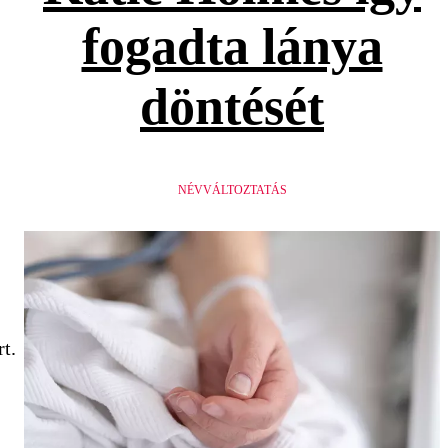
fogadta lánya
döntését
NÉVVÁLTOZTATÁS
t.