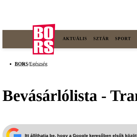
AKTUÁLIS
SZTÁR
SPORT
BORS
/
Egészség
Bevásárlólista - Tr
Itt állíthatja be, hogy a Google keresőben elsők közö