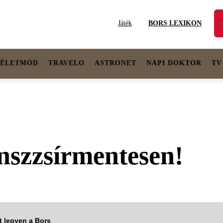
Játék
BORS LEXIKON
ÉLETMÓD
TRAVELO
ASTRONET
NAPI DOKTOR
TV
anszzsírmentesen!
tt legyen a Bors