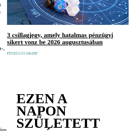
s
b
3 csillagjegy, amely hatalmas pénzügyi
sikert vonz be 2026 augusztusában
-,
PÉNZÜGYI SIKERT
i
EZEN A
NAPON
SZÜLETETT
rém