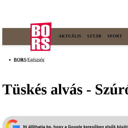
AKTUÁLIS
SZTÁR
SPORT
BORS
/
Egészség
Tüskés alvás - Szúr
Itt állíthatja be, hogy a Google keresőben elsők közö