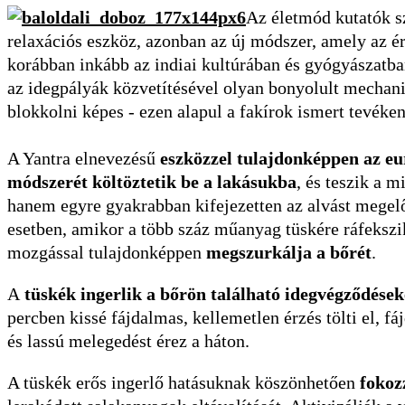
Az életmód kutatók 
relaxációs eszköz, azonban az új módszer, amely az é
korábban inkább az indiai kultúrában és gyógyászatba
az idegpályák közvetítésével olyan bonyolult mechani
blokkolni képes - ezen alapul a fakírok ismert tevéke
A Yantra elnevezésű
eszközzel tulajdonképpen az eu
módszerét költöztetik be a lakásukba
, és teszik a 
hanem egyre gyakrabban kifejezetten az alvást megelőz
esetben, amikor a több száz műanyag tüskére ráfekszik
mozgással tulajdonképpen
megszurkálja a bőrét
.
A
tüskék ingerlik a bőrön található idegvégződések
percben kissé fájdalmas, kellemetlen érzés tölti el, 
és lassú melegedést érez a háton.
A tüskék erős ingerlő hatásuknak köszönhetően
fokozz