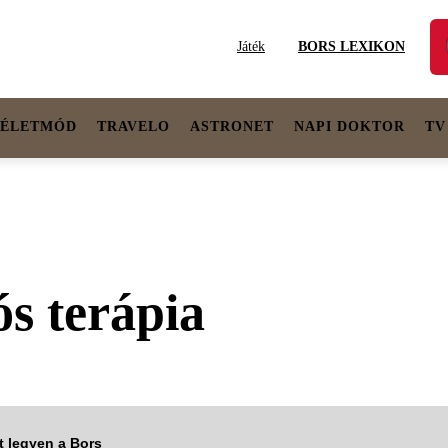
Játék
BORS LEXIKON
ÉLETMÓD
TRAVELO
ASTRONET
NAPI DOKTOR
TV
ós terápia
tt legyen a Bors