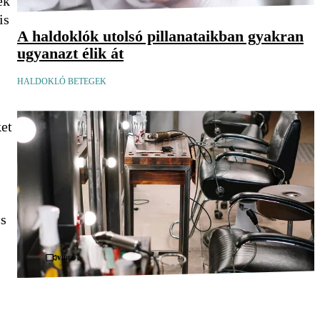
ek
is
A haldoklók utolsó pillanataikban gyakran
ugyanazt élik át
HALDOKLÓ BETEGEK
ket
cs
Videó