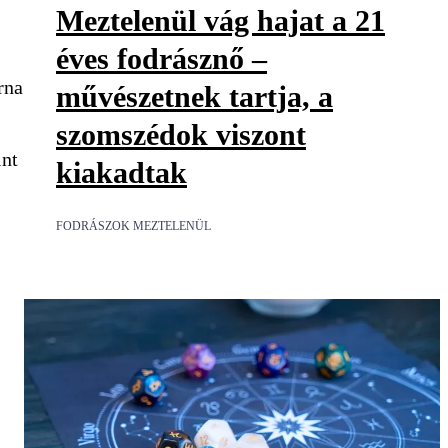
Meztelenül vág hajat a 21
éves fodrásznő –
rna
művészetnek tartja, a
szomszédok viszont
int
kiakadtak
FODRÁSZOK MEZTELENÜL