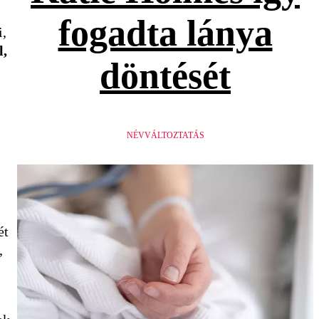
fogadta lánya
i,
l,
döntését
NÉVVÁLTOZTATÁS
ét
,