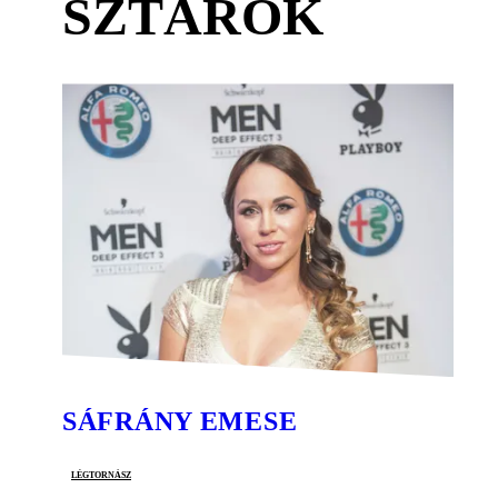
SZTÁROK
SÁFRÁNY EMESE
légtornász