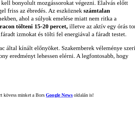
kell bonyolult mozgássorokat végezni. Elalvás előtt
ggel friss az ébredés. Az eszköznek
számtalan
rmekben, ahol a súlyok emelése miatt nem ritka a
racon tölteni 15-20 percet,
illetve az aktív egy órás to
áradt izmokat és tölti fel energiával a fáradt testet.
rac által kínált előnyöket. Szakemberek véleménye szer
ony eredményt lehessen elérni. A legfontosabb, hogy
ért kövess minket a Bors
Google News
oldalán is!