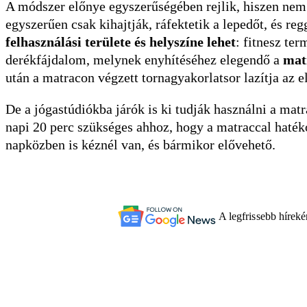
A módszer előnye egyszerűségében rejlik, hiszen nem 
egyszerűen csak kihajtják, ráfektetik a lepedőt, és re
felhasználási területe és helyszíne lehet
: fitnesz te
derékfájdalom, melynek enyhítéséhez elegendő a
mat
után a matracon végzett tornagyakorlatsor lazítja az elf
De a jógastúdiókba járók is ki tudják használni a mat
napi 20 perc szükséges ahhoz, hogy a matraccal haték
napközben is kéznél van, és bármikor elővehető.
A legfrissebb hírek