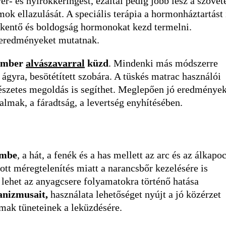
ér- és nyirokkeringést, ezáltal pedig jobb lesz a szövet
mok ellazulását. A speciális terápia a hormonháztartást 
kkentő és boldogság hormonokat kezd termelni.
 eredményeket mutatnak.
 ember
alvászavarral
küzd
. Mindenki más módszerre
 ágyra, besötétített szobára. A tüskés matrac használói
észetes megoldás is segíthet. Meglepően jó eredménye
dalmak, a fáradtság, a levertség enyhítésében.
embe
, a hát, a fenék és a has mellett az arc és az álkapo
ott méregtelenítés miatt a narancsbőr kezelésére is
 lehet az anyagcsere folyamatokra történő hatása
hanizmusait,
használata lehetőséget nyújt a jó közérzet
lmak tüneteinek a leküzdésére.