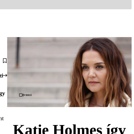
ei
gy
Videó
nt
Katie Holmes így