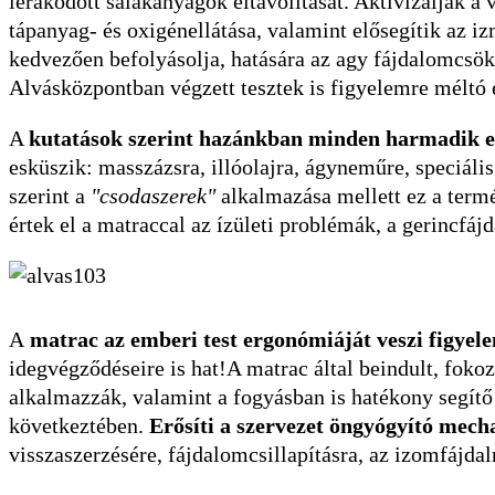
lerakódott salakanyagok eltávolítását. Aktivizálják a v
tápanyag- és oxigénellátása, valamint elősegítik az iz
kedvezően befolyásolja, hatására az agy fájdalomcsö
Alvásközpontban végzett tesztek is figyelemre méltó
A
kutatások szerint hazánkban minden harmadik
esküszik: masszázsra, illóolajra, ágyneműre, speciális
szerint a
"csodaszerek"
alkalmazása mellett ez a term
értek el a matraccal az ízületi problémák, a gerincfáj
A
matrac az emberi test ergonómiáját veszi figyel
idegvégződéseire is hat!A matrac által beindult, fokoz
alkalmazzák, valamint a fogyásban is hatékony segítő
következtében.
Erősíti a szervezet öngyógyító mec
visszaszerzésére, fájdalomcsillapításra, az izomfájda