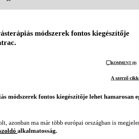
vásterápiás módszerek fontos kiegészítője
trac.
KOMMENT (0)
A szerző cikk
iás módszerek fontos kiegészítője lehet hamarosan e
lt, azonban ma már több európai országban is megjele
sszoldó
alkalmatosság.