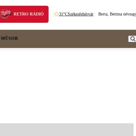
RETRO RÁDIÓ
31°C
Székesfehérvár
Berta, Bettina névnap
 MŰSOR