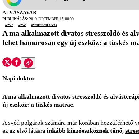
ALVÁSZAVAR
PUBLIKÁLÁS:
2010. DECEMBER 15. 00:00
Alvás
alvás
gyerekkori alvás
A ma alkalmazott divatos stresszoldó és al
lehet hamarosan egy új eszköz: a tüskés ma
Napi doktor
A ma alkalmazott divatos stresszoldó és alvásteráp
új eszköz: a tüskés matrac.
A svéd polgárok számára már korában hozzáférhető vo
ez az első látásra
inkább kínzóeszköznek tűnő,
stre