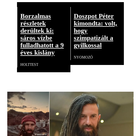
Borzalmas
Doszpot Péter
részletek
kimondta: volt,
derültek ki:
hogy
sáros vízbe
szimpatizált a
fulladhatott a 9
gyilkossal
éves kislány
NYOMOZÓ
HOLTTEST