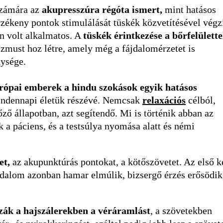
számára az
akupresszúra régóta ismert,
mint hatásos
rzékeny pontok stimulálását tüskék közvetítésével végz
n volt alkalmatos. A
tüskék érintkezése a bőrfelülette
zmust hoz létre, amely még a fájdalomérzetet is
nysége.
rópai emberek a hindu szokások egyik hatásos
mindennapi életük részévé. Nemcsak
relaxációs
célból,
ő állapotban, azt segítendő. Mi is történik abban az
 a páciens, és a testsúlya nyomása alatt és némi
et,
az akupunktúrás pontokat, a kötőszövetet. Az első k
fájdalom azonban hamar elmúlik, bizsergő érzés erősödik
ák a hajszálerekben a véráramlást
, a szövetekben