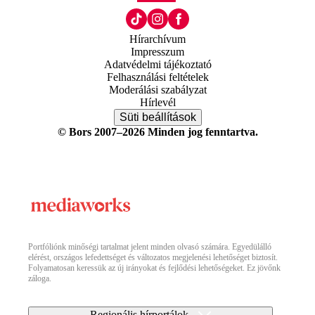
Hírarchívum
Impresszum
Adatvédelmi tájékoztató
Felhasználási feltételek
Moderálási szabályzat
Hírlevél
Süti beállítások
© Bors 2007–2026 Minden jog fenntartva.
Portfóliónk minőségi tartalmat jelent minden olvasó számára. Egyedülálló
elérést, országos lefedettséget és változatos megjelenési lehetőséget biztosít.
Folyamatosan keressük az új irányokat és fejlődési lehetőségeket. Ez jövőnk
záloga.
Regionális hírportálok