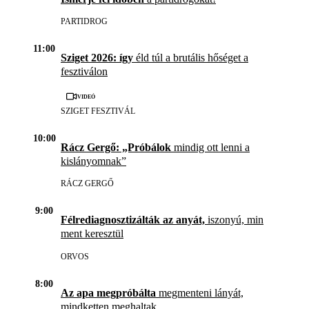
PARTIDROG
11:00
Sziget 2026: így
éld túl a brutális hőséget a
fesztiválon
Videó
SZIGET FESZTIVÁL
10:00
Rácz Gergő: „Próbálok
mindig ott lenni a
kislányomnak”
RÁCZ GERGŐ
9:00
Félrediagnosztizálták az anyát,
iszonyú, min
ment keresztül
ORVOS
8:00
Az apa megpróbálta
megmenteni lányát,
mindketten meghaltak