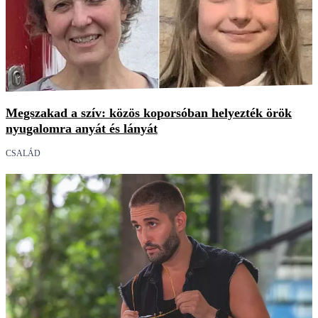
Megszakad a szív: közös koporsóban helyezték örök
nyugalomra anyát és lányát
CSALÁD