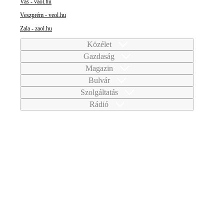
Vas - vaol.hu
Veszprém - veol.hu
Zala - zaol.hu
Közélet
Gazdaság
Magazin
Bulvár
Szolgáltatás
Rádió