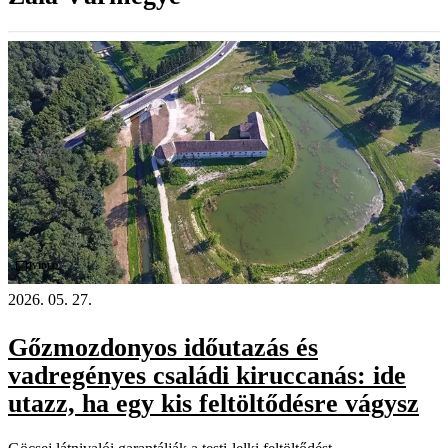
Videó
2026. 05. 27.
Gőzmozdonyos időutazás és
vadregényes családi kiruccanás: ide
utazz, ha egy kis feltöltődésre vágysz