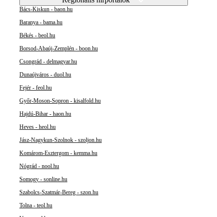
Bács-Kiskun - baon.hu
Baranya - bama.hu
Békés - beol.hu
Borsod-Abaúj-Zemplén - boon.hu
Csongrád - delmagyar.hu
Dunaújváros - duol.hu
Fejér - feol.hu
Győr-Moson-Sopron - kisalfold.hu
Hajdú-Bihar - haon.hu
Heves - heol.hu
Jász-Nagykun-Szolnok - szoljon.hu
Komárom-Esztergom - kemma.hu
Nógrád - nool.hu
Somogy - sonline.hu
Szabolcs-Szatmár-Bereg - szon.hu
Tolna - teol.hu