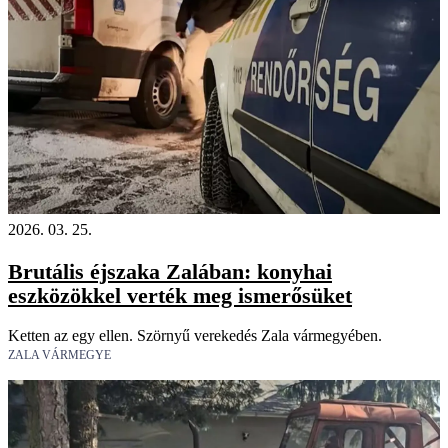
2026. 03. 25.
Brutális éjszaka Zalában: konyhai
eszközökkel verték meg ismerősüket
Ketten az egy ellen. Szörnyű verekedés Zala vármegyében.
ZALA VÁRMEGYE