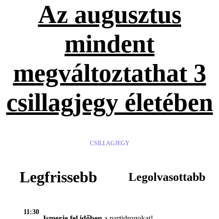
Az augusztus
mindent
megváltoztathat 3
csillagjegy életében
CSILLAGJEGY
Legfrissebb
Legolvasottabb
11:30
Ismerje fel időben
a partidrogokat!