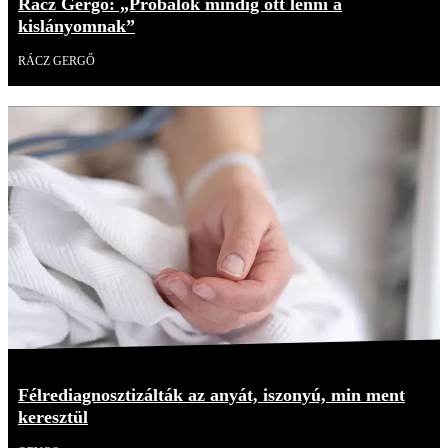
Rácz Gergő: „Próbálok mindig ott lenni a
kislányomnak”
RÁCZ GERGŐ
Félrediagnosztizálták az anyát, iszonyú, min ment
keresztül