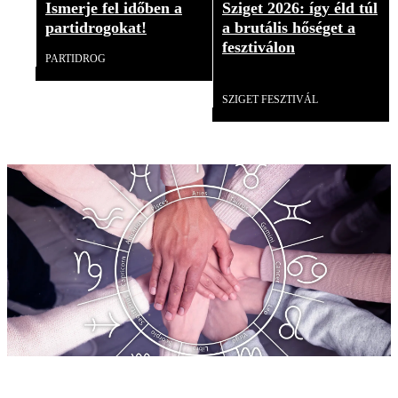
Ismerje fel időben a
Sziget 2026: így éld túl
partidrogokat!
a brutális hőséget a
fesztiválon
PARTIDROG
Videó
SZIGET FESZTIVÁL