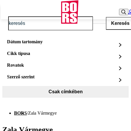
Keresés
Dátum tartomány
Cikk típusa
Rovatok
Szerző szerint
Csak címkében
BORS
/
Zala Vármegye
Zala Vármegye