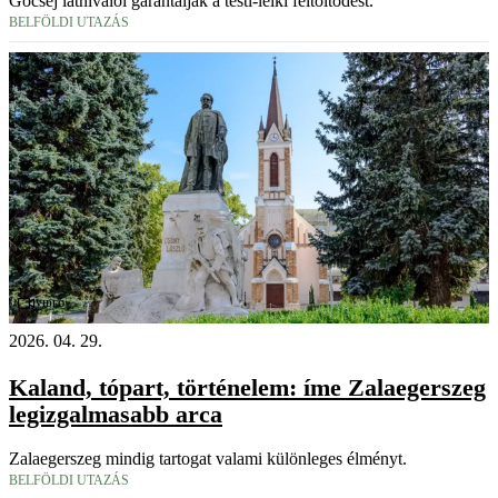
Göcsej látnivalói garantálják a testi-lelki feltöltődést.
BELFÖLDI UTAZÁS
Videó
2026. 04. 29.
Kaland, tópart, történelem: íme Zalaegerszeg
legizgalmasabb arca
Zalaegerszeg mindig tartogat valami különleges élményt.
BELFÖLDI UTAZÁS