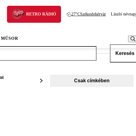
RETRO RÁDIÓ
27°C
Székesfehérvár
László névnap
 MŰSOR
Keresés
nt
Csak címkében