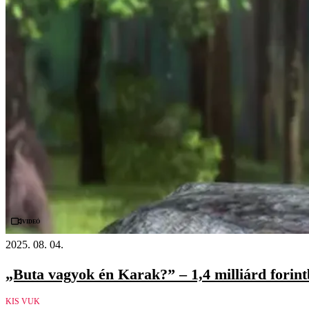
Videó
2025. 08. 04.
„Buta vagyok én Karak?” – 1,4 milliárd forintb
KIS VUK