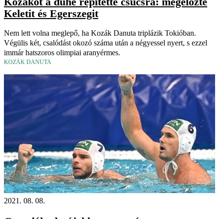
Kozákot a dühe repítette csúcsra: megelőzte
Keletit és Egerszegit
Nem lett volna meglepő, ha Kozák Danuta triplázik Tokióban.
Végülis két, csalódást okozó száma után a négyessel nyert, s ezzel
immár hatszoros olimpiai aranyérmes.
KOZÁK DANUTA
2021. 08. 08.