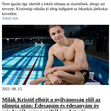
Nem igazán úgy sikerült a tokiói olimpia az úszónőnek, ahogy azt
tervezte. Közösségi oldalán jó ideig hallgatott az ötkarikás játékokat
követően.
TOKIÓ 2020
2021. 08. 15.
Milák Kristóf elbújt a nyilvánosság elől az
olimpia után: Édesapám és édesanyám óv