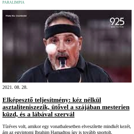
PARALIMPIA
2021. 08. 28.
Elképesztő teljesítmény: kéz nélkül
asztaliteniszezik, ütővel a szájában mesterien
küzd, és a lábával szervál
Tízéves volt, amikor egy vonatbalesetben elveszítette mindkét kezét,
ám az egyiptomi Ibrahim Hamadtou így is tovább sportolt.