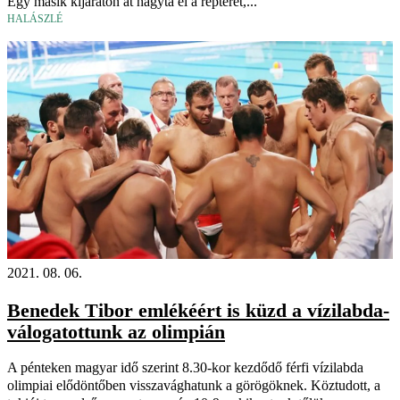
Egy másik kijáraton át hagyta el a repteret,...
HALÁSZLÉ
2021. 08. 06.
Benedek Tibor emlékéért is küzd a vízilabda-
válogatottunk az olimpián
A pénteken magyar idő szerint 8.30-kor kezdődő férfi vízilabda
olimpiai elődöntőben visszavághatunk a görögöknek. Köztudott, a