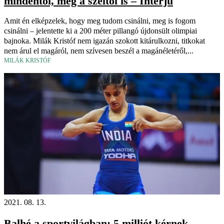
mindentől, még a széltől is – Interjú
Amit én elképzelek, hogy meg tudom csinálni, meg is fogom
csinálni – jelentette ki a 200 méter pillangó újdonsült olimpiai
bajnoka. Milák Kristóf nem igazán szokott kitárulkozni, titkokat
nem árul el magáról, nem szívesen beszél a magánéletéről,...
MILÁK KRISTÓF
2021. 08. 13.
Balhé a sportvilágban: 5 milliót kérnek