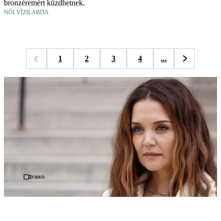
bronzéremért küzdhetnek.
NŐI VÍZILABDA
1
2
3
4
...
Videó