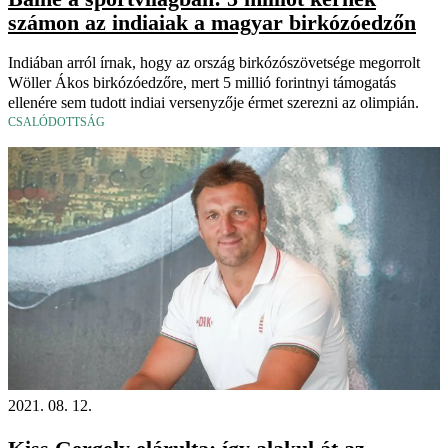
számon az indiaiak a magyar birkózóedzőn
Indiában arról írnak, hogy az ország birkózószövetsége megorrolt
Wöller Ákos birkózóedzőre, mert 5 millió forintnyi támogatás
ellenére sem tudott indiai versenyzője érmet szerezni az olimpián.
CSALÓDOTTSÁG
2021. 08. 12.