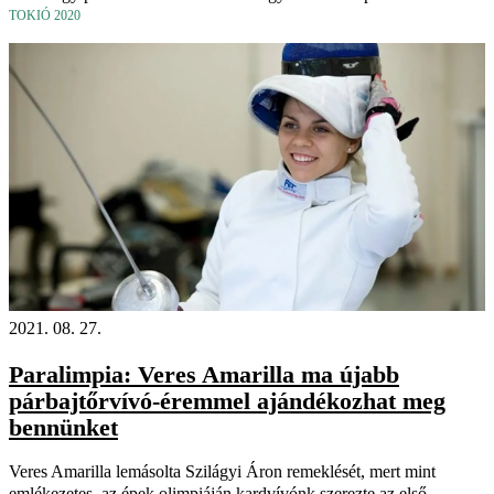
TOKIÓ 2020
2021. 08. 27.
Paralimpia: Veres Amarilla ma újabb
párbajtőrvívó-éremmel ajándékozhat meg
bennünket
Veres Amarilla lemásolta Szilágyi Áron remeklését, mert mint
emlékezetes, az épek olimpiáján kardvívónk szerezte az első