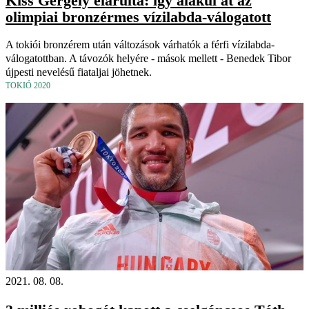
Kiss Gergely elárulta: így alakul át az
olimpiai bronzérmes vízilabda-válogatott
A tokiói bronzérem után változások várhatók a férfi vízilabda-
válogatottban. A távozók helyére - mások mellett - Benedek Tibor
újpesti nevelésű fiataljai jöhetnek.
TOKIÓ 2020
2021. 08. 08.