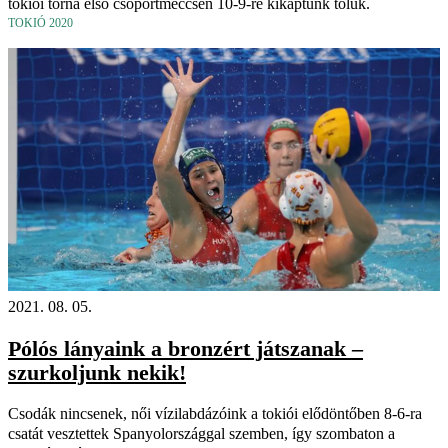
tokiói torna első csoportmeccsén 10-9-re kikaptunk tőlük.
TOKIÓ 2020
2021. 08. 05.
Pólós lányaink a bronzért játszanak –
szurkoljunk nekik!
Csodák nincsenek, női vízilabdázóink a tokiói elődöntőben 8-6-ra
csatát vesztettek Spanyolországgal szemben, így szombaton a