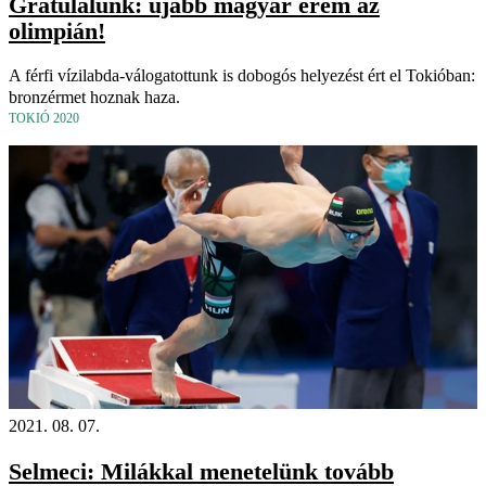
Gratulálunk: újabb magyar érem az
olimpián!
A férfi vízilabda-válogatottunk is dobogós helyezést ért el Tokióban:
bronzérmet hoznak haza.
TOKIÓ 2020
2021. 08. 07.
Selmeci: Milákkal menetelünk tovább