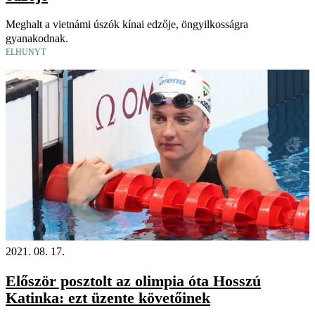
Meghalt a vietnámi úszók kínai edzője, öngyilkosságra
gyanakodnak.
ELHUNYT
2021. 08. 17.
Először posztolt az olimpia óta Hosszú
Katinka: ezt üzente követőinek