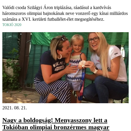
Valódi csoda Szilágyi Áron triplázása, ráadásul a kardvívás
háromszoros olimpiai bajnokának neve vonzerő egy kínai milliárdos
számára a XVI. kerületi futballélet-élet megsegítéséhez.
TOKIÓ 2020
2021. 08. 21.
Nagy a boldogság! Menyasszony lett a
Tokióban olimpiai bronzérmes magyar