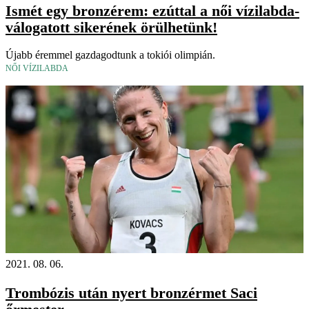
Ismét egy bronzérem: ezúttal a női vízilabda-
válogatott sikerének örülhetünk!
Újabb éremmel gazdagodtunk a tokiói olimpián.
NŐI VÍZILABDA
2021. 08. 06.
Trombózis után nyert bronzérmet Saci