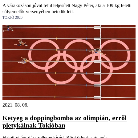
A várakozáson jóval felül teljesített Nagy Péter, aki a 109 kg feletti
súlyemelők versenyében hetedik lett.
TOKIÓ 2020
2021. 08. 06.
Ketyeg a doppingbomba az olimpián, erről
pletykálnak Tokióban
Halott világsztár szelleme kísért. Röpködnek a gyanús