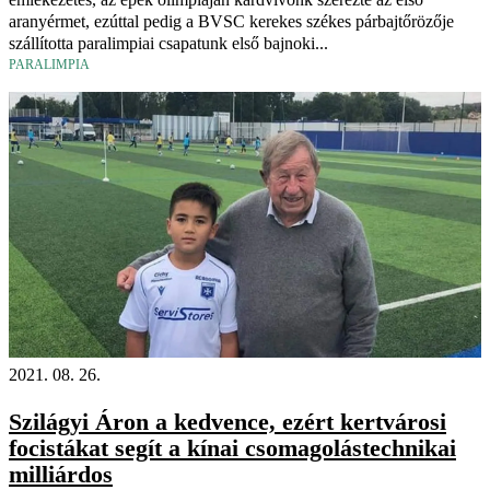
aranyérmet, ezúttal pedig a BVSC kerekes székes párbajtőrözője
szállította paralimpiai csapatunk első bajnoki...
PARALIMPIA
2021. 08. 26.
Szilágyi Áron a kedvence, ezért kertvárosi
focistákat segít a kínai csomagolástechnikai
milliárdos