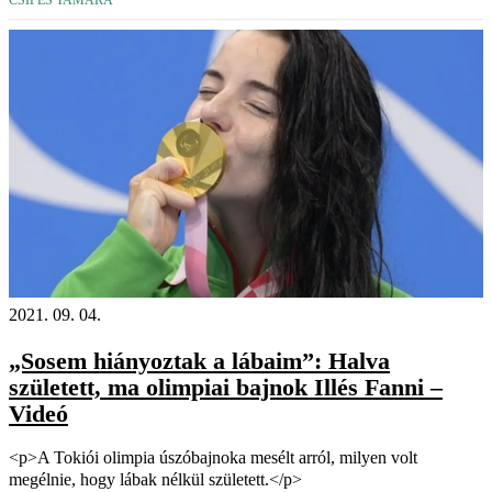
CSIPES TAMARA
2021. 09. 04.
„Sosem hiányoztak a lábaim”: Halva
született, ma olimpiai bajnok Illés Fanni –
Videó
<p>A Tokiói olimpia úszóbajnoka mesélt arról, milyen volt
megélnie, hogy lábak nélkül született.</p>