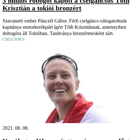
3 milliós robogót kapott a cselgáncsos Tóth
Krisztián a tokiói bronzért
Szavatartó ember Pánczél Gábor. Férfi cselgáncs-válogatottunk
kapitánya motorkerékpárt ígért Tóth Krisztiánnak, amennyiben
dobogóra áll Tokióban. Tanítványa bronzérmesként zárt.
CSELGÁNCS
2021. 08. 08.