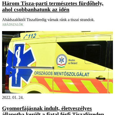
Három Tisza-parti természetes fürdőhely,
ahol csobbanhatunk az idén
Abádszalóktól Tiszafüredig várnak ránk a tiszai strandok.
ABÁDSZALÓK
2022. 01. 24.
Gyomorfájásnak indult, életveszélyes
állapotba került a fiatal férfi Tiszafüreden