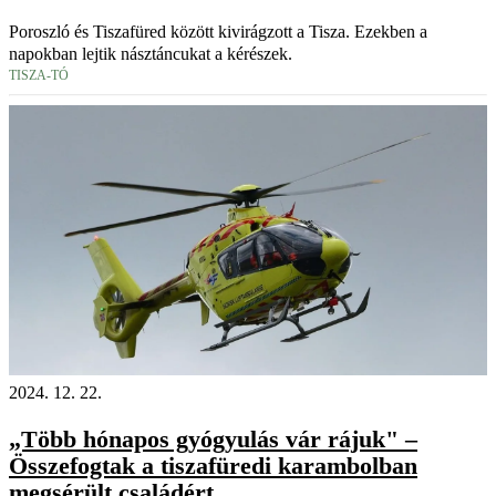
Poroszló és Tiszafüred között kivirágzott a Tisza. Ezekben a
napokban lejtik násztáncukat a kérészek.
TISZA-TÓ
2024. 12. 22.
„Több hónapos gyógyulás vár rájuk" –
Összefogtak a tiszafüredi karambolban
megsérült családért