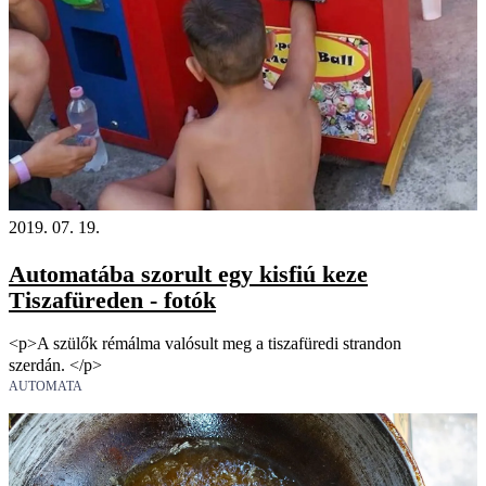
2019. 07. 19.
Automatába szorult egy kisfiú keze
Tiszafüreden - fotók
<p>A szülők rémálma valósult meg a tiszafüredi strandon
szerdán. </p>
AUTOMATA