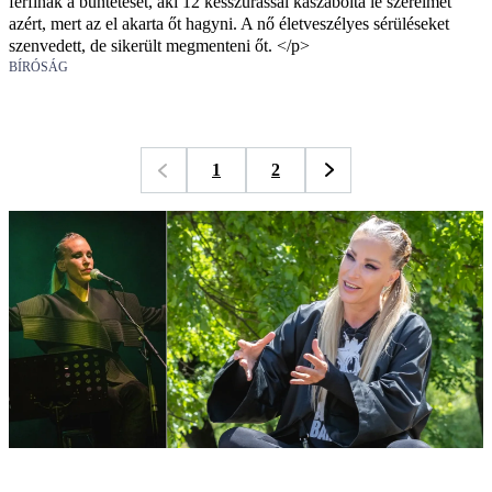
férfinak a büntetését, aki 12 késszúrással kaszabolta le szerelmét
azért, mert az el akarta őt hagyni. A nő életveszélyes sérüléseket
szenvedett, de sikerült megmenteni őt. </p>
BÍRÓSÁG
1
2