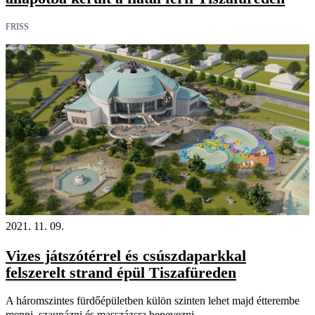
FRISS
2021. 11. 09.
Vizes játszótérrel és csúszdaparkkal
felszerelt strand épül Tiszafüreden
A háromszintes fürdőépületben külön szinten lehet majd étterembe
menni, szaunázni és masszázsra benevezni.