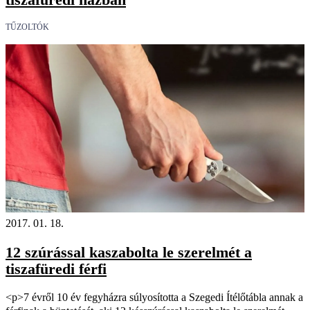
TŰZOLTÓK
2017. 01. 18.
12 szúrással kaszabolta le szerelmét a
tiszafüredi férfi
<p>7 évről 10 év fegyházra súlyosította a Szegedi Ítélőtábla annak a