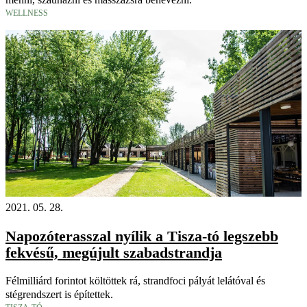
WELLNESS
2021. 05. 28.
Napozóterasszal nyílik a Tisza-tó legszebb
fekvésű, megújult szabadstrandja
Félmilliárd forintot költöttek rá, strandfoci pályát lelátóval és
stégrendszert is építettek.