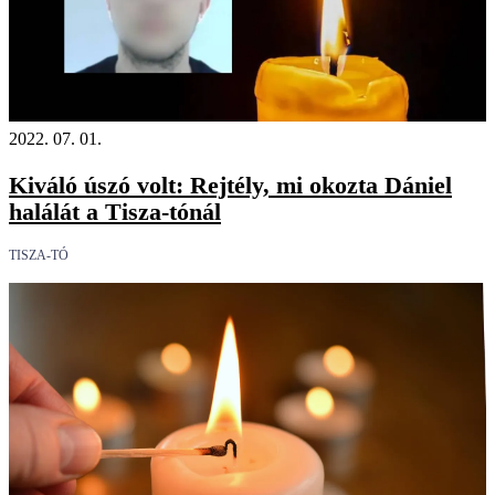
2022. 07. 01.
Kiváló úszó volt: Rejtély, mi okozta Dániel
halálát a Tisza-tónál
TISZA-TÓ