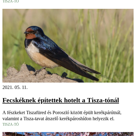
TISZA-TÓ
2021. 05. 11.
Fecskéknek építettek hotelt a Tisza-tónál
A fészkeket Tiszafüred és Poroszló között épült kerékpárútnál,
valamint a Tisza-tavat átszelő kerékpároshídon helyezik el.
TISZA-TÓ