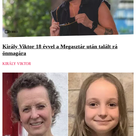
Videó
Király Viktor 18 évvel a Megasztár után talált rá
önmagára
KIRÁLY VIKTOR