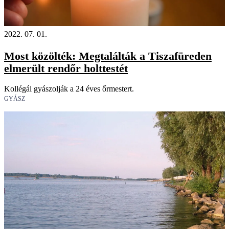
2022. 07. 01.
Most közölték: Megtalálták a Tiszafüreden
elmerült rendőr holttestét
Kollégái gyászolják a 24 éves őrmestert.
GYÁSZ