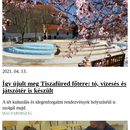
2021. 04. 13.
Így újult meg Tiszafüred főtere: tó, vízesés és
játszótér is készült
A tér kulturális és idegenforgalmi rendezvények helyszínéül is
szolgál majd.
MAGYARORSZÁG