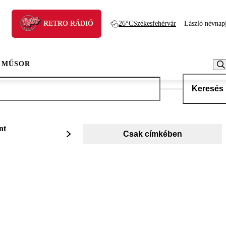
RETRO RÁDIÓ
26°C
Székesfehérvár
László névnap
 MŰSOR
Keresés
nt
Csak címkében