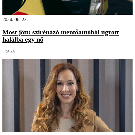
18+
2024. 06. 23.
Most jött: szirénázó mentőautóból ugrott
halálba egy nő
PRÁGA