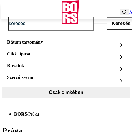
Keresés
Dátum tartomány
Cikk típusa
Rovatok
Szerző szerint
Csak címkében
BORS
/
Prága
Prága