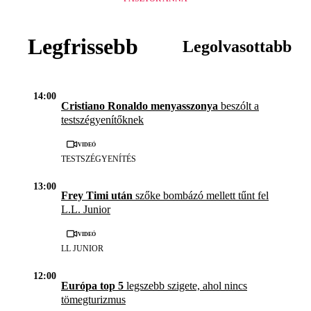
Legfrissebb
Legolvasottabb
14:00
Cristiano Ronaldo menyasszonya
beszólt a
testszégyenítőknek
Videó
TESTSZÉGYENÍTÉS
13:00
Frey Timi után
szőke bombázó mellett tűnt fel
L.L. Junior
Videó
LL JUNIOR
12:00
Európa top 5
legszebb szigete, ahol nincs
tömegturizmus