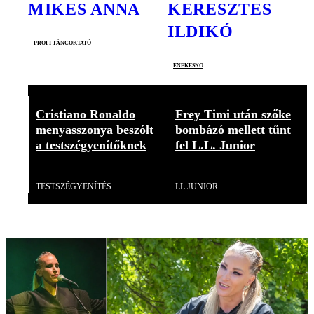
MIKES ANNA
KERESZTES
ILDIKÓ
profi táncoktató
énekesnő
Cristiano Ronaldo
Frey Timi után szőke
menyasszonya beszólt
bombázó mellett tűnt
a testszégyenítőknek
fel L.L. Junior
Videó
Videó
TESTSZÉGYENÍTÉS
LL JUNIOR