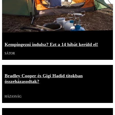
Kempingezni indulsz? Ezt a 14 hibát kerüld el!
SÁTOR
Bradley Cooper és Gigi Hadid titokban
összeházasodtak?
Videó
HÁZASSÁG