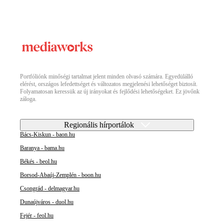
Portfóliónk minőségi tartalmat jelent minden olvasó számára. Egyedülálló
elérést, országos lefedettséget és változatos megjelenési lehetőséget biztosít.
Folyamatosan keressük az új irányokat és fejlődési lehetőségeket. Ez jövőnk
záloga.
Regionális hírportálok
Bács-Kiskun - baon.hu
Baranya - bama.hu
Békés - beol.hu
Borsod-Abaúj-Zemplén - boon.hu
Csongrád - delmagyar.hu
Dunaújváros - duol.hu
Fejér - feol.hu