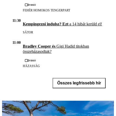
Videó
FEHÉR HOMOKOS TENGERPART
11:30
Kempingezni indulsz? Ezt
a 14 hibát kerüld el!
SÁTOR
11:00
Bradley Cooper és
Gigi Hadid titokban
összeházasodtak?
Videó
HÁZASSÁG
Összes legfrissebb hír