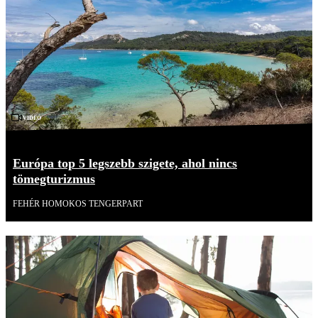
Videó
Európa top 5 legszebb szigete, ahol nincs
tömegturizmus
FEHÉR HOMOKOS TENGERPART