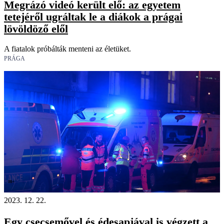
Megrázó videó került elő: az egyetem
tetejéről ugráltak le a diákok a prágai
lövöldöző elől
A fiatalok próbálták menteni az életüket.
PRÁGA
18+
2023. 12. 22.
Egy csecsemővel és édesapjával is végzett a