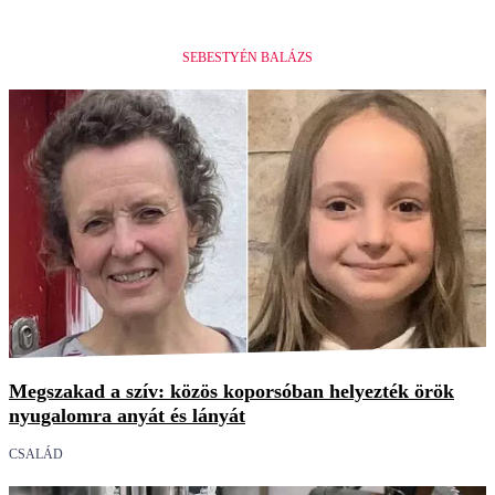
SEBESTYÉN BALÁZS
Megszakad a szív: közös koporsóban helyezték örök
nyugalomra anyát és lányát
CSALÁD