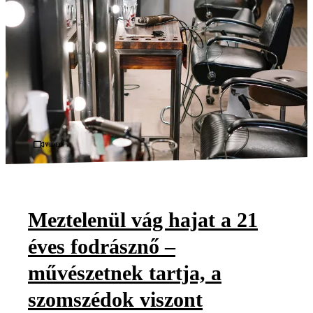
Videó
Meztelenül vág hajat a 21
éves fodrásznő –
művészetnek tartja, a
szomszédok viszont