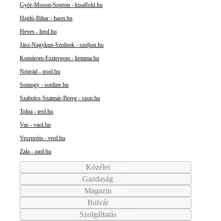
Győr-Moson-Sopron - kisalfold.hu
Hajdú-Bihar - haon.hu
Heves - heol.hu
Jász-Nagykun-Szolnok - szoljon.hu
Komárom-Esztergom - kemma.hu
Nógrád - nool.hu
Somogy - sonline.hu
Szabolcs-Szatmár-Bereg - szon.hu
Tolna - teol.hu
Vas - vaol.hu
Veszprém - veol.hu
Zala - zaol.hu
Közélet
Gazdaság
Magazin
Bulvár
Szolgáltatás