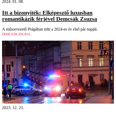
2024. 01. 08.
Itt a bizonyíték: Elképesztő luxusban
romantikázik férjével Demcsák Zsuzsa
A műsorvezető Prágában tölti a 2024-es év első pár napját.
DEMCSÁK ZSUZSA
Videó
2023. 12. 23.