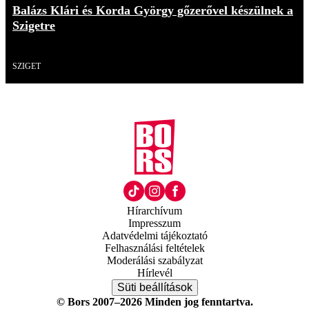
Balázs Klári és Korda György gőzerővel készülnek a
Szigetre
Videó
SZIGET
Hírarchívum
Impresszum
Adatvédelmi tájékoztató
Felhasználási feltételek
Moderálási szabályzat
Hírlevél
Süti beállítások
© Bors 2007–2026 Minden jog fenntartva.