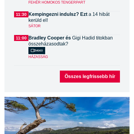
FEHÉR HOMOKOS TENGERPART
Kempingezni indulsz? Ezt
a 14 hibát
11:30
kerüld el!
SÁTOR
Bradley Cooper és
Gigi Hadid titokban
11:00
összeházasodtak?
Videó
HÁZASSÁG
Összes legfrissebb hír