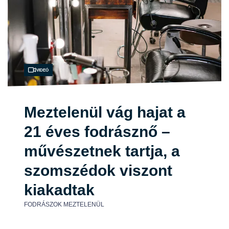
Videó
Meztelenül vág hajat a
21 éves fodrásznő –
művészetnek tartja, a
szomszédok viszont
kiakadtak
FODRÁSZOK MEZTELENÜL