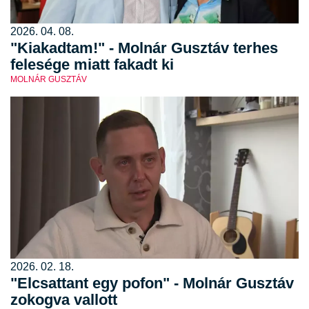
2026. 04. 08.
"Kiakadtam!" - Molnár Gusztáv terhes
felesége miatt fakadt ki
MOLNÁR GUSZTÁV
2026. 02. 18.
"Elcsattant egy pofon" - Molnár Gusztáv
zokogva vallott