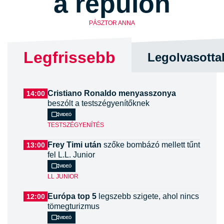
a repülőn
PÁSZTOR ANNA
Legfrissebb
Legolvasotta
Cristiano Ronaldo menyasszonya
14:00
beszólt a testszégyenítőknek
Videó
TESTSZÉGYENÍTÉS
Frey Timi után
szőke bombázó mellett tűnt
13:00
fel L.L. Junior
Videó
LL JUNIOR
Európa top 5
legszebb szigete, ahol nincs
12:00
tömegturizmus
Videó