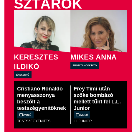
SZTÁROK
KERESZTES
MIKES ANNA
ILDIKÓ
profi táncoktató
énekesnő
Cristiano Ronaldo
Frey Timi után
menyasszonya
szőke bombázó
beszólt a
mellett tűnt fel L.L.
testszégyenítőknek
Junior
Videó
Videó
TESTSZÉGYENÍTÉS
LL JUNIOR