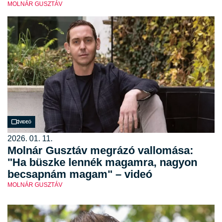
MOLNÁR GUSZTÁV
Videó
2026. 01. 11.
Molnár Gusztáv megrázó vallomása:
"Ha büszke lennék magamra, nagyon
becsapnám magam" – videó
MOLNÁR GUSZTÁV