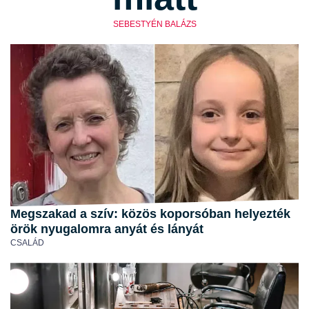
SEBESTYÉN BALÁZS
Megszakad a szív: közös koporsóban helyezték
örök nyugalomra anyát és lányát
CSALÁD