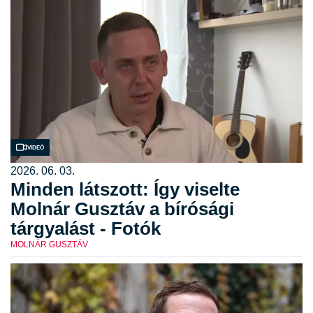
Videó
2026. 06. 03.
Minden látszott: Így viselte
Molnár Gusztáv a bírósági
tárgyalást - Fotók
MOLNÁR GUSZTÁV