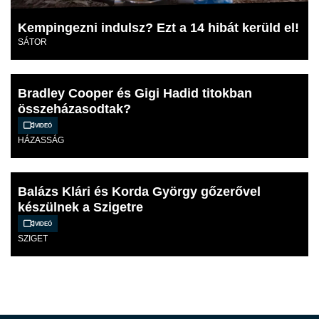
Kempingezni indulsz? Ezt a 14 hibát kerüld el!
SÁTOR
Bradley Cooper és Gigi Hadid titokban
összeházasodtak?
Videó
HÁZASSÁG
Balázs Klári és Korda György gőzerővel
készülnek a Szigetre
Videó
SZIGET