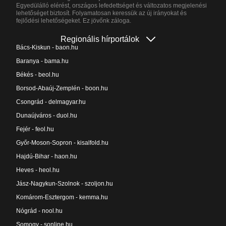
Egyedülálló elérést, országos lefedettséget és változatos megjelenési
lehetőséget biztosít. Folyamatosan keressük az új irányokat és
fejlődési lehetőségeket. Ez jövőnk záloga.
Regionális hírportálok
Bács-Kiskun - baon.hu
Baranya - bama.hu
Békés - beol.hu
Borsod-Abaúj-Zemplén - boon.hu
Csongrád - delmagyar.hu
Dunaújváros - duol.hu
Fejér - feol.hu
Győr-Moson-Sopron - kisalfold.hu
Hajdú-Bihar - haon.hu
Heves - heol.hu
Jász-Nagykun-Szolnok - szoljon.hu
Komárom-Esztergom - kemma.hu
Nógrád - nool.hu
Somogy - sonline.hu