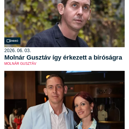
Videó
2026. 06. 03.
Molnár Gusztáv így érkezett a bíróságra
MOLNÁR GUSZTÁV