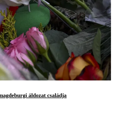
 magdeburgi áldozat családja