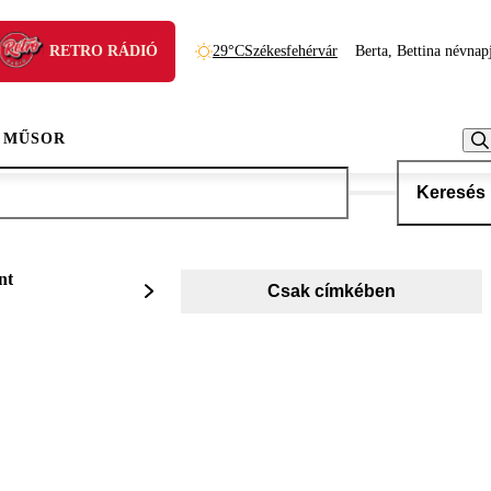
RETRO RÁDIÓ
29°C
Székesfehérvár
Berta, Bettina névnap
 MŰSOR
Keresés
nt
Csak címkében