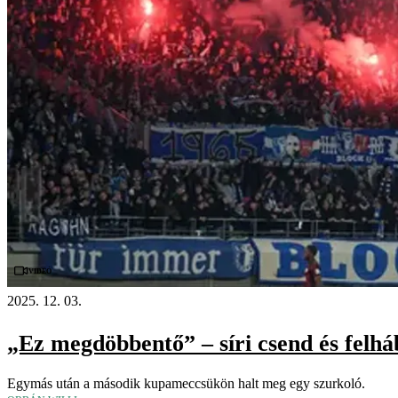
Videó
2025. 12. 03.
„Ez megdöbbentő” – síri csend és felhá
Egymás után a második kupameccsükön halt meg egy szurkoló.