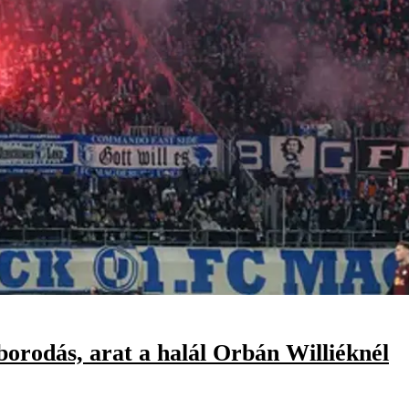
borodás, arat a halál Orbán Williéknél