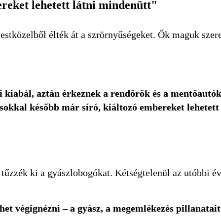
reket lehetett látni mindenütt"
 testközelből élték át a szrörnyűségeket. Ők maguk sze
i kiabál, aztán érkeznek a rendőrök és a mentőautók
okkal később már síró, kiáltozó embereket lehetett 
e tűzzék ki a gyászlobogókat. Kétségtelenül az utóbbi 
et végignézni – a gyász, a megemlékezés pillanatait 