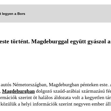
tt legyen a Bors
ste történt. Magdeburggal együtt gyászol a 
autós Németországban, Magdeburgban pénteken este. A
s,
Magdeburgban
dolgozó szaúd-arábiai származású fér
ormációk szerint öt halálos áldozata volt a kegyetlen t
közülük a helyi információk szerint negyven ember áll