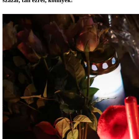
százai, tán ezrei, könnyek: