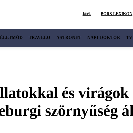
Játék
BORS LEXIKON
ÉLETMÓD
TRAVELO
ASTRONET
NAPI DOKTOR
TV
llatokkal és virágok 
burgi szörnyűség áld