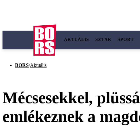
AKTUÁLIS
SZTÁR
SPORT
BORS
/
Aktuális
Mécsesekkel, plüssá
emlékeznek a magde