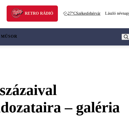
RETRO RÁDIÓ
27°C
Székesfehérvár
László névnap
 MŰSOR
százaival
ozataira – galéria