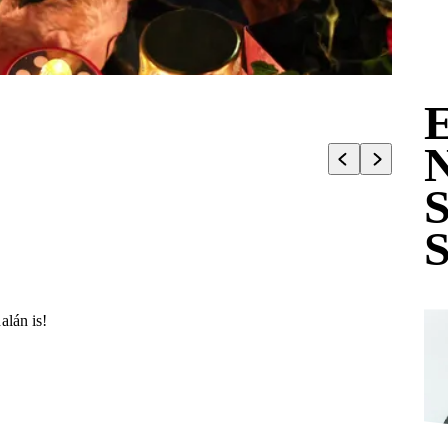
alán is!