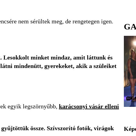
rencsére nem sérültek meg, de rengetegen igen.
GA
. Lesokkolt minket mindaz, amit láttunk és
látni mindenütt, gyerekeket, akik a szüleiket
G
G
G
G
G
G
G
G
G
G
G
G
G
G
G
G
G
G
G
G
G
G
G
G
G
G
G
G
G
G
évek egyik legszörnyűbb,
karácsonyi vásár elleni
gyűjtöttük össze. Szívszorító fotók, virágok
Képe