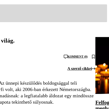
világ.
KOMMENT (0)
A szerző cikkei
z ünnepi készülődés boldogsággal teli
fi volt, aki 2006-ban érkezett Németországba.
ámadásnak: a legfiatalabb áldozat egy mindössze
Felfog
apota tekinthető súlyosnak.
megha