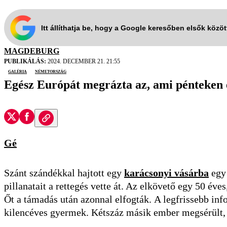
Itt állíthatja be, hogy a Google keresőben elsők közö
MAGDEBURG
PUBLIKÁLÁS:
2024. DECEMBER 21. 21:55
galéria
Németország
Egész Európát megrázta az, ami pénteken e
Gé
Szánt szándékkal hajtott egy
karácsonyi vásárba
egy 
pillanatait a rettegés vette át. Az elkövető egy 50 éve
Őt a támadás után azonnal elfogták. A legfrissebb inf
kilencéves gyermek. Kétszáz másik ember megsérült, 