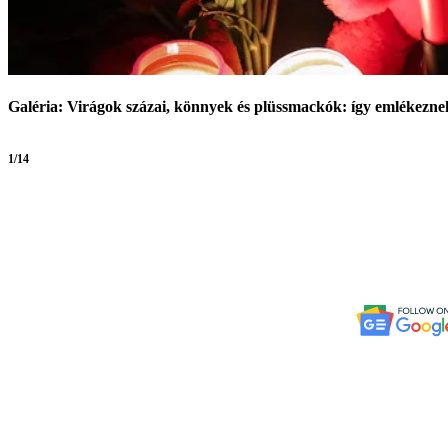
Galéria: Virágok százai, könnyek és plüssmackók: így emlékezne
1/14