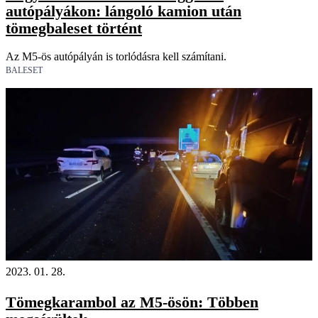
autópályákon: lángoló kamion után
tömegbaleset történt
Az M5-ös autópályán is torlódásra kell számítani.
BALESET
2023. 01. 28.
Tömegkarambol az M5-ösön: Többen