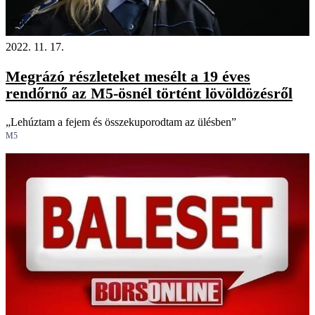
Videó
2022. 11. 17.
Megrázó részleteket mesélt a 19 éves
rendőrnő az M5-ösnél történt lövöldözésről
„Lehúztam a fejem és összekuporodtam az ülésben”
M5