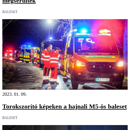
megsérültek
BALESET
18+
2023. 01. 09.
Torokszorító képeken a hajnali M5-ös baleset
BALESET