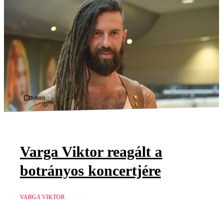
Videó
Varga Viktor reagált a
botrányos koncertjére
VARGA VIKTOR