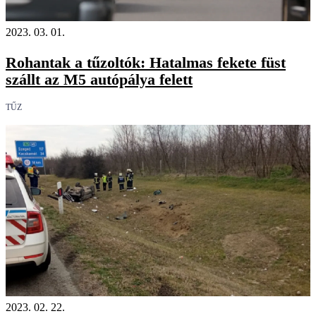
2023. 03. 01.
Rohantak a tűzoltók: Hatalmas fekete füst
szállt az M5 autópálya felett
TŰZ
2023. 02. 22.