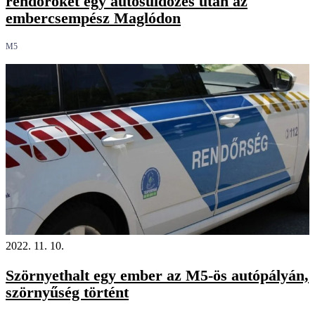
rendőröket egy autósüldözés után az
embercsempész Maglódon
M5
2022. 11. 10.
Szörnyethalt egy ember az M5-ös autópályán,
szörnyűség történt