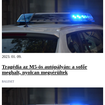
18+
2023. 01. 09.
Tragédia az M5-ös autópályán: a sofőr
meghalt, nyolcan megsérültek
BALESET