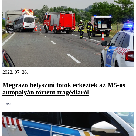
2022. 07. 26.
Megrázó helyszíni fotók érkeztek az M5-ös
autópályán történt tragédiáról
FRISS