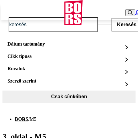
Keresés
Dátum tartomány
Cikk típusa
Rovatok
Szerző szerint
Csak címkében
BORS
/
M5
3. oldal - M5