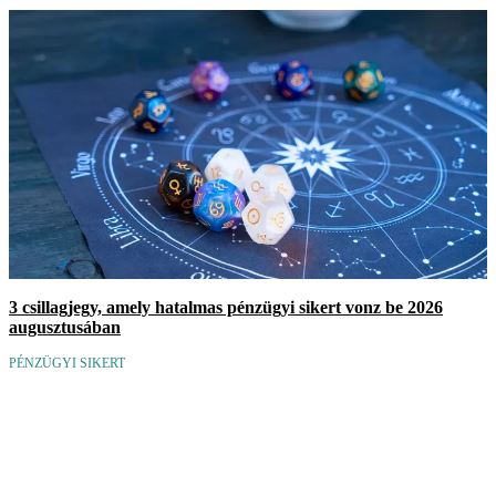
3 csillagjegy, amely hatalmas pénzügyi sikert vonz be 2026
augusztusában
PÉNZÜGYI SIKERT