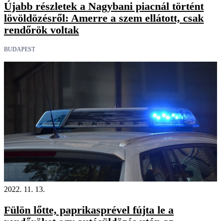
Újabb részletek a Nagybani piacnál történt
lövöldözésről: Amerre a szem ellátott, csak
rendőrök voltak
BUDAPEST
2022. 11. 13.
Fülön lőtte, paprikasprével fújta le a