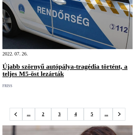
2022. 07. 26.
Újabb szörnyű autópálya-tragédia történt, a
teljes M5-öst lezárták
FRISS
...
2
3
4
5
...