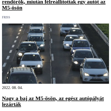
rendőrök, miután félreállítottak egy autót az
M5-ösön
FRISS
2022. 08. 04.
Nagy a baj az M5-ösön, az egész autópályát
lezárták