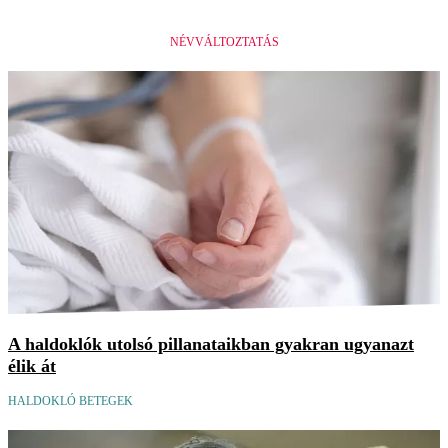
NÉVVÁLTOZTATÁS
A haldoklók utolsó pillanataikban gyakran ugyanazt
élik át
HALDOKLÓ BETEGEK