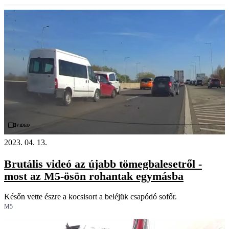
Videó
2023. 04. 13.
Brutális videó az újabb tömegbalesetről -
most az M5-ösön rohantak egymásba
Későn vette észre a kocsisort a beléjük csapódó sofőr.
M5