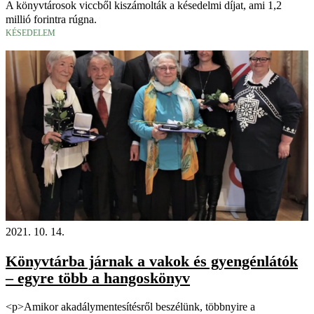
A könyvtárosok viccből kiszámolták a késedelmi díjat, ami 1,2
millió forintra rúgna.
KÉSEDELEM
2021. 10. 14.
Könyvtárba járnak a vakok és gyengénlátók
– egyre több a hangoskönyv
<p>Amikor akadálymentesítésről beszélünk, többnyire a