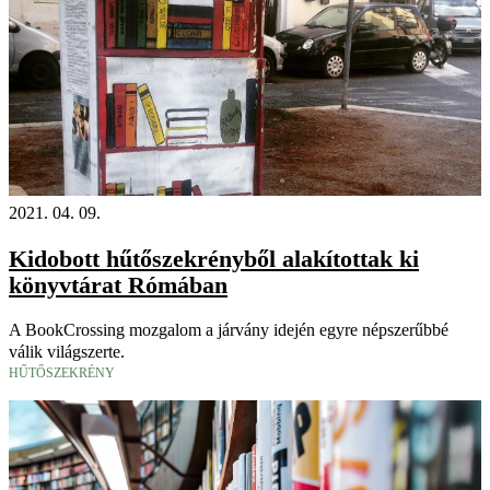
2021. 04. 09.
Kidobott hűtőszekrényből alakítottak ki
könyvtárat Rómában
A BookCrossing mozgalom a járvány idején egyre népszerűbbé
válik világszerte.
HŰTŐSZEKRÉNY