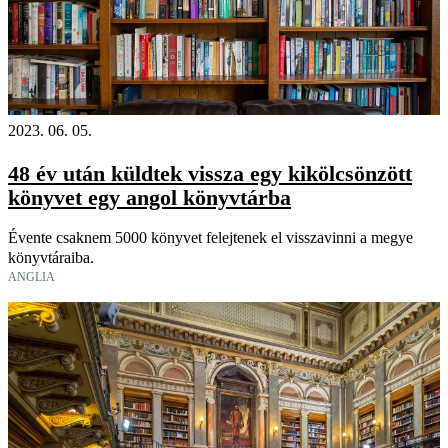
2023. 06. 05.
48 év után küldtek vissza egy kikölcsönzött
könyvet egy angol könyvtárba
Évente csaknem 5000 könyvet felejtenek el visszavinni a megye
könyvtáraiba.
ANGLIA