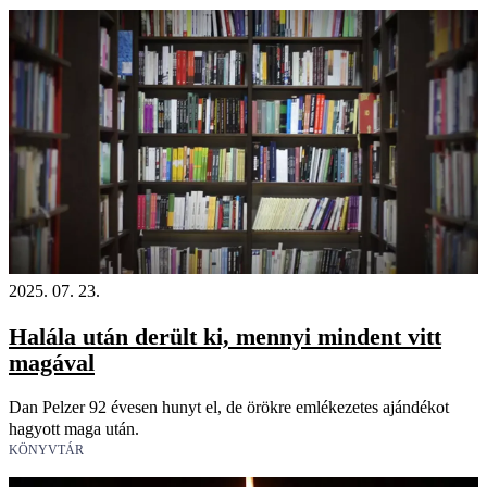
2025. 07. 23.
Halála után derült ki, mennyi mindent vitt
magával
Dan Pelzer 92 évesen hunyt el, de örökre emlékezetes ajándékot
hagyott maga után.
KÖNYVTÁR