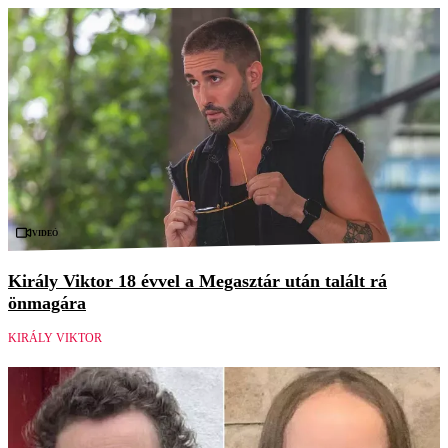
Videó
Király Viktor 18 évvel a Megasztár után talált rá
önmagára
KIRÁLY VIKTOR