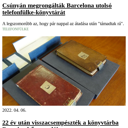
Csúnyán megrongálták Barcelona utolsó
telefonfülke-könyvtárát
A legszomorúbb az, hogy pár nappal az átadása után "támadtak rá".
TELEFONFÜLKE
2022. 04. 06.
22 év után visszacsempészték a könyvtárba