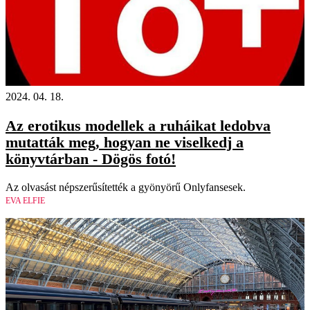
18+
2024. 04. 18.
Az erotikus modellek a ruháikat ledobva
mutatták meg, hogyan ne viselkedj a
könyvtárban - Dögös fotó!
Az olvasást népszerűsítették a gyönyörű Onlyfansesek.
EVA ELFIE