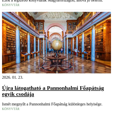
Ezek a legszebb könyvtárak Magyarországon, ahová jó betérni.
KÖNYVTÁR
Videó
2026. 01. 23.
Újra látogatható a Pannonhalmi Főapátság
egyik csodája
Ismét megnyílt a Pannonhalmi Főapátság különleges helyisége.
KÖNYVTÁR