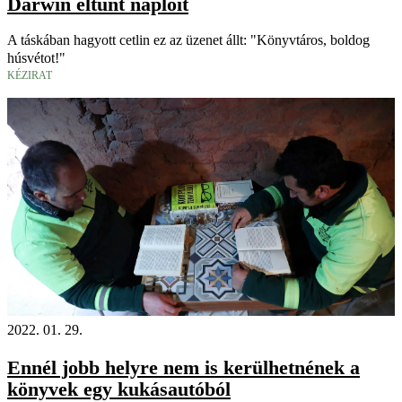
Darwin eltűnt naplóit
A táskában hagyott cetlin ez az üzenet állt: "Könyvtáros, boldog
húsvétot!"
KÉZIRAT
2022. 01. 29.
Ennél jobb helyre nem is kerülhetnének a
könyvek egy kukásautóból