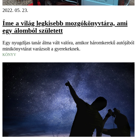
2022. 05. 23.
Íme a világ legkisebb mozgókönyvtára, ami
egy álomból született
Egy nyugdíjas tanár álma vált valóra, amikor háromkerekű autójából
minikönyvtárat varázsolt a gyerekeknek.
KÖNYV