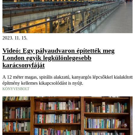
2023. 11. 15.
Videó: Egy pályaudvaron építették meg
London egyik legkülönlegesebb
karácsonyfáját
A 12 méter magas, spirális alakzatú, kanyargós lépcsőkkel kialakított
építmény kellemes kikapcsolódást is nyújt.
KÖNYVESBOLT