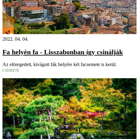
2022. 04. 04.
Fa helyén fa - Lisszabonban így csinálják
Az elöregedett, kivágott fák helyére két facsemete is kerül.
CSEMETE