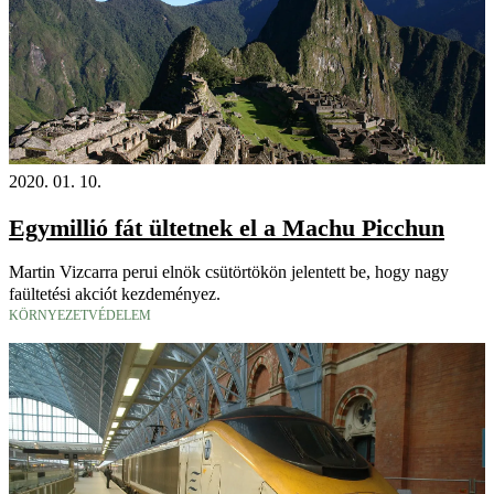
2020. 01. 10.
Egymillió fát ültetnek el a Machu Picchun
Martin Vizcarra perui elnök csütörtökön jelentett be, hogy nagy
faültetési akciót kezdeményez.
KÖRNYEZETVÉDELEM