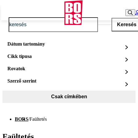
Keresés
Dátum tartomány
Cikk típusa
Rovatok
Szerző szerint
Csak címkében
BORS
/
Faültetés
Faültetés