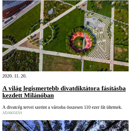
2020. 11. 20.
A világ legismertebb divatdiktátora fásításba
kezdett Milánóban
A divatcég tervei szerint a városba összesen 110 ezer fát ültetnek.
ADAKOZÁS