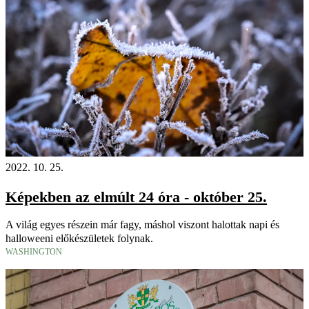
2022. 10. 25.
Képekben az elmúlt 24 óra - október 25.
A világ egyes részein már fagy, máshol viszont halottak napi és
halloweeni előkészületek folynak.
WASHINGTON