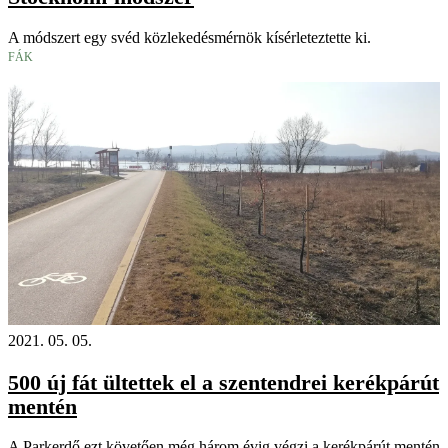
A módszert egy svéd közlekedésmérnök kísérleteztette ki.
FÁK
2021. 05. 05.
500 új fát ültettek el a szentendrei kerékpárút
mentén
A Parkerdő ezt követően még három évig végzi a kerékpárút mentén