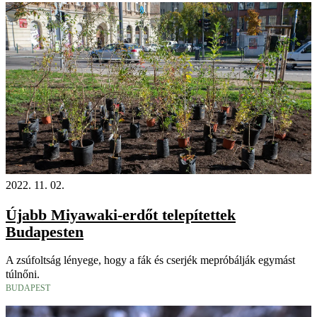
2022. 11. 02.
Újabb Miyawaki-erdőt telepítettek
Budapesten
A zsúfoltság lényege, hogy a fák és cserjék mepróbálják egymást
túlnőni.
BUDAPEST