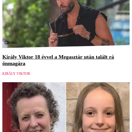
Videó
Király Viktor 18 évvel a Megasztár után talált rá
önmagára
KIRÁLY VIKTOR