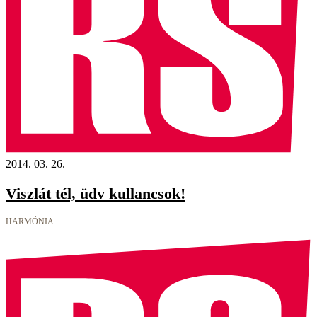
2014. 03. 26.
Viszlát tél, üdv kullancsok!
HARMÓNIA