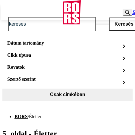
Keresés
Dátum tartomány
Cikk típusa
Rovatok
Szerző szerint
Csak címkében
BORS
/
Életter
5. oldal - Életter