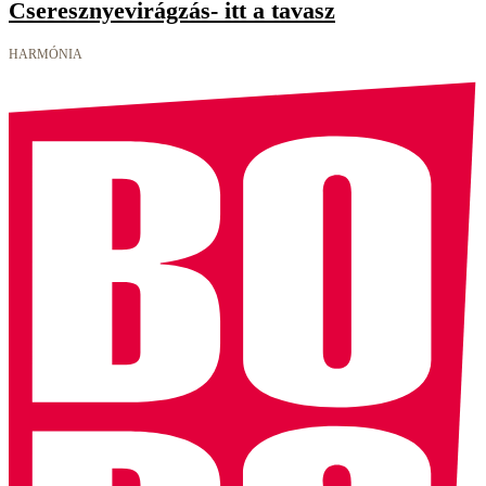
Cseresznyevirágzás- itt a tavasz
HARMÓNIA