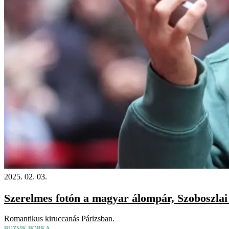
2025. 02. 03.
Szerelmes fotón a magyar álompár, Szoboszla
Romantikus kiruccanás Párizsban.
BUZSIK BORKA