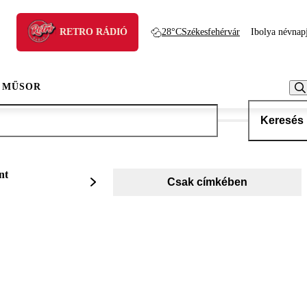
RETRO RÁDIÓ
28°C
Székesfehérvár
Ibolya névnap
 MŰSOR
Keresés
nt
Csak címkében