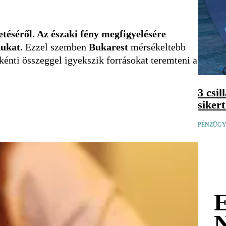
téséről. Az északi fény megfigyelésére
kukat.
Ezzel szemben
Bukarest
mérsékeltebb
nkénti összeggel igyekszik forrásokat teremteni a
3 csi
siker
PÉNZÜGYI