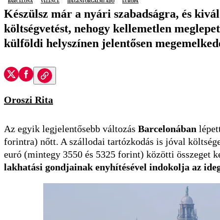
Barcelona
Velence
idegenforgalmi adó
Európa
Készülsz már a nyári szabadságra, és kivál
költségvetést, nehogy kellemetlen meglepet
külföldi helyszínen jelentősen megemelkede
Oroszi Rita
Az egyik legjelentősebb változás
Barcelonában
lépet
forintra) nőtt. A szállodai tartózkodás is jóval költs
euró (mintegy 3550 és 5325 forint) közötti összeget ke
lakhatási gondjainak enyhítésével indokolja az ide