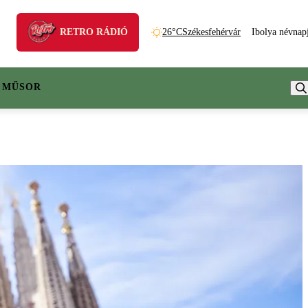
RETRO RÁDIÓ
26°C
Székesfehérvár
Ibolya névnap
 MŰSOR