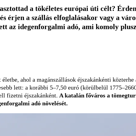
asztottad a tökéletes európai úti célt? Érd
és érjen a szállás elfoglalásakor vagy a vár
tt az idegenforgalmi adó, ami komoly plusz
t életbe, ahol a magánszállások éjszakánkénti közterhe
égesebb lett: a korábbi 5–7,50 euró (körülbelül 1775–266
ll fizetni éjszakánként.
A katalán főváros a tömegturi
genforgalmi adó növelését.