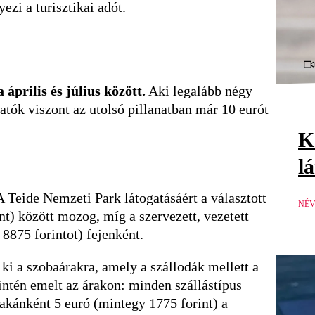
ezi a turisztikai adót.
április és július között.
Aki legalább négy
gatók viszont az utolsó pillanatban már 10 eurót
K
l
 Teide Nemzeti Park látogatásáért a választott
NÉV
int) között mozog, míg a szervezett, vezetett
 8875 forintot) fejenként.
 ki a szobaárakra, amely a szállodák mellett a
intén emelt az árakon: minden szállástípus
zakánként 5 euró (mintegy 1775 forint) a