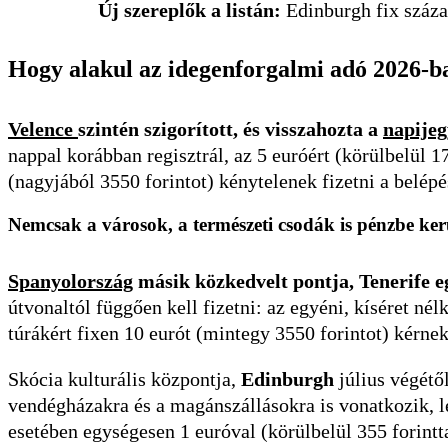
Új szereplők a listán:
Edinburgh fix százal
Hogy alakul az idegenforgalmi adó 2026-b
Velence
szintén szigorított, és visszahozta a
napijeg
nappal korábban regisztrál, az 5 euróért (körülbelül 1
(nagyjából 3550 forintot) kénytelenek fizetni a belépé
Nemcsak a városok, a természeti csodák is pénzbe ke
Spanyolország
másik közkedvelt pontja, Tenerife e
útvonaltól függően kell fizetni: az egyéni, kíséret nél
túrákért fixen 10 eurót (mintegy 3550 forintot) kérnek
Skócia kulturális központja,
Edinburgh
július végétő
vendégházakra és a magánszállásokra is vonatkozik, l
esetében egységesen 1 euróval (körülbelül 355 forintta