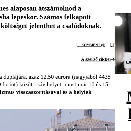
emes alaposan átszámolnod a
osba lépéskor. Számos felkapott
költséget jelenthet a családoknak.
KOMMENT (0)
A szerző cikkei
 a duplájára, azaz 12,50 euróra (nagyjából 4435
0 forint) közötti sáv helyett most már 10 és 15
zmus visszaszorításával és a helyiek