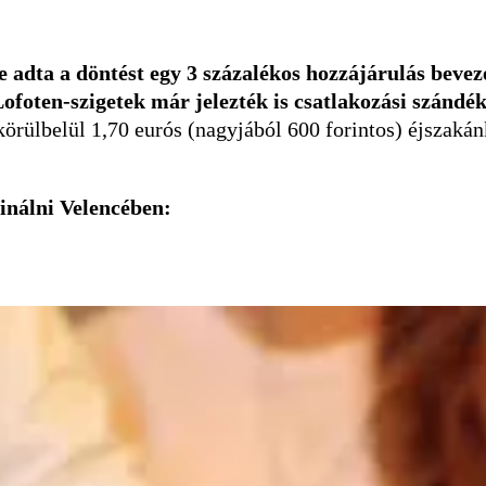
dta a döntést egy 3 százalékos hozzájárulás beveze
ofoten-szigetek már jelezték is csatlakozási szándé
 körülbelül 1,70 eurós (nagyjából 600 forintos) éjszaká
inálni Velencében: