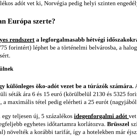
ékos adót vet ki, Norvégia pedig helyi szinten engedély
an Európa szerte?
yes rendszert
a legforgalmasabb hétvégi időszakokra 
775 forintért) léphet be a történelmi belvárosba, a halo
sért.
rülnek
gy különleges öko-adót vezet be a túrázók számára.
A
küli séták ára 6 és 15 euró (körülbelül 2130 és 5325 for
, a maximális tétel pedig elérheti a 25 eurót (nagyjából
l egy teljesen új, 5 százalékos
idegenforgalmi adót
vet
egfeljebb egyhetes időtartamra korlátozva.
Brüsszel
sz
l) növelték a korábbi tarifát, így a hotelekben már éjs