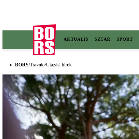
AKTUÁLIS
SZTÁR
SPORT
BORS
/
Travelo
/
Utazási hírek