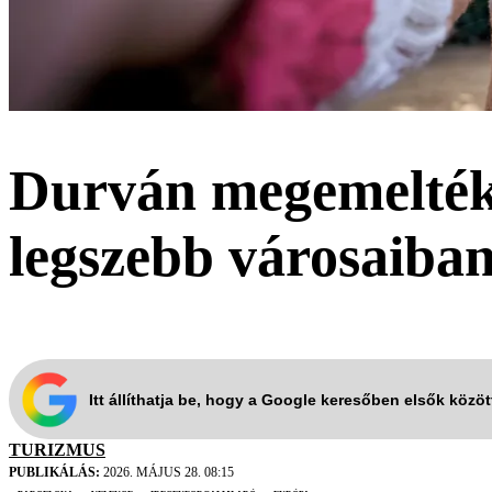
Durván megemelték 
legszebb városaiban
Itt állíthatja be, hogy a Google keresőben elsők közö
TURIZMUS
PUBLIKÁLÁS:
2026. MÁJUS 28. 08:15