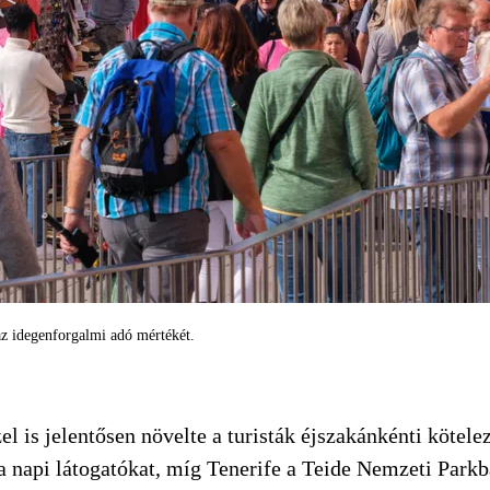
az idegenforgalmi adó mértékét.
l is jelentősen növelte a turisták éjszakánkénti kötele
 napi látogatókat, míg Tenerife a Teide Nemzeti Parkba