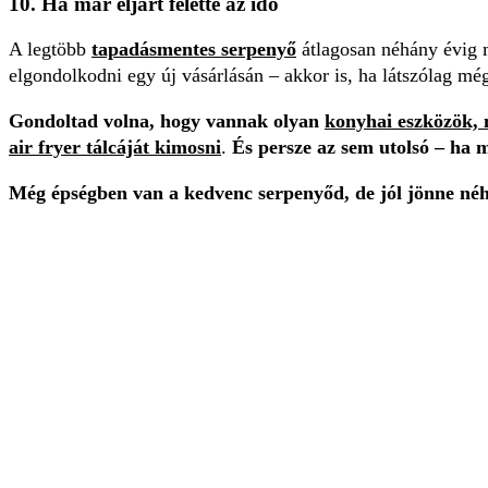
10. Ha már eljárt felette az idő
A legtöbb
tapadásmentes serpenyő
átlagosan néhány évig 
elgondolkodni egy új vásárlásán – akkor is, ha látszólag mé
Gondoltad volna, hogy vannak olyan
konyhai eszközök,
air fryer tálcáját kimosni
.
És persze az sem utolsó – ha 
Még épségben van a kedvenc serpenyőd, de jól jönne n