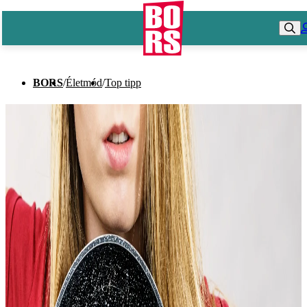
BORS
/
Életmód
/
Top tipp