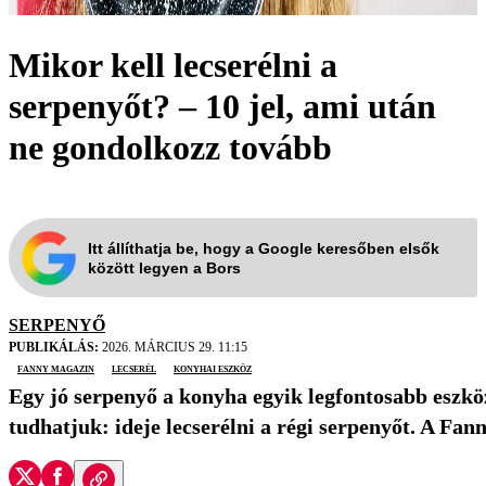
Mikor kell lecserélni a
serpenyőt? – 10 jel, ami után
ne gondolkozz tovább
Itt állíthatja be, hogy a Google keresőben elsők
között legyen a Bors
SERPENYŐ
PUBLIKÁLÁS:
2026. MÁRCIUS 29. 11:15
Fanny Magazin
lecserél
konyhai eszköz
Egy jó serpenyő a konyha egyik legfontosabb eszköz
tudhatjuk: ideje lecserélni a régi serpenyőt. A Fan