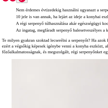
Nem érdemes évtizedekig használni ugyanazt a serp
10 jele is van annak, ha lejárt az ideje a konyhai es
A régi serpenyő túlhasználása akár egészségügyi kock
Az ingatag, megfáradt serpenyő balesetveszélyes a 
Te milyen gyakran szoktad lecserélni a serpenyőt? Ha azok k
ezért a végsőkig képesek igénybe venni a konyha eszközt, a
főzőalkalmatosságnak, és megszolgált, régi serpenyőnket egy