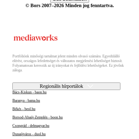
© Bors 2007–2026 Minden jog fenntartva.
Portfóliónk minőségi tartalmat jelent minden olvasó számára. Egyedülálló
elérést, országos lefedettséget és változatos megjelenési lehetőséget biztosít.
Folyamatosan keressük az új irányokat és fejlődési lehetőségeket. Ez jövőnk
záloga.
Regionális hírportálok
Bács-Kiskun - baon.hu
Baranya - bama.hu
Békés - beol.hu
Borsod-Abaúj-Zemplén - boon.hu
Csongrád - delmagyar.hu
Dunaújváros - duol.hu