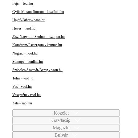
Fejér - feol.hu
Győr-Moson-Sopron - kisalfold.hu
Hajdú-Bihar - haon.hu
Heves - heol.hu
Jász-Nagykun-Szolnok - szoljon.hu
Komárom-Esztergom - kemma.hu
Nógrád - nool.hu
Somogy - sonline.hu
Szabolcs-Szatmár-Bereg - szon.hu
Tolna - teol.hu
Vas - vaol.hu
Veszprém - veol.hu
Zala - zaol.hu
Közélet
Gazdaság
Magazin
Bulvár