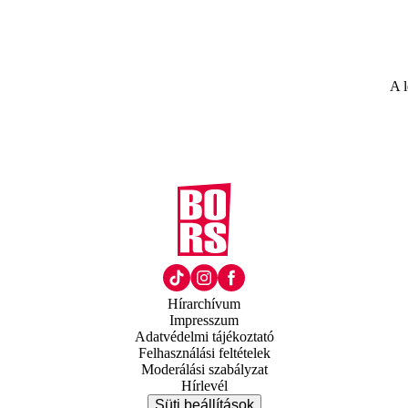
A l
Hírarchívum
Impresszum
Adatvédelmi tájékoztató
Felhasználási feltételek
Moderálási szabályzat
Hírlevél
Süti beállítások