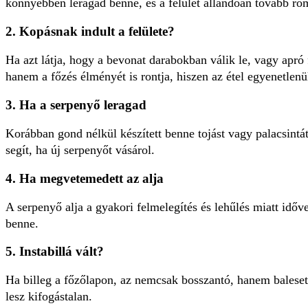
könnyebben leragad benne, és a felület állandóan tovább ro
2. Kopásnak indult a felülete?
Ha azt látja, hogy a bevonat darabokban válik le, vagy apró
hanem a főzés élményét is rontja, hiszen az étel egyenetlenü
3. Ha a serpenyő leragad
Korábban gond nélkül készített benne tojást vagy palacsintá
segít, ha új serpenyőt vásárol.
4. Ha megvetemedett az alja
A serpenyő alja a gyakori felmelegítés és lehűlés miatt időv
benne.
5. Instabillá vált?
Ha billeg a főzőlapon, az nemcsak bosszantó, hanem balesetv
lesz kifogástalan.