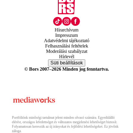
Hírarchívum
Impresszum
Adatvédelmi tájékoztató
Felhasználási feltételek
Moderálási szabályzat
Hírlevél
Süti beállítások
© Bors 2007–2026 Minden jog fenntartva.
Portfóliónk minőségi tartalmat jelent minden olvasó számára. Egyedülálló
elérést, országos lefedettséget és változatos megjelenési lehetőséget biztosít.
Folyamatosan keressük az új irányokat és fejlődési lehetőségeket. Ez jövőnk
záloga.