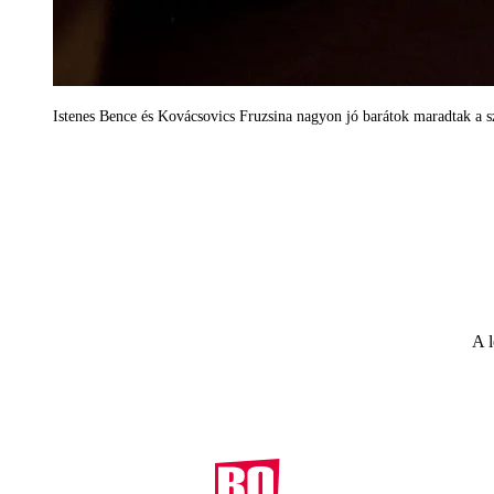
Istenes Bence és Kovácsovics Fruzsina nagyon jó barátok maradtak a s
A l