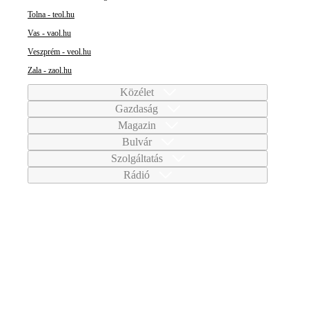
Tolna - teol.hu
Vas - vaol.hu
Veszprém - veol.hu
Zala - zaol.hu
Közélet
Gazdaság
Magazin
Bulvár
Szolgáltatás
Rádió