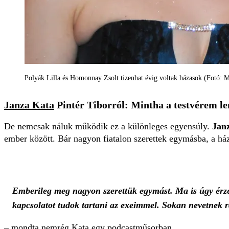
Polyák Lilla és Homonnay Zsolt tizenhat évig voltak házasok (Fotó: 
Janza Kata
Pintér Tiborról: Mintha a testvérem l
De nemcsak náluk működik ez a különleges egyensúly.
Janz
ember között. Bár nagyon fiatalon szerettek egymásba, a há
Emberileg meg nagyon szerettük egymást. Ma is úgy érze
kapcsolatot tudok tartani az exeimmel. Sokan nevetnek 
– mondta nemrég Kata egy podcastműsorban.