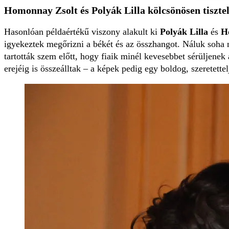
Homonnay Zsolt és Polyák Lilla kölcsönösen tiszte
Hasonlóan példaértékű viszony alakult ki
Polyák Lilla
és
H
igyekeztek megőrizni a békét és az összhangot. Náluk soha 
tartották szem előtt, hogy fiaik minél kevesebbet sérüljenek
erejéig is összeálltak – a képek pedig egy boldog, szeretette