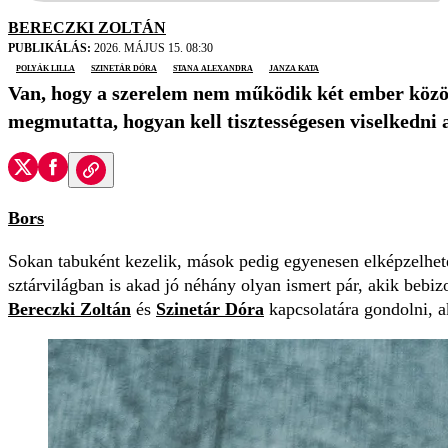
BERECZKI ZOLTÁN
PUBLIKÁLÁS:
2026. MÁJUS 15. 08:30
polyák lilla
Szinetár Dóra
Stana Alexandra
Janza Kata
Van, hogy a szerelem nem működik két ember között,
megmutatta, hogyan kell tisztességesen viselkedni 
Bors
Sokan tabuként kezelik, mások pedig egyenesen elképzelhete
sztárvilágban is akad jó néhány olyan ismert pár, akik bebizo
Bereczki Zoltán
és
Szinetár Dóra
kapcsolatára gondolni, a