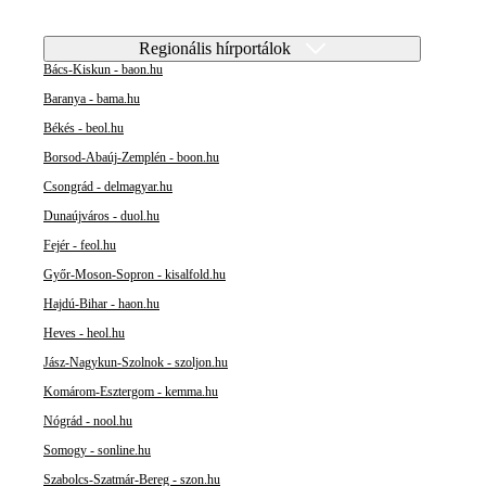
Regionális hírportálok
Bács-Kiskun - baon.hu
Baranya - bama.hu
Békés - beol.hu
Borsod-Abaúj-Zemplén - boon.hu
Csongrád - delmagyar.hu
Dunaújváros - duol.hu
Fejér - feol.hu
Győr-Moson-Sopron - kisalfold.hu
Hajdú-Bihar - haon.hu
Heves - heol.hu
Jász-Nagykun-Szolnok - szoljon.hu
Komárom-Esztergom - kemma.hu
Nógrád - nool.hu
Somogy - sonline.hu
Szabolcs-Szatmár-Bereg - szon.hu