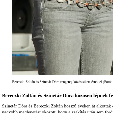
Bereczki Zoltán és Szinetár Dóra rengeteg közös sikert értek el (Fotó
Bereczki Zoltán és Szinetár Dóra közösen lépnek fe
Szinetár Dóra és Bereczki Zoltán hosszú éveken át alkottak
nagyobb meglepetést okozott, hogy a szakítás után sem fordí