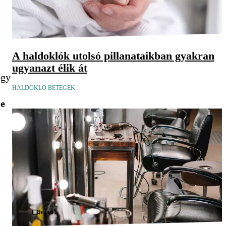
A haldoklók utolsó pillanataikban gyakran
ugyanazt élik át
ogy
HALDOKLÓ BETEGEK
je
Videó