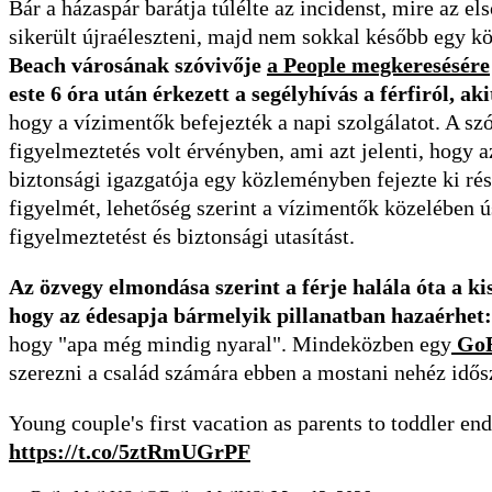
Bár a házaspár barátja túlélte az incidenst, mire az 
sikerült újraéleszteni, majd nem sokkal később egy kö
Beach városának szóvivője
a People megkeresésére
este 6 óra után érkezett a segélyhívás a férfiról, a
hogy a vízimentők befejezték a napi szolgálatot. A sz
figyelmeztetés volt érvényben, ami azt jelenti, hogy 
biztonsági igazgatója egy közleményben fejezte ki részv
figyelmét, lehetőség szerint a vízimentők közelében ús
figyelmeztetést és biztonsági utasítást.
Az özvegy elmondása szerint a férje halála óta a k
hogy az édesapja bármelyik pillanatban hazaérhet:
hogy "apa még mindig nyaral". Mindeközben egy
GoF
szerezni a család számára ebben a mostani nehéz idősza
Young couple's first vacation as parents to toddler en
https://t.co/5ztRmUGrPF