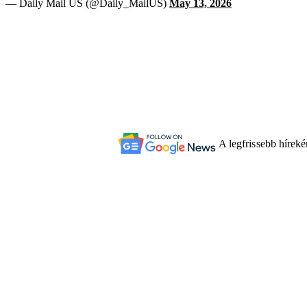
— Daily Mail US (@Daily_MailUS)
May 13, 2026
A legfrissebb hírek