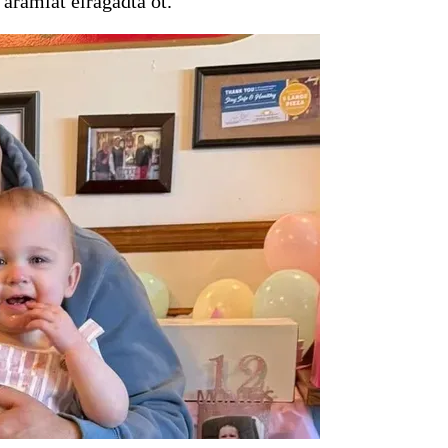
 áramlat elragadta őt.