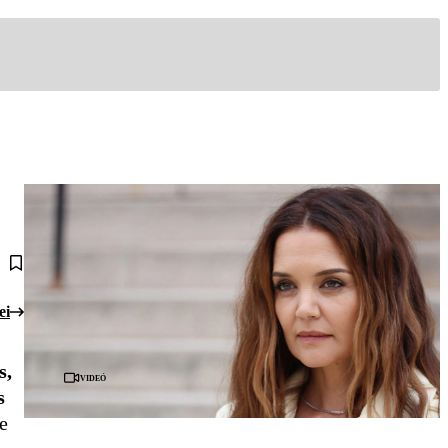
ei
s,
Videó
s
e