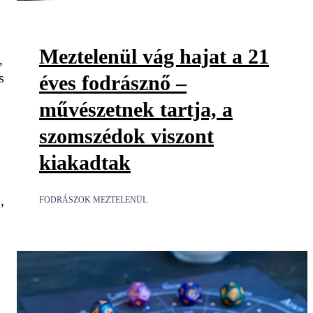
Meztelenül vág hajat a 21
,
s
éves fodrásznő –
művészetnek tartja, a
szomszédok viszont
kiakadtak
,
FODRÁSZOK MEZTELENÜL