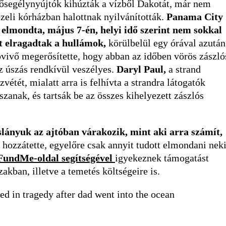
elsősegélynyújtók kihúzták a vízből Dakotát, már nem
zeli kórházban halottnak nyilvánították.
Panama City
elmondta, május 7-én, helyi idő szerint nem sokkal
kit elragadtak a hullámok,
körülbelül egy órával azután
óvivő megerősítette, hogy abban az időben vörös zászló
az úszás rendkívül veszélyes.
Daryl Paul,
a strand
étét, mialatt arra is felhívta a strandra látogatók
zanak, és tartsák be az összes kihelyezett zászlós
islányuk az ajtóban várakozik, mint aki arra számít,
hozzátette, egyelőre csak annyit tudott elmondani neki
undMe-oldal segítségével
igyekeznek támogatást
kban, illetve a temetés költségeire is.
ded in tragedy after dad went into the ocean