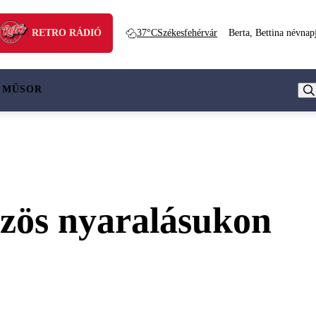
RETRO RÁDIÓ
37°C
Székesfehérvár
Berta, Bettina névnap
 MŰSOR
közös nyaralásukon