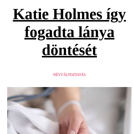
Katie Holmes így
fogadta lánya
döntését
NÉVVÁLTOZTATÁS