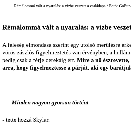
Rémálommá vált a nyaralás: a vízbe veszett a családapa / Fotó: GoF
Rémálommá vált a nyaralás: a vízbe veszet
A feleség elmondása szerint egy utolsó merülésre érke
vörös zászlós figyelmeztetés van érvényben, a hullám
pedig csak a férje derekáig ért.
Mire a nő észrevette
arra, hogy figyelmeztesse a párját, aki egy barátju
Minden nagyon gyorsan történt
- tette hozzá Skylar.