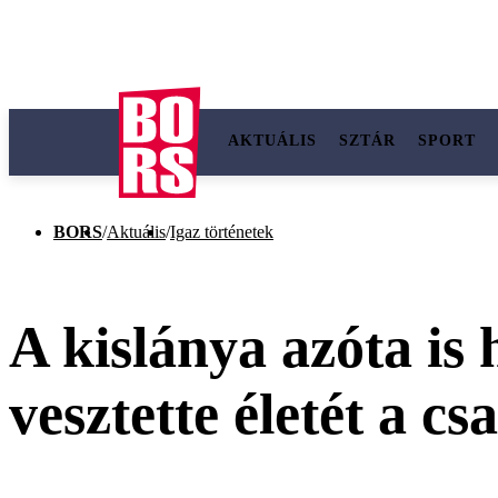
AKTUÁLIS
SZTÁR
SPORT
BORS
/
Aktuális
/
Igaz történetek
A kislánya azóta is
vesztette életét a c