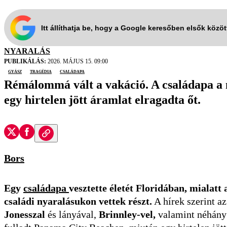
Itt állíthatja be, hogy a Google keresőben elsők közö
NYARALÁS
PUBLIKÁLÁS:
2026. MÁJUS 15. 09:00
gyász
tragédia
családapa
Rémálommá vált a vakáció. A családapa a n
egy hirtelen jött áramlat elragadta őt.
Bors
Egy
családapa
vesztette életét Floridában, mialatt 
családi nyaralásukon vettek részt.
A hírek szerint az
Jonesszal
és lányával,
Brinnley-vel,
valamint néhány 