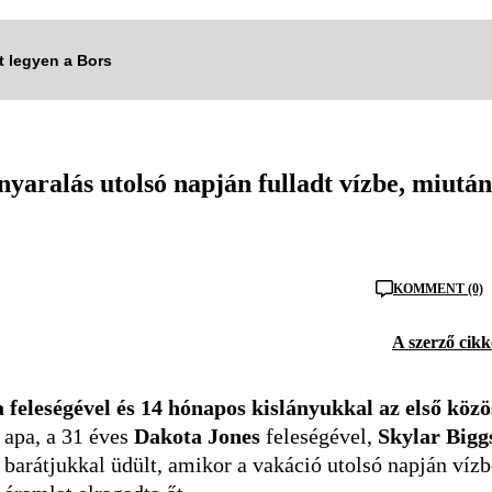
tt legyen a Bors
yaralás utolsó napján fulladt vízbe, miután
KOMMENT (0)
A szerző cikk
a feleségével és 14 hónapos kislányukkal az első közö
 apa, a 31 éves
Dakota Jones
feleségével,
Skylar Bigg
barátjukkal üdült, amikor a vakáció utolsó napján vízb