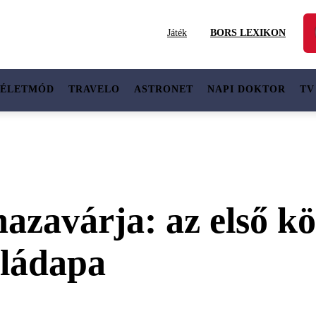
Játék
BORS LEXIKON
ÉLETMÓD
TRAVELO
ASTRONET
NAPI DOKTOR
TV
 hazavárja: az első 
saládapa