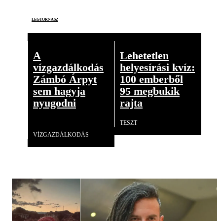
légtornász
A
Lehetetlen
vízgazdálkodás
helyesírási kvíz:
Zámbó Árpyt
100 emberből
sem hagyja
95 megbukik
nyugodni
rajta
TESZT
Videó
VÍZGAZDÁLKODÁS