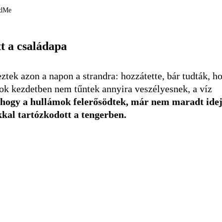
undMe
t a családapa
ztek azon a napon a strandra: hozzátette, bár tudták, h
ok kezdetben nem tűntek annyira veszélyesnek, a víz
, hogy a hullámok felerősödtek, már nem maradt ide
kkal tartózkodott a tengerben.