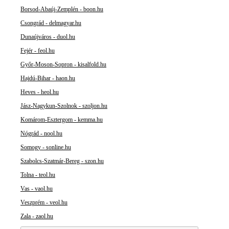
Borsod-Abaúj-Zemplén - boon.hu
Csongrád - delmagyar.hu
Dunaújváros - duol.hu
Fejér - feol.hu
Győr-Moson-Sopron - kisalfold.hu
Hajdú-Bihar - haon.hu
Heves - heol.hu
Jász-Nagykun-Szolnok - szoljon.hu
Komárom-Esztergom - kemma.hu
Nógrád - nool.hu
Somogy - sonline.hu
Szabolcs-Szatmár-Bereg - szon.hu
Tolna - teol.hu
Vas - vaol.hu
Veszprém - veol.hu
Zala - zaol.hu