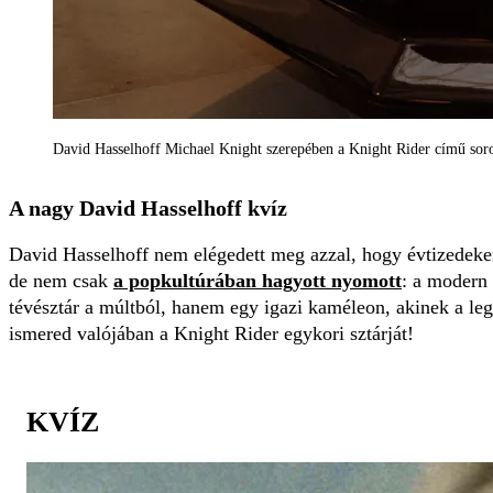
David Hasselhoff Michael Knight szerepében a Knight Rider című soro
A nagy David Hasselhoff kvíz
David Hasselhoff nem elégedett meg azzal, hogy évtizedeken
de nem csak
a popkultúrában hagyott nyomott
: a modern
tévésztár a múltból, hanem egy igazi kaméleon, akinek a leg
ismered valójában a Knight Rider egykori sztárját!
KVÍZ