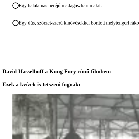
Egy hatalamas heréjű madagaszkári makit.
Egy dús, szőrzet-szerű kinövésekkel borított mélytengeri ráko
David Hasselhoff a Kung Fury című filmben:
Ezek a kvízek is tetszeni fognak: