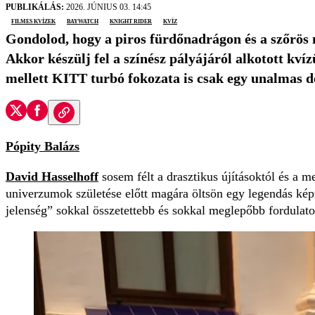
PUBLIKÁLÁS:
2026. JÚNIUS 03. 14:45
filmes kvízek
Baywatch
Knight Rider
kvíz
Gondolod, hogy a piros fürdőnadrágon és a szőrös m
Akkor készülj fel a színész pályájáról alkotott kví
mellett KITT turbó fokozata is csak egy unalmas d
Pópity Balázs
David Hasselhoff
sosem félt a drasztikus újításoktól és a 
univerzumok születése előtt magára öltsön egy legendás ké
jelenség” sokkal összetettebb és sokkal meglepőbb fordulatok