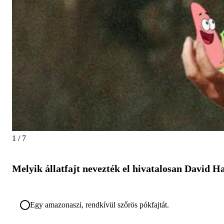
1 / 7
Melyik állatfajt nevezték el hivatalosan David H
Egy amazonaszi, rendkívül szőrös pókfajtát.