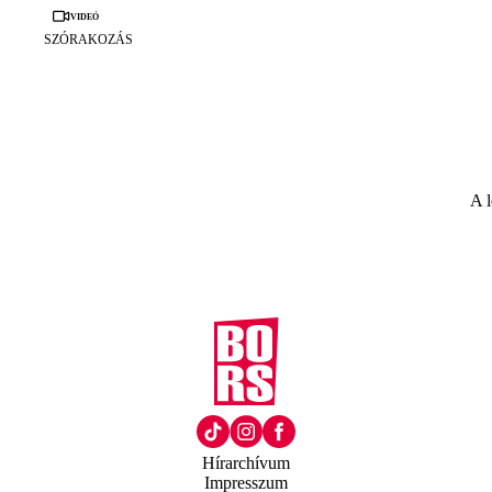
Videó
SZÓRAKOZÁS
A l
Hírarchívum
Impresszum