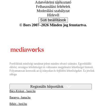
Adatvédelmi tájékoztató
Felhasználási feltételek
Moderálási szabályzat
Hírlevél
Süti beállítások
© Bors 2007–2026 Minden jog fenntartva.
Portfóliónk minőségi tartalmat jelent minden olvasó számára. Egyedülálló
elérést, országos lefedettséget és változatos megjelenési lehetőséget biztosít.
Folyamatosan keressük az új irányokat és fejlődési lehetőségeket. Ez jövőnk
záloga.
Regionális hírportálok
Bács-Kiskun - baon.hu
Baranya - bama.hu
Békés - beol.hu