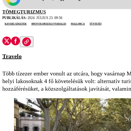
TÖMEGTURIZMUS
PUBLIKÁLÁS:
2024. JÚLIUS 23. 09:56
Kanári-szigetek
spanyolországi nyaralás
Mallorca
tüntetés
Travelo
Több tízezer ember vonult az utcára, hogy vasárnap M
helyi lakosoknak 4 fő követelésük volt: alternatív turi
hozzáférésüket, a közszolgáltatások javítását, valamin