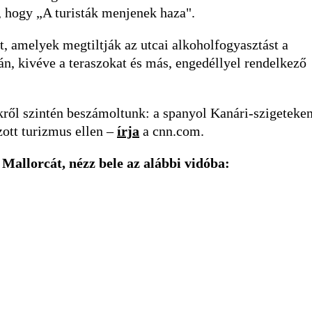
, hogy „A turisták menjenek haza".
, amelyek megtiltják az utcai alkoholfogyasztást a
án, kivéve a teraszokat és más, engedéllyel rendelkező
ről szintén beszámoltunk: a spanyol Kanári-szigeteke
lzott turizmus ellen –
írja
a cnn.com.
 Mallorcát, nézz bele az alábbi vidóba: