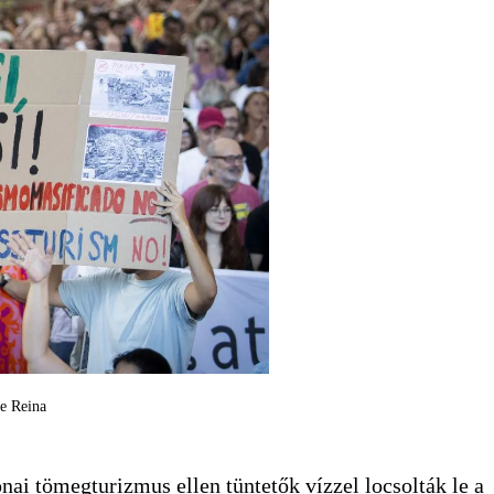
me Reina
onai tömegturizmus ellen tüntetők vízzel locsolták le a