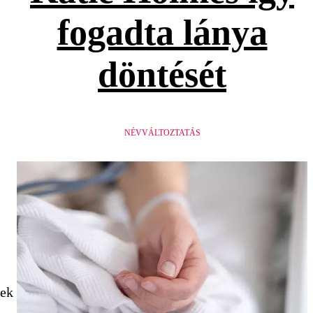
fogadta lánya
döntését
NÉVVÁLTOZTATÁS
tek