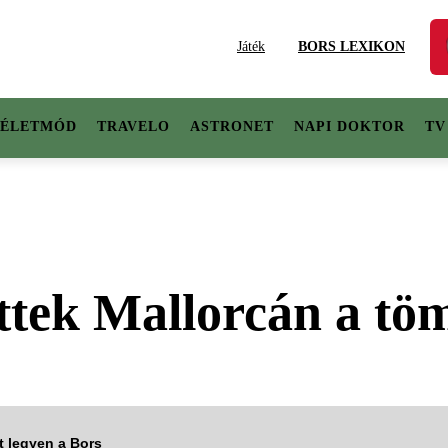
Játék
BORS LEXIKON
ÉLETMÓD
TRAVELO
ASTRONET
NAPI DOKTOR
TV
ttek Mallorcán a tö
tt legyen a Bors