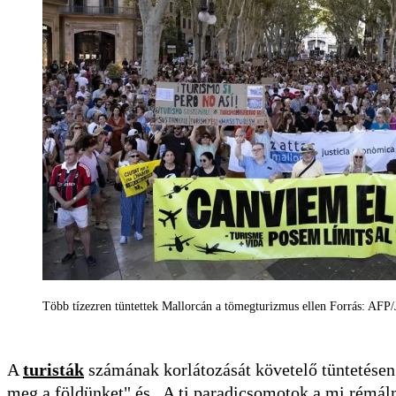
Több tízezren tüntettek Mallorcán a tömegturizmus ellen Forrás: AFP
A
turisták
számának korlátozását követelő tüntetésen a
meg a földünket" és „A ti paradicsomotok a mi rémál