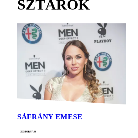
SZTÁROK
SÁFRÁNY EMESE
légtornász