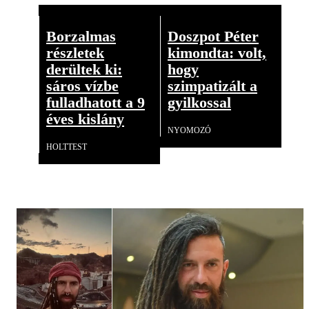
Borzalmas
Doszpot Péter
részletek
kimondta: volt,
derültek ki:
hogy
sáros vízbe
szimpatizált a
fulladhatott a 9
gyilkossal
éves kislány
NYOMOZÓ
HOLTTEST