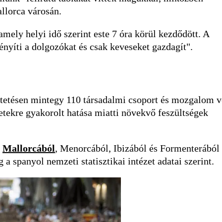
llorca városán.
amely helyi idő szerint este 7 óra körül kezdődött. A
gényíti a dolgozókat és csak keveseket gazdagít".
ntetésen mintegy 110 társadalmi csoport és mozgalom v
letekre gyakorolt hatása miatti növekvő feszültségek
,
Mallorcából
, Menorcából, Ibizából és Formenterából
 a spanyol nemzeti statisztikai intézet adatai szerint.