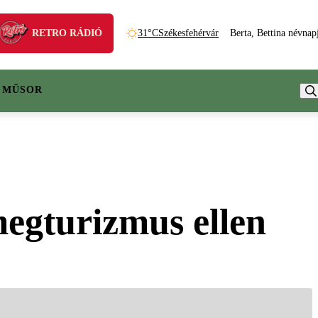
RETRO RÁDIÓ
31°C
Székesfehérvár
Berta, Bettina névnap
 MŰSOR
megturizmus ellen