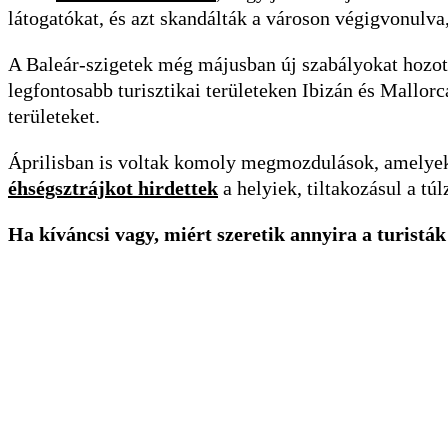
látogatókat, és azt skandálták a városon végigvonulva
A Baleár-szigetek még májusban új szabályokat hozott
legfontosabb turisztikai területeken Ibizán és Mallorc
területeket.
Áprilisban is voltak komoly megmozdulások, amelyek
éhségsztrájkot hirdettek
a helyiek, tiltakozásul a tú
Ha kíváncsi vagy, miért szeretik annyira a turisták