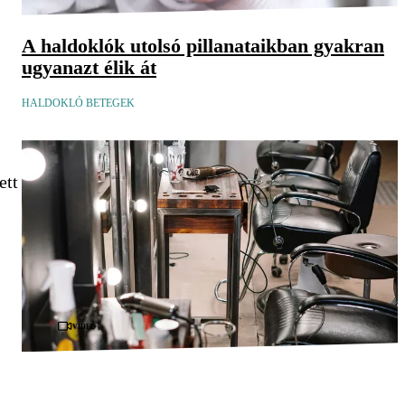
A haldoklók utolsó pillanataikban gyakran
ugyanazt élik át
HALDOKLÓ BETEGEK
ett
Videó