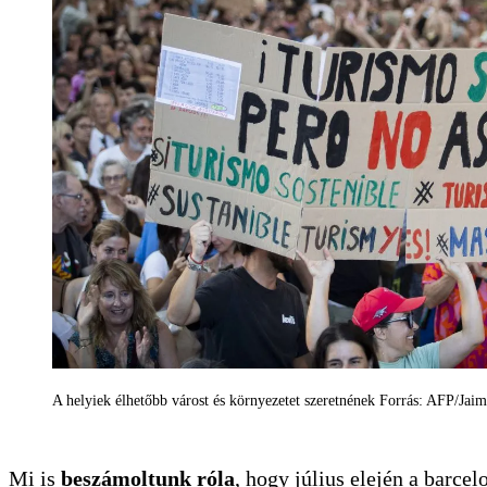
A helyiek élhetőbb várost és környezetet szeretnének Forrás: AFP/Jai
Mi is
beszámoltunk róla
, hogy július elején a barcel