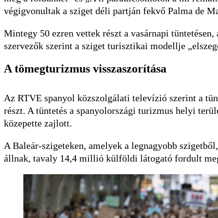
végigvonultak a sziget déli partján fekvő Palma de Ma
Mintegy 50 ezren vettek részt a vasárnapi tüntetésen, 
szervezők szerint a sziget turisztikai modellje „elsze
A tömegturizmus visszaszorítása
Az RTVE spanyol közszolgálati televízió szerint a tü
részt. A tüntetés a spanyolországi turizmus helyi terü
közepette zajlott.
A Baleár-szigeteken, amelyek a legnagyobb szigetből
állnak, tavaly 14,4 millió külföldi látogató fordult meg