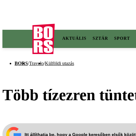
AKTUÁLIS
SZTÁR
SPORT
BORS
/
Travelo
/
Külföldi utazás
Több tízezren tünte
Itt állíthatja be, hogy a Google keresőben elsők közö