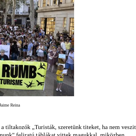
/Jaime Reina
 tiltakozók „Turisták, szeretünk titeket, ha nem veszi
munk" feliratú táblákat vittek magukkal, miközben