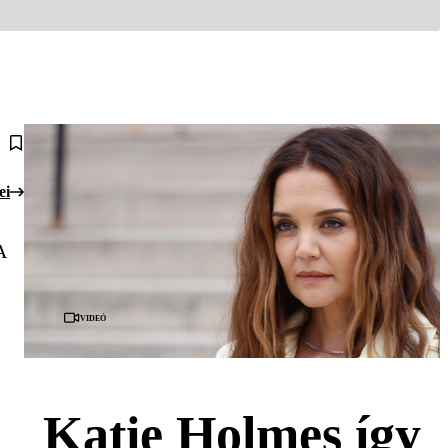
ei
A
Videó
Katie Holmes így