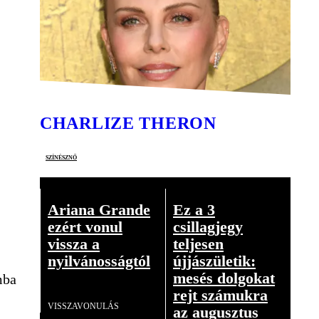
CHARLIZE THERON
színésznő
Ariana Grande
Ez a 3
ezért vonul
csillagjegy
vissza a
teljesen
nyilvánosságtól
újjászületik:
mesés dolgokat
mba
Videó
rejt számukra
VISSZAVONULÁS
az augusztus