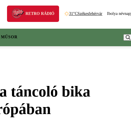
RETRO RÁDIÓ
31°C
Székesfehérvár
Ibolya névnap
 MŰSOR
a táncoló bika
urópában