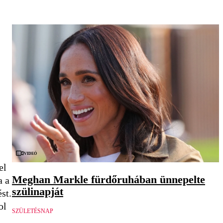
Videó
el
Meghan Markle fürdőruhában ünnepelte
a a
szülinapját
st.
ol
SZÜLETÉSNAP