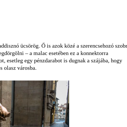
ddisznó ücsörög. Ő is azok közé a szerencsehozó szob
egdörgölni – a malac esetében ez a konnektorra
t, esetleg egy pénzdarabot is dugnak a szájába, hogy
s olasz városba.