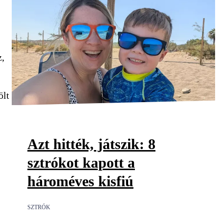
z,
ölt
Azt hitték, játszik: 8
sztrókot kapott a
hároméves kisfiú
SZTRÓK