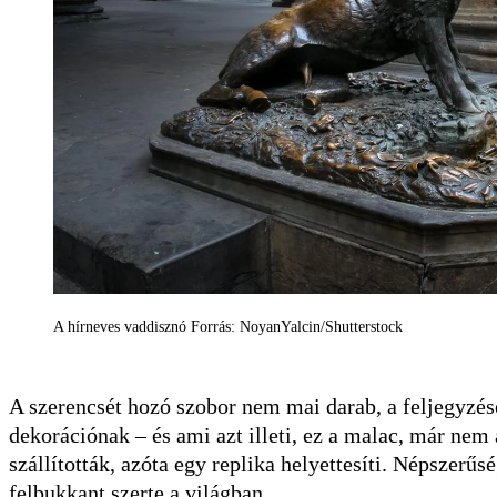
A hírneves vaddisznó Forrás: NoyanYalcin/Shutterstock
A szerencsét hozó szobor nem mai darab, a feljegyzése
dekorációnak – és ami azt illeti, ez a malac, már ne
szállították, azóta egy replika helyettesíti. Népszerű
felbukkant szerte a világban.