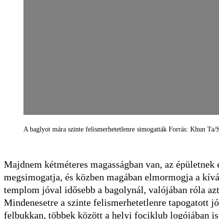
A baglyot mára szinte felismerhetetlenre simogatták Forrás: Khun Ta/
Majdnem kétméteres magasságban van, az épületnek egy
megsimogatja, és közben magában elmormogja a kíváns
templom jóval idősebb a bagolynál, valójában róla azt 
Mindenesetre a szinte felismerhetetlenre tapogatott j
felbukkan, többek között a helyi fociklub logójában is