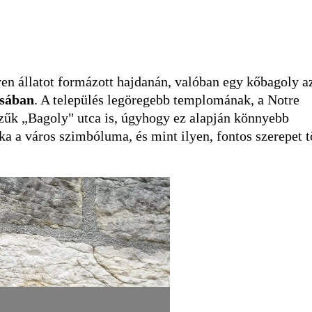
 állatot formázott hajdanán, valóban egy kőbagoly a
sában
. A település legöregebb templomának, a Notre
szűk „Bagoly" utca is, úgyhogy ez alapján könnyebb
ka a város szimbóluma, és mint ilyen, fontos szerepet t