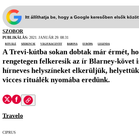
Itt állíthatja be, hogy a Google keresőben elsők közö
SZOBOR
PUBLIKÁLÁS:
2021. JANUÁR 29. 08:31
rituálé
szerencse
vágjukacentit
babona
Európa
legenda
A Trevi-kútba sokan dobtak már érmét, hog
rengetegen felkeresik az ír Blarney-követ 
hírneves helyszíneket elkerüljük, helyettü
vicces rituálék nyomába eredünk.
Travelo
CIPRUS