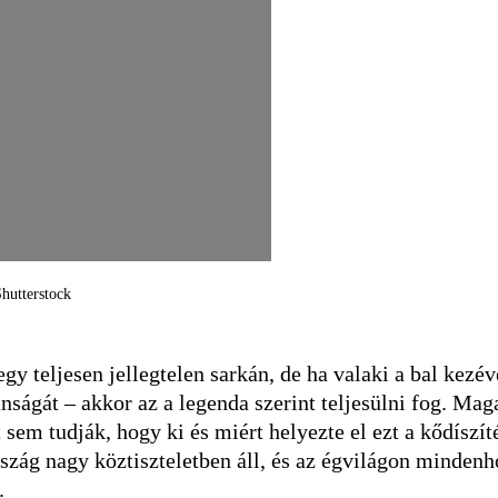
Shutterstock
 teljesen jellegtelen sarkán, de ha valaki a bal kezév
ágát – akkor az a legenda szerint teljesülni fog. Mag
sem tudják, hogy ki és miért helyezte el ezt a kődíszíté
ószág nagy köztiszteletben áll, és az égvilágon mindenh
.