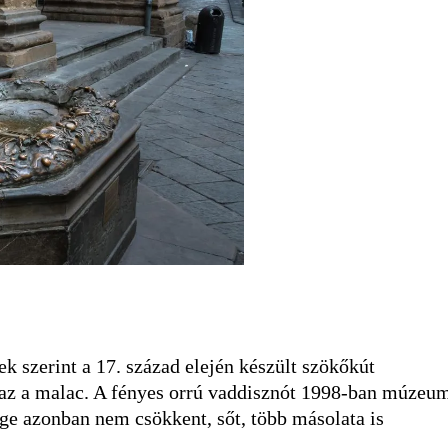
k szerint a 17. század elején készült szökőkút
m az a malac. A fényes orrú vaddisznót 1998-ban múzeu
sége azonban nem csökkent, sőt, több másolata is