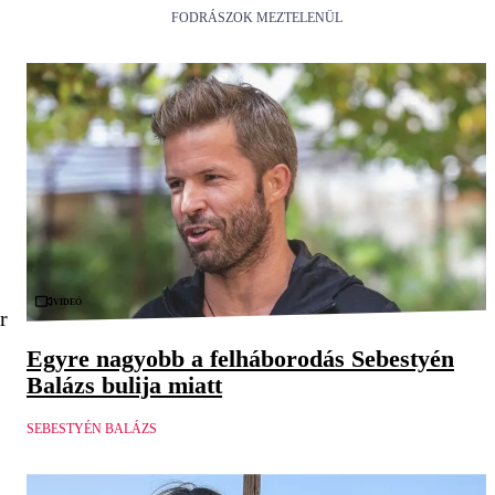
FODRÁSZOK MEZTELENÜL
Videó
r
Egyre nagyobb a felháborodás Sebestyén
Balázs bulija miatt
SEBESTYÉN BALÁZS