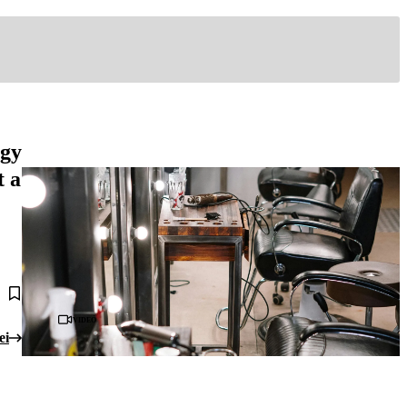
ogy
t a
Videó
ei