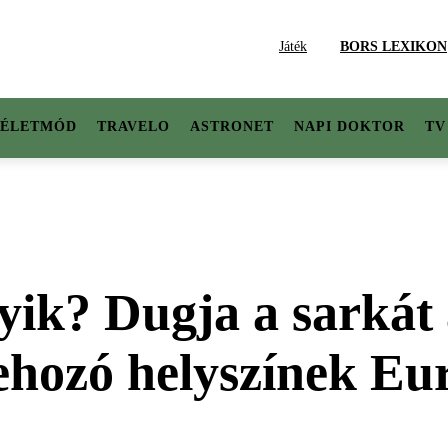
Játék
BORS LEXIKON
ÉLETMÓD
TRAVELO
ASTRONET
NAPI DOKTOR
TV
yik? Dugja a sarkát 
ehozó helyszínek E