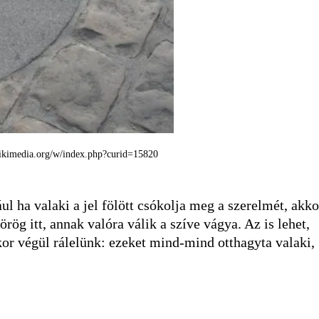
wikimedia.org/w/index.php?curid=15820
ul ha valaki a jel fölött csókolja meg a szerelmét, akko
örög itt, annak valóra válik a szíve vágya. Az is lehet,
kor végül rálelünk: ezeket mind-mind otthagyta valaki,