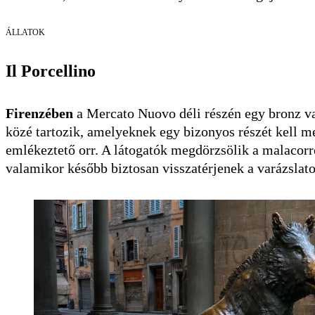
ÁLLATOK
Il Porcellino
Firenzében
a Mercato Nuovo déli részén egy bronz va
közé tartozik, amelyeknek egy bizonyos részét kell m
emlékeztető orr. A látogatók megdörzsölik a malacorro
valamikor később biztosan visszatérjenek a varázslato