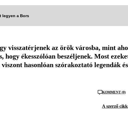
tt legyen a Bors
y visszatérjenek az örök városba, mint ah
is, hogy ékesszólóan beszéljenek. Most ezeke
k viszont hasonlóan szórakoztató legendák és
KOMMENT (0)
A szerző cikk