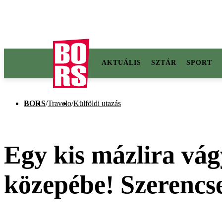
AKTUÁLIS
SZTÁR
SPORT
BORS
/
Travelo
/
Külföldi utazás
Egy kis mázlira vág
közepébe! Szerencs