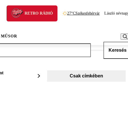
RETRO RÁDIÓ
27°C
Székesfehérvár
László névnap
 MŰSOR
Keresés
nt
Csak címkében