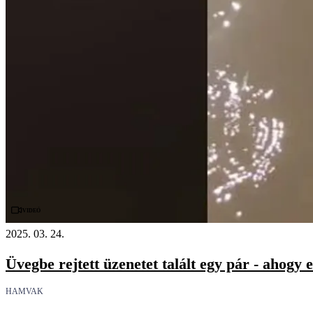
Videó
2025. 03. 24.
Üvegbe rejtett üzenetet talált egy pár - ahogy 
HAMVAK