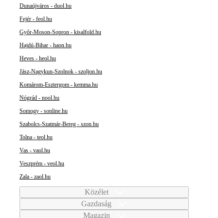
Dunaújváros - duol.hu
Fejér - feol.hu
Győr-Moson-Sopron - kisalfold.hu
Hajdú-Bihar - haon.hu
Heves - heol.hu
Jász-Nagykun-Szolnok - szoljon.hu
Komárom-Esztergom - kemma.hu
Nógrád - nool.hu
Somogy - sonline.hu
Szabolcs-Szatmár-Bereg - szon.hu
Tolna - teol.hu
Vas - vaol.hu
Veszprém - veol.hu
Zala - zaol.hu
Közélet
Gazdaság
Magazin