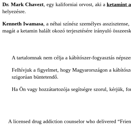
Dr. Mark Chavezt
, egy kaliforniai orvost, aki a
ketamint a
helyezésre.
Kenneth Iwamasa
, a néhai színész személyes asszisztense,
magát a ketamin halált okozó terjesztésére irányuló összees
A tartalomnak nem célja a kábítószer-fogyasztás népszer
Felhívjuk a figyelmet, hogy Magyarországon a kábítósze
szigorúan büntetendő.
Ha Ön vagy hozzátartozója segítségre szorul, kérjük, fo
A licensed drug addiction counselor who delivered “Frien