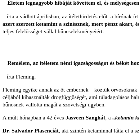
Életem legnagyobb hibáját követtem el, és mélységese
– írta a vádlott áprilisban, az ítélethirdetés előtt a bírónak ír
azért szerzett ketamint a színésznek, mert pénzt akart, és
teljes felelősséget vállal bűncselekményeiért.
Remélem, az ítéletem némi igazságosságot és békét hoz
– írta Fleming.
Fleming egyike annak az öt embernek – köztük orvosoknak és 
céljából kihasználták drogfüggőségét, ami túladagolásos hal
bűnösnek vallotta magát a szövetségi ügyben.
A múlt hónapban a 42 éves
Jasveen Sanghát
, a
„ketamin k
Dr. Salvador Plasenciát
, aki szintén ketaminnal látta el a 