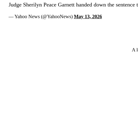
Judge Sherilyn Peace Garnett handed down the sentence t
— Yahoo News (@YahooNews)
May 13, 2026
A l