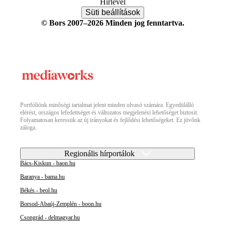
Hírlevél
Süti beállítások
© Bors 2007–2026 Minden jog fenntartva.
Portfóliónk minőségi tartalmat jelent minden olvasó számára. Egyedülálló
elérést, országos lefedettséget és változatos megjelenési lehetőséget biztosít.
Folyamatosan keressük az új irányokat és fejlődési lehetőségeket. Ez jövőnk
záloga.
Regionális hírportálok
Bács-Kiskun - baon.hu
Baranya - bama.hu
Békés - beol.hu
Borsod-Abaúj-Zemplén - boon.hu
Csongrád - delmagyar.hu