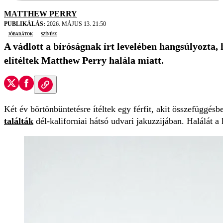
MATTHEW PERRY
PUBLIKÁLÁS:
2026. MÁJUS 13. 21:50
jóbarátok
színész
A vádlott a bíróságnak írt levelében hangsúlyozta, h
elítéltek Matthew Perry halála miatt.
Két év börtönbüntetésre ítéltek egy férfit, akit összefüggés
találták
dél-kaliforniai hátsó udvari jakuzzijában. Halálát a