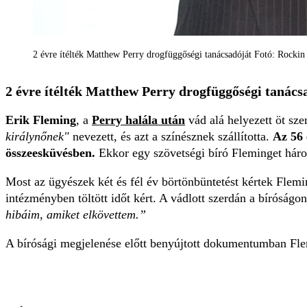
2 évre ítélték Matthew Perry drogfüggőségi tanácsadóját Fotó: Rockin
2 évre ítélték Matthew Perry drogfüggőségi tanács
Erik Fleming
, a
Perry halála után
vád alá helyezett öt sze
királynőnek"
nevezett, és azt a színésznek szállította.
Az 56 
összeesküvésben.
Ekkor egy szövetségi bíró Fleminget három
Most az ügyészek két és fél év börtönbüntetést kértek Flem
intézményben töltött időt kért. A vádlott szerdán a bíróságo
hibáim, amiket elkövettem.”
A bírósági megjelenése előtt benyújtott dokumentumban Flem