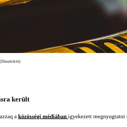
Illusztráció)
ásra került
Razzaq a
közösségi médiában
igyekezett megnyugtatni 