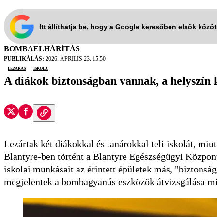
Itt állíthatja be, hogy a Google keresőben elsők közö
BOMBAELHÁRÍTÁS
PUBLIKÁLÁS:
2026. ÁPRILIS 23. 15:50
lezárás
iskola
A diákok biztonságban vannak, a helyszín 
Lezártak két diákokkal és tanárokkal teli iskolát, miu
Blantyre-ben történt a Blantyre Egészségügyi Közpon
iskolai munkásait az érintett épületek más, "biztonság
megjelentek a bombagyanús eszközök átvizsgálása mi