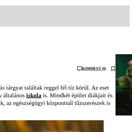
KOMMENT (0)
tárgyat találtak reggel fél tíz körül. Az eset
y általános
iskola
is. Mindkét épület diákjait és
ták, az egészségügyi központnál tűzszerészek is