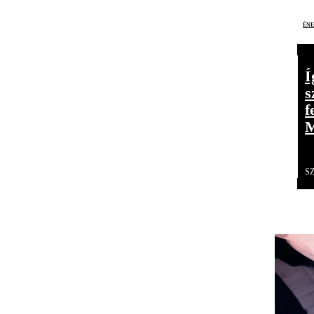
éne
Í
s
f
M
S