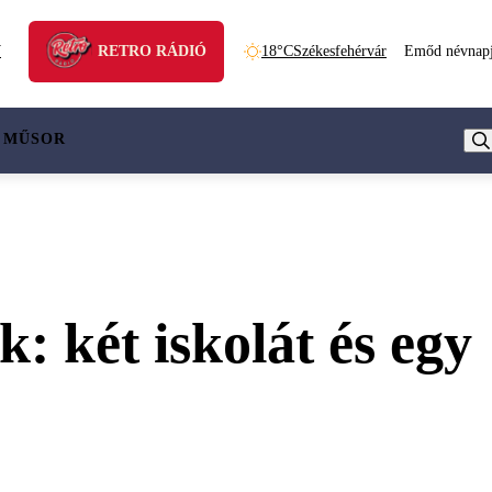
N
RETRO RÁDIÓ
18°C
Székesfehérvár
Emőd névnap
 MŰSOR
: két iskolát és egy