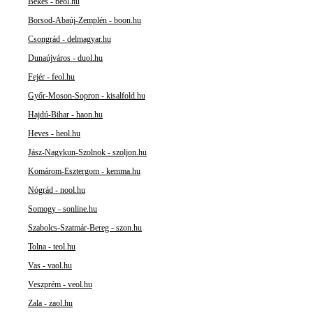
Békés - beol.hu
Borsod-Abaúj-Zemplén - boon.hu
Csongrád - delmagyar.hu
Dunaújváros - duol.hu
Fejér - feol.hu
Győr-Moson-Sopron - kisalfold.hu
Hajdú-Bihar - haon.hu
Heves - heol.hu
Jász-Nagykun-Szolnok - szoljon.hu
Komárom-Esztergom - kemma.hu
Nógrád - nool.hu
Somogy - sonline.hu
Szabolcs-Szatmár-Bereg - szon.hu
Tolna - teol.hu
Vas - vaol.hu
Veszprém - veol.hu
Zala - zaol.hu