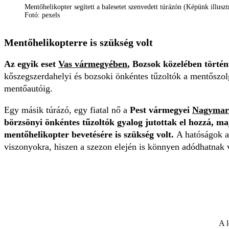
Mentőhelikopter segített a balesetet szenvedett túrázón (Képünk illuszt
Fotó: pexels
Mentőhelikopterre is szükség volt
Az egyik eset
Vas vármegyében
, Bozsok közelében történ
kőszegszerdahelyi és bozsoki önkéntes tűzoltók a mentőszo
mentőautóig.
Egy másik túrázó, egy fiatal nő a
Pest vármegyei
Nagymar
börzsönyi önkéntes tűzoltók gyalog jutottak el hozzá, m
mentőhelikopter bevetésére is szükség volt.
A hatóságok ar
viszonyokra, hiszen a szezon elején is könnyen adódhatnak 
A l