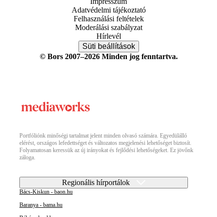
Impresszum
Adatvédelmi tájékoztató
Felhasználási feltételek
Moderálási szabályzat
Hírlevél
Süti beállítások
© Bors 2007–2026 Minden jog fenntartva.
Portfóliónk minőségi tartalmat jelent minden olvasó számára. Egyedülálló
elérést, országos lefedettséget és változatos megjelenési lehetőséget biztosít.
Folyamatosan keressük az új irányokat és fejlődési lehetőségeket. Ez jövőnk
záloga.
Regionális hírportálok
Bács-Kiskun - baon.hu
Baranya - bama.hu