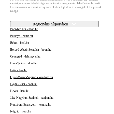
elérést, országos lefedettséget és változatos megjelenési lehetőséget biztosít.
Folyamatosan keressük az új irányokat és fejlődési lehetőségeket. Ez jövőnk
záloga.
Regionális hírportálok
Bács-Kiskun - baon.hu
Baranya - bama.hu
Békés - beol.hu
Borsod-Abaúj-Zemplén - boon.hu
Csongrád - delmagyar.hu
Dunaújváros - duol.hu
Fejér - feol.hu
Győr-Moson-Sopron - kisalfold.hu
Hajdú-Bihar - haon.hu
Heves - heol.hu
Jász-Nagykun-Szolnok - szoljon.hu
Komárom-Esztergom - kemma.hu
Nógrád - nool.hu