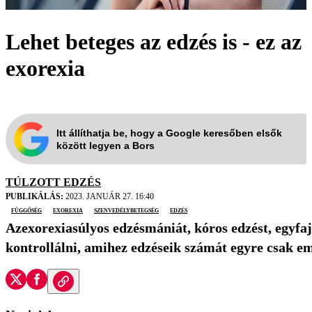
Lehet beteges az edzés is - ez az
exorexia
Itt állíthatja be, hogy a Google keresőben elsők
között legyen a Bors
TÚLZOTT EDZÉS
PUBLIKÁLÁS:
2023. JANUÁR 27. 16:40
függőség
exorexia
szenvedélybetegség
edzés
Azexorexiasúlyos edzésmániát, kóros edzést, egyfajt
kontrollálni, amihez edzéseik számát egyre csak em