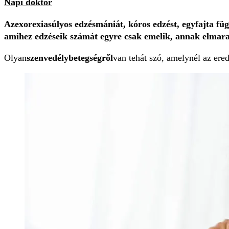
Napi doktor
Azexorexiasúlyos edzésmániát, kóros edzést, egyfajta függ
amihez edzéseik számát egyre csak emelik, annak elmarad
Olyan
szenvedélybetegségről
van tehát szó, amelynél az ere