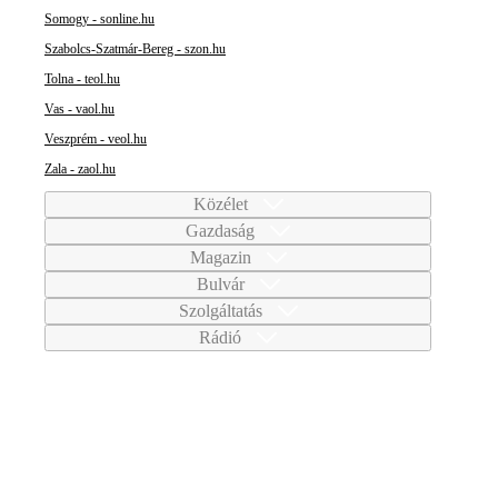
Somogy - sonline.hu
Szabolcs-Szatmár-Bereg - szon.hu
Tolna - teol.hu
Vas - vaol.hu
Veszprém - veol.hu
Zala - zaol.hu
Közélet
Gazdaság
Magazin
Bulvár
Szolgáltatás
Rádió