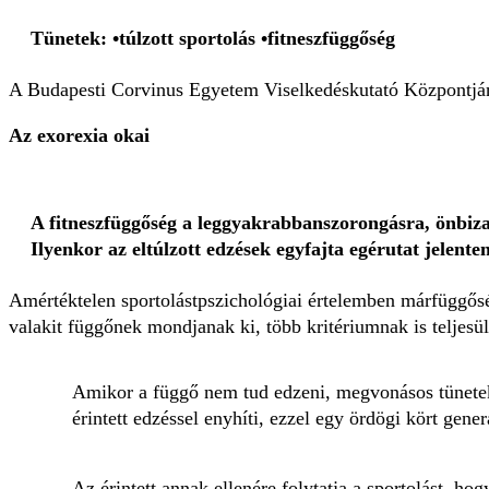
Tünetek:
•
túlzott sportolás
•
fitneszfüggőség
A Budapesti Corvinus Egyetem Viselkedéskutató Központjána
Az exorexia okai
A fitneszfüggőség a leggyakrabbanszorongásra, önbiza
Ilyenkor az eltúlzott edzések egyfajta egérutat jelenten
Amértéktelen sportolástpszichológiai értelemben márfüggősé
valakit függőnek mondjanak ki, több kritériumnak is teljesül
Amikor a függő nem tud edzeni, megvonásos tüneteke
érintett edzéssel enyhíti, ezzel egy ördögi kört gener
Az érintett annak ellenére folytatja a sportolást, ho