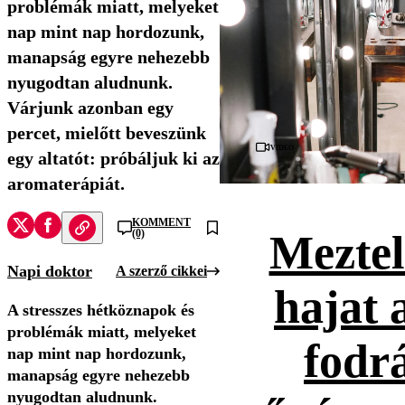
problémák miatt, melyeket
nap mint nap hordozunk,
manapság egyre nehezebb
nyugodtan aludnunk.
Várjunk azonban egy
percet, mielőtt beveszünk
Videó
egy altatót: próbáljuk ki az
aromaterápiát.
KOMMENT
(0)
Meztel
Napi doktor
A szerző cikkei
hajat 
A stresszes hétköznapok és
problémák miatt, melyeket
fodr
nap mint nap hordozunk,
manapság egyre nehezebb
nyugodtan aludnunk.