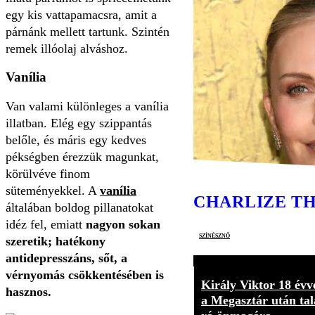
egy kis vattapamacsra, amit a
párnánk mellett tartunk. Szintén
remek illóolaj alváshoz.
Vanília
Van valami különleges a vanília
illatban. Elég egy szippantás
belőle, és máris egy kedves
pékségben érezzük magunkat,
körülvéve finom
süteményekkel. A
vanília
CHARLIZE T
általában boldog pillanatokat
idéz fel, emiatt
nagyon sokan
színésznő
szeretik; hatékony
antidepresszáns, sőt, a
vérnyomás csökkentésében is
Király Viktor 18 évv
hasznos.
a Megasztár után tal