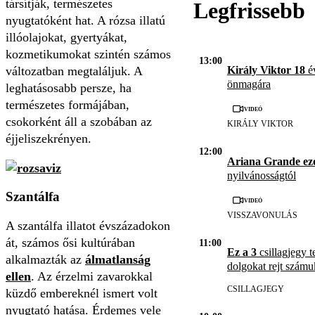
társítják, természetes
Legfrissebb
nyugtatóként hat. A rózsa illatú
illóolajokat, gyertyákat,
kozmetikumokat szintén számos
13:00
változatban megtaláljuk. A
Király Viktor 18
év
önmagára
leghatásosabb persze, ha
természetes formájában,
Videó
csokorként áll a szobában az
KIRÁLY VIKTOR
éjjeliszekrényen.
12:00
Ariana Grande ez
nyilvánosságtól
Szantálfa
Videó
VISSZAVONULÁS
A szantálfa illatot évszázadokon
át, számos ősi kultúrában
11:00
Ez a 3
csillagjegy t
alkalmazták az
álmatlanság
dolgokat rejt számu
ellen
. Az érzelmi zavarokkal
CSILLAGJEGY
küzdő embereknél ismert volt
nyugtató hatása. Érdemes vele