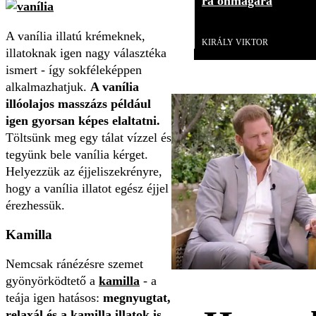
rá önmagára
Videó
A vanília illatú krémeknek,
KIRÁLY VIKTOR
illatoknak igen nagy választéka
ismert - így sokféleképpen
alkalmazhatjuk.
A vanília
illóolajos masszázs például
igen gyorsan képes elaltatni.
Töltsünk meg egy tálat vízzel és
tegyünk bele vanília kérget.
Helyezzük az éjjeliszekrényre,
hogy a vanília illatot egész éjjel
érezhessük.
Kamilla
Nemcsak ránézésre szemet
gyönyörködtető a
kamilla
- a
teája igen hatásos:
megnyugtat,
relaxál és a kamilla illatok is