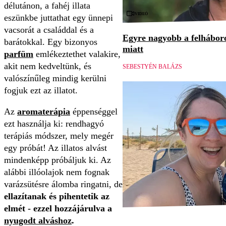
délutánon, a fahéj illata
Videó
eszünkbe juttathat egy ünnepi
vacsorát a családdal és a
Egyre nagyobb a felháboro
barátokkal. Egy bizonyos
miatt
parfüm
emlékeztethet valakire,
akit nem kedveltünk, és
SEBESTYÉN BALÁZS
valószínűleg mindig kerülni
fogjuk ezt az illatot.
Az
aromaterápia
éppenséggel
ezt használja ki: rendhagyó
terápiás módszer, mely megér
egy próbát! Az illatos alvást
mindenképp próbáljuk ki. Az
alábbi illóolajok nem fognak
varázsütésre álomba ringatni, de
ellazítanak és pihentetik az
elmét - ezzel hozzájárulva a
nyugodt alváshoz
.