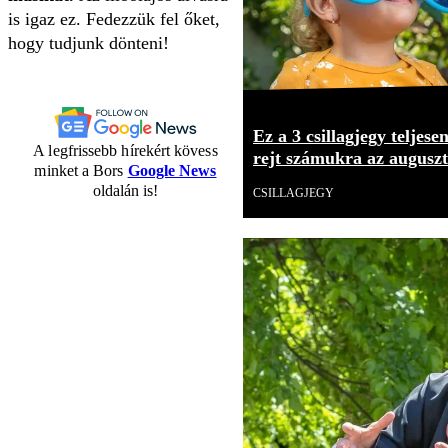
is igaz ez. Fedezzük fel őket,
hogy tudjunk dönteni!
Ez a 3 csillagjegy teljese
A legfrissebb hírekért kövess
rejt számukra az augusz
minket a Bors
Google News
oldalán is!
CSILLAGJEGY