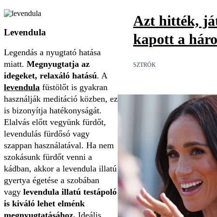
Azt hitték, já
Levendula
kapott a háro
Legendás a nyugtató hatása
miatt.
Megnyugtatja az
SZTRÓK
idegeket, relaxáló hatású
. A
levendula
füstölőt is gyakran
használják meditáció közben, ez
is bizonyítja hatékonyságát.
Elalvás előtt vegyünk fürdőt,
levendulás fürdősó vagy
szappan használatával. Ha nem
szokásunk fürdőt venni a
kádban, akkor a levendula illatú
gyertya égetése a szobában
vagy
levendula illatú testápoló
is kiváló lehet elménk
megnyugtatásához.
Ideális