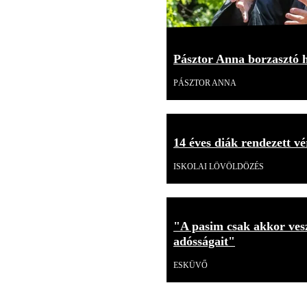
Pásztor Anna borzasztó h
PÁSZTOR ANNA
14 éves diák rendezett vé
ISKOLAI LÖVÖLDÖZÉS
"A pasim csak akkor vesz
adósságait"
ESKÜVŐ