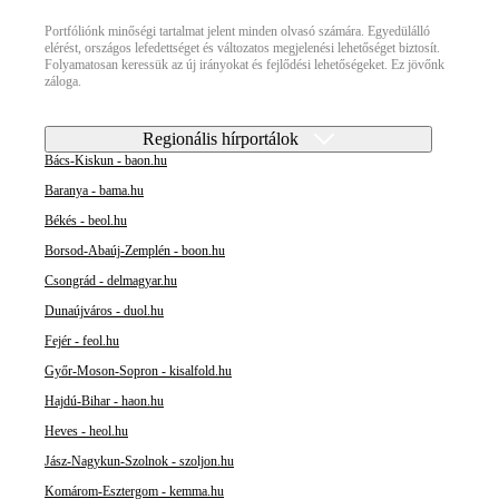
Portfóliónk minőségi tartalmat jelent minden olvasó számára. Egyedülálló
elérést, országos lefedettséget és változatos megjelenési lehetőséget biztosít.
Folyamatosan keressük az új irányokat és fejlődési lehetőségeket. Ez jövőnk
záloga.
Regionális hírportálok
Bács-Kiskun - baon.hu
Baranya - bama.hu
Békés - beol.hu
Borsod-Abaúj-Zemplén - boon.hu
Csongrád - delmagyar.hu
Dunaújváros - duol.hu
Fejér - feol.hu
Győr-Moson-Sopron - kisalfold.hu
Hajdú-Bihar - haon.hu
Heves - heol.hu
Jász-Nagykun-Szolnok - szoljon.hu
Komárom-Esztergom - kemma.hu