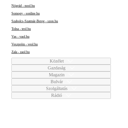
Nógrád - nool.hu
Somogy - sonline.hu
Szabolcs-Szatmár-Bereg - szon.hu
Tolna - teol.hu
Vas - vaol.hu
Veszprém - veol.hu
Zala - zaol.hu
Közélet
Gazdaság
Magazin
Bulvár
Szolgáltatás
Rádió