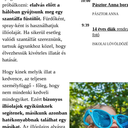
10:00
próbálkozni:
elalvás előtt a
Pásztor Anna borz
hálóban gyújtsunk meg egy
PÁSZTOR ANNA
szantálfa füstölőt.
Fürdőként,
spray-ként is használhatjuk
9:39
14 éves diák
rendez
illóolaját. Ha sikerül esetleg
fotó
valódi szantálfát szereznünk,
ISKOLAI LÖVÖLDÖZÉ
tartsuk ágyunkhoz közel, hogy
élvezhessük kivételes illatát és
hatását.
Hogy kinek melyik illat a
kedvence, az teljesen
személyfüggő - főleg, hogy
nem mindenki kedveli
mindegyiket. Ezért
bizonyos
illóolajok egyikünknek
segítenek, másikunk azonban
hatékonyabbnak találhat egy
másikat.
Az illóolajos alvásra