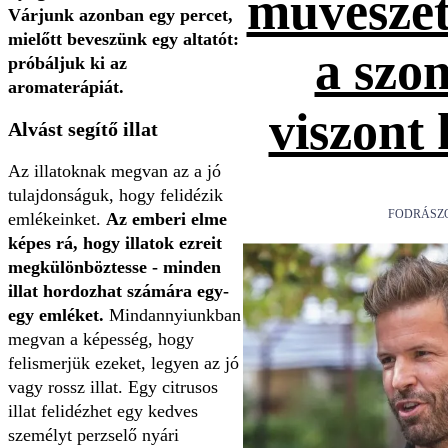
művészet
Várjunk azonban egy percet,
mielőtt beveszünk egy altatót:
a szo
próbáljuk ki az
aromaterápiát.
viszont
Alvást segítő illat
Az illatoknak megvan az a jó
tulajdonságuk, hogy felidézik
FODRÁSZ
emlékeinket.
Az emberi elme
képes rá, hogy illatok ezreit
megkülönböztesse - minden
illat hordozhat számára egy-
egy emléket.
Mindannyiunkban
megvan a képesség, hogy
felismerjük ezeket, legyen az jó
vagy rossz illat. Egy citrusos
illat felidézhet egy kedves
személyt perzselő nyári