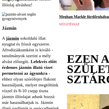
illóolaj alváshoz!
Videó
Meghan Markle fürdőruhában 
SZÜLETÉSNAP
Jázmin
A
jázmin
sokoldalú illat:
nyugtat és frissít egyszerre.
Afrodiziákumként is kiváló -
EZEN 
tanulmányok szerint a mély
alvást elősegíti.
Lefekvés előtt
SZÜLE
érdemes jázmin illatú vizet
permetezni az ágyunkra
-
SZTÁR
ehhez olyan szórófejes flakont
használjunk, melyet megtöltünk
vízzel és 8-10 csepp tiszta
jázmin illóolajat adunk hozzá:
már használhatjuk is. Jázmin
illatú parfümöt is spriccelhetünk