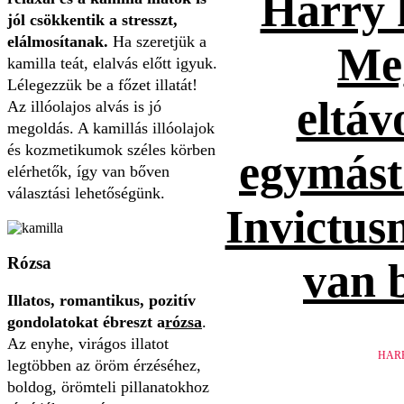
Harry 
jól csökkentik a stresszt,
elálmosítanak.
Ha szeretjük a
Me
kamilla teát, elalvás előtt igyuk.
Lélegezzük be a főzet illatát!
eltáv
Az illóolajos alvás is jó
megoldás. A kamillás illóolajok
és kozmetikumok széles körben
egymást
elérhetők, így van bőven
választási lehetőségünk.
Invictusn
Rózsa
van 
Illatos, romantikus, pozitív
gondolatokat ébreszt a
rózsa
.
Az enyhe, virágos illatot
HAR
legtöbben az öröm érzéséhez,
boldog, örömteli pillanatokhoz