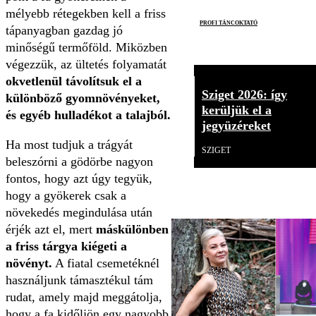
mélyebb rétegekben kell a friss
profi táncoktató
tápanyagban gazdag jó
minőségű termőföld. Miközben
végezzük, az ültetés folyamatát
okvetlenül távolítsuk el a
Sziget 2026: így
különböző gyomnövényeket,
kerüljük el a
és egyéb hulladékot a talajból.
jegyüzéreket
Ha most tudjuk a trágyát
SZIGET
beleszórni a gödörbe nagyon
fontos, hogy azt úgy tegyük,
hogy a gyökerek csak a
növekedés megindulása után
érjék azt el, mert
máskülönben
a friss tárgya kiégeti a
növényt.
A fiatal csemetéknél
használjunk támasztékul tám
rudat, amely majd meggátolja,
hogy a fa kidőljön egy nagyobb