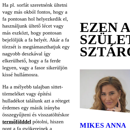
Ha pl. sorfát szeretnénk ültetni
vagy más okból fontos, hogy a
fa pontosan hol helyezkedik el,
EZEN 
használjunk ültető lécet vagy
más eszközt, hogy pontosan
SZÜLE
bejelöljük a fa helyét. Akár a fa
törzsét is megtámaszthatjuk egy
SZTÁR
nagyobb deszkával így
elkerülhető, hogy a fa ferde
legyen, vagy a fasor sikerüljön
kissé hullámosra.
Ha a mélyebb talajban sittet-
törmeléket vagy építési
hulladékot találunk azt a réteget
érdemes egy másik irányba
összegyűjteni és visszatöltéskor
termőfölddel
pótolni, hiszen
MIKES ANNA
pont a fa gyökereinek a