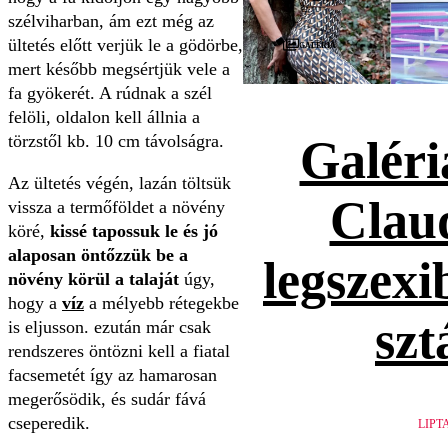
szélviharban, ám ezt még az
ültetés előtt verjük le a gödörbe,
Galéria
mert később megsértjük vele a
fa gyökerét. A rúdnak a szél
felöli, oldalon kell állnia a
törzstől kb. 10 cm távolságra.
Galéri
Az ültetés végén, lazán töltsük
Claud
vissza a termőföldet a növény
köré,
kissé tapossuk le és jó
alaposan öntőzzük be a
legszexi
növény körül a talaját
úgy,
hogy a
víz
a mélyebb rétegekbe
szt
is eljusson. ezután már csak
rendszeres öntözni kell a fiatal
facsemetét így az hamarosan
megerősödik, és sudár fává
cseperedik.
LIPT