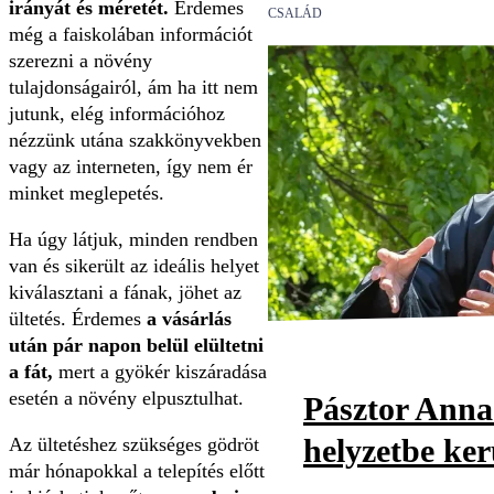
irányát és méretét.
Érdemes
CSALÁD
még a faiskolában információt
szerezni a növény
tulajdonságairól, ám ha itt nem
jutunk, elég információhoz
nézzünk utána szakkönyvekben
vagy az interneten, így nem ér
minket meglepetés.
Ha úgy látjuk, minden rendben
van és sikerült az ideális helyet
kiválasztani a fának, jöhet az
ültetés. Érdemes
a vásárlás
után pár napon belül elültetni
a fát,
mert a gyökér kiszáradása
esetén a növény elpusztulhat.
Pásztor Anna
helyzetbe ker
Az ültetéshez szükséges gödröt
már hónapokkal a telepítés előtt