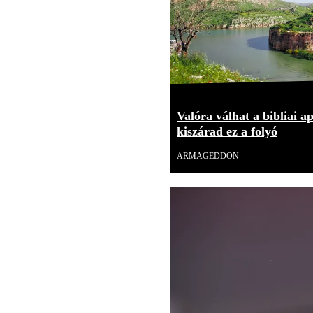
Valóra válhat a bibliai a
kiszárad ez a folyó
ARMAGEDDON