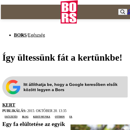
BORS
/
Egészség
Így ültessünk fát a kertünkbe!
Itt állíthatja be, hogy a Google keresőben elsők
között legyen a Bors
KERT
PUBLIKÁLÁS:
2015. OKTÓBER 20. 13:35
faültetés
blog
kerti munka
otthon
fa
Egy fa elültetése az egyik