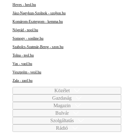
Heves - heol.hu
Jász-Nagykun-Szolnok - szoljon.hu
Komárom-Esztergom - kemma.hu
Nógrád - nool.hu
Somogy - sonline.hu
Szabolcs-Szatmár-Bereg - szon.hu
Tolna - teol.hu
Vas - vaol.hu
Veszprém - veol.hu
Zala - zaol.hu
Közélet
Gazdaság
Magazin
Bulvár
Szolgáltatás
Rádió