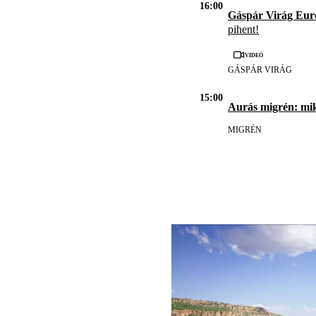
16:00
Gáspár Virág Eur
pihent!
Videó
GÁSPÁR VIRÁG
15:00
Aurás migrén: mi
MIGRÉN