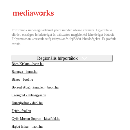
Portfóliónk minőségi tartalmat jelent minden olvasó számára. Egyedülálló
elérést, országos lefedettséget és változatos megjelenési lehetőséget biztosít.
Folyamatosan keressük az új irányokat és fejlődési lehetőségeket. Ez jövőnk
záloga.
Regionális hírportálok
Bács-Kiskun - baon.hu
Baranya - bama.hu
Békés - beol.hu
Borsod-Abaúj-Zemplén - boon.hu
Csongrád - delmagyar.hu
Dunaújváros - duol.hu
Fejér - feol.hu
Győr-Moson-Sopron - kisalfold.hu
Hajdú-Bihar - haon.hu