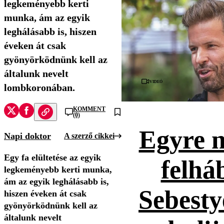
legkeményebb kerti
munka, ám az egyik
leghálásabb is, hiszen
éveken át csak
gyönyörködnünk kell az
általunk nevelt
Videó
lombkoronában.
KOMMENT
(0)
Egyre 
Napi doktor
A szerző cikkei
Egy fa elültetése az egyik
felhá
legkeményebb kerti munka,
ám az egyik leghálásabb is,
Sebesty
hiszen éveken át csak
gyönyörködnünk kell az
általunk nevelt