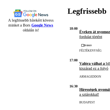
Legfrissebb
A legfrissebb hírekért kövess
minket a Bors
Google News
18:00
oldalán is!
Éveken át nyomoz
fordulat történt
Videó
FÉLTÉKENYSÉG
17:00
Valóra válhat a
bib
kiszárad ez a folyó
ARMAGEDDON
16:30
Hírességek nyomá
a sztárokkal!
BUDAPEST