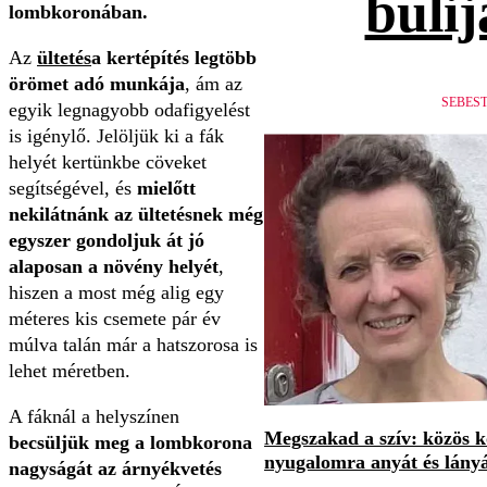
bulij
lombkoronában.
Az
ültetés
a kertépítés legtöbb
örömet adó munkája
, ám az
SEBES
egyik legnagyobb odafigyelést
is igénylő. Jelöljük ki a fák
helyét kertünkbe cöveket
segítségével, és
mielőtt
nekilátnánk az ültetésnek még
egyszer gondoljuk át jó
alaposan a növény helyét
,
hiszen a most még alig egy
méteres kis csemete pár év
múlva talán már a hatszorosa is
lehet méretben.
A fáknál a helyszínen
Megszakad a szív: közös 
becsüljük meg a lombkorona
nyugalomra anyát és lány
nagyságát az árnyékvetés