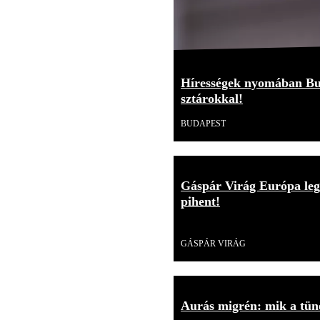
Hírességek nyomában Bu
sztárokkal!
BUDAPEST
Gáspár Virág Európa leg
pihent!
Videó
GÁSPÁR VIRÁG
Aurás migrén: mik a tüne