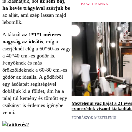
is kiáshatjuk, sőt
az sem baj,
PÁSZTOR ANNA
ha kevés trágyával szórjuk be
az alját, ami szép lassan majd
lebomlik.
A fáknál
az 1*1*1 méteres
nagyság az ideális
, míg a
cserjéknél elég a 60*60-as vagy
a 40*40 cm.-es gödör is.
Fenyőknek és más
örökzöldeknek a 60-80 cm.-es
gödör az ideális. A gödörből
egy ásólapát segítségével
Videó
dobáljuk ki a földet, ám ha a
talaj túl kemény és tömött egy
Meztelenül vág hajat a 21 éves
csákányt is érdemes igénybe
szomszédok viszont kiakadtak
venni.
FODRÁSZOK MEZTELENÜL