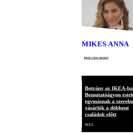
MIKES ANNA
profi táncoktató
Botrány az IKEA-ba
Bemutatóágyon este
egymásnak a szerelm
vásárlók a döbbent
családok előtt
IKEA