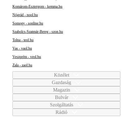
Komárom-Esztergom - kemma.hu
Nógrád - nool.hu
Somogy - sonline.hu
Szabolcs-Szatmár-Bereg - szon.hu
Tolna - teol.hu
Vas - vaol.hu
Veszprém - veol.hu
Zala - zaol.hu
Közélet
Gazdaság
Magazin
Bulvár
Szolgáltatás
Rádió