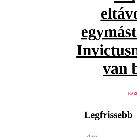
eltáv
egymást
Invictusn
van 
HAR
Legfrissebb
21:00