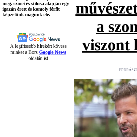
művészet
meg.
színei és stílusa alapján egy
igazán érett és komoly férfit
képzelünk magunk elé.
a szo
viszont
A legfrissebb hírekért kövess
minket a Bors
Google News
oldalán is!
FODRÁSZ