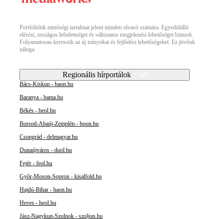
Portfóliónk minőségi tartalmat jelent minden olvasó számára. Egyedülálló
elérést, országos lefedettséget és változatos megjelenési lehetőséget biztosít.
Folyamatosan keressük az új irányokat és fejlődési lehetőségeket. Ez jövőnk
záloga.
Regionális hírportálok
Bács-Kiskun - baon.hu
Baranya - bama.hu
Békés - beol.hu
Borsod-Abaúj-Zemplén - boon.hu
Csongrád - delmagyar.hu
Dunaújváros - duol.hu
Fejér - feol.hu
Győr-Moson-Sopron - kisalfold.hu
Hajdú-Bihar - haon.hu
Heves - heol.hu
Jász-Nagykun-Szolnok - szoljon.hu