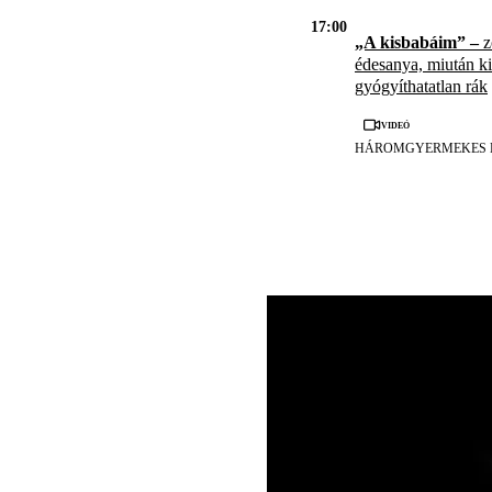
17:00
„A kisbabáim” –
z
édesanya, miután kid
gyógyíthatatlan rák
Videó
HÁROMGYERMEKES 