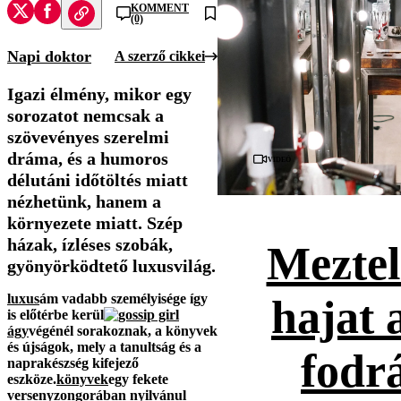
KOMMENT
(0)
Napi doktor
A szerző cikkei
Igazi élmény, mikor egy
sorozatot nemcsak a
szövevényes szerelmi
dráma, és a humoros
Videó
délutáni időtöltés miatt
nézhetünk, hanem a
környezete miatt. Szép
házak, ízléses szobák,
Meztel
gyönyörködtető luxusvilág.
luxus
ám vadabb személyisége így
hajat 
is előtérbe kerül
ágy
végénél sorakoznak, a könyvek
és újságok, mely a tanultság és a
fodr
naprakészség kifejező
eszköze.
könyvek
egy fekete
versenyzongorában nyilvánul