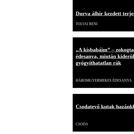
Durva álhír kezdett terje
TOLVAI RENI
„A kisbabáim” – zokogt
édesanya, miután kiderült
gyógyíthatatlan rák
Videó
HÁROMGYERMEKES ÉDESANYA
Csodatevő kutak hazánkb
Videó
CSODA