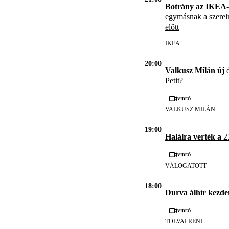
Botrány az IKEA-
egymásnak a szerel
előtt
IKEA
20:00
Valkusz Milán új
d
Petit?
Videó
VALKUSZ MILÁN
19:00
Halálra verték a
27
Videó
VÁLOGATOTT
18:00
Durva álhír kezde
Videó
TOLVAI RENI