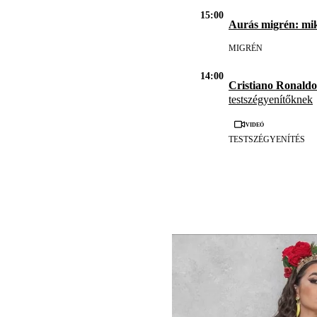
15:00
Aurás migrén: mi
MIGRÉN
14:00
Cristiano Ronald
testszégyenítőknek
Videó
TESTSZÉGYENÍTÉS