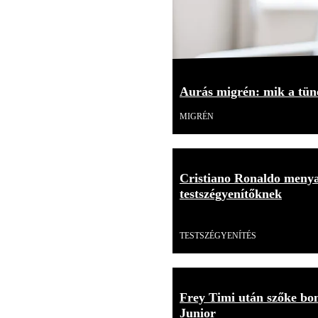
Aurás migrén: mik a tüne
MIGRÉN
Cristiano Ronaldo menya
testszégyenítőknek
Videó
TESTSZÉGYENÍTÉS
Frey Timi után szőke bom
Junior