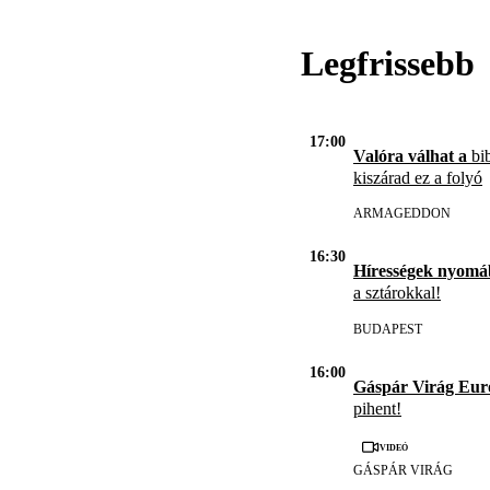
Legfrissebb
17:00
Valóra válhat a
bib
kiszárad ez a folyó
ARMAGEDDON
16:30
Hírességek nyomá
a sztárokkal!
BUDAPEST
16:00
Gáspár Virág Eur
pihent!
Videó
GÁSPÁR VIRÁG