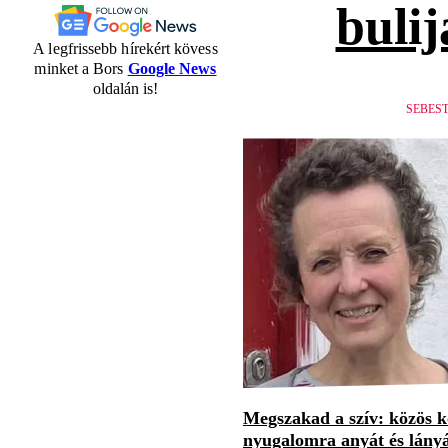
bulij
A legfrissebb hírekért kövess
minket a Bors
Google News
oldalán is!
SEBES
Megszakad a szív: közös 
nyugalomra anyát és lány