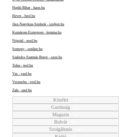
Hajdú-Bihar - haon.hu
Heves - heol.hu
Jász-Nagykun-Szolnok - szoljon.hu
Komárom-Esztergom - kemma.hu
Nógrád - nool.hu
Somogy - sonline.hu
Szabolcs-Szatmár-Bereg - szon.hu
Tolna - teol.hu
Vas - vaol.hu
Veszprém - veol.hu
Zala - zaol.hu
Közélet
Gazdaság
Magazin
Bulvár
Szolgáltatás
Rádió