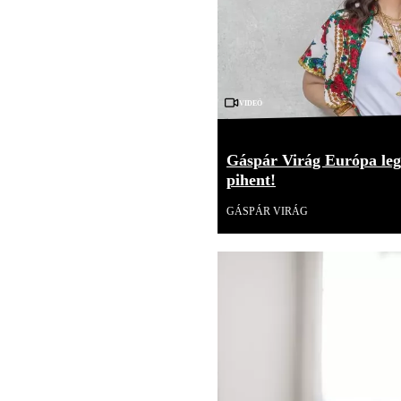
Videó
Gáspár Virág Európa leg
pihent!
GÁSPÁR VIRÁG