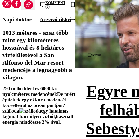
KOMMENT
(0)
Napi doktor
A szerző cikkei
1013 méteres - azaz több
mint egy kilométeres
hosszával és 8 hektáros
vízfelületével a San
Videó
Alfonso del Mar resort
medencéje a legnagyobb a
világon.
Egyre 
250 millió litert és 6000 kis
nyolcméteres medencének
De miért
építettek egy ekkora medencét
felhá
közvetlenül az óceán partján?
szálloda
egy hatalmas
lagúnát
bármilyen vízből,
használt
energia mindössze 2%-ával.
Sebesty