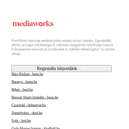
Portfóliónk minőségi tartalmat jelent minden olvasó számára. Egyedülálló
elérést, országos lefedettséget és változatos megjelenési lehetőséget biztosít.
Folyamatosan keressük az új irányokat és fejlődési lehetőségeket. Ez jövőnk
záloga.
Regionális hírportálok
Bács-Kiskun - baon.hu
Baranya - bama.hu
Békés - beol.hu
Borsod-Abaúj-Zemplén - boon.hu
Csongrád - delmagyar.hu
Dunaújváros - duol.hu
Fejér - feol.hu
Győr-Moson-Sopron - kisalfold.hu