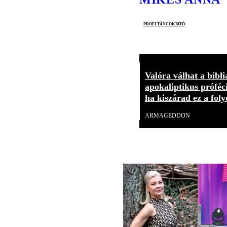
profi táncoktató
Valóra válhat a bibli
apokaliptikus próféc
ha kiszárad ez a foly
ARMAGEDDON