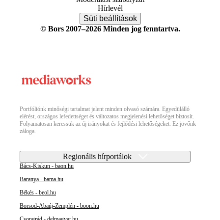
Hírlevél
Süti beállítások
© Bors 2007–2026 Minden jog fenntartva.
Portfóliónk minőségi tartalmat jelent minden olvasó számára. Egyedülálló
elérést, országos lefedettséget és változatos megjelenési lehetőséget biztosít.
Folyamatosan keressük az új irányokat és fejlődési lehetőségeket. Ez jövőnk
záloga.
Regionális hírportálok
Bács-Kiskun - baon.hu
Baranya - bama.hu
Békés - beol.hu
Borsod-Abaúj-Zemplén - boon.hu
Csongrád - delmagyar.hu