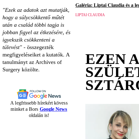
Galéria: Liptai Claudia és a l
"Ezek az adatok azt mutatják,
LIPTAI CLAUDIA
hogy a súlycsökkentő műtét
után a család többi tagja is
jobban figyel az étkezésére, és
igyekszik csökkenteni a
túlevést"
- összegezték
EZEN 
megfigyeléseiket a kutatók. A
tanulmányt az Archives of
SZÜLE
Surgery közölte.
SZTÁR
A legfrissebb hírekért kövess
minket a Bors
Google News
oldalán is!