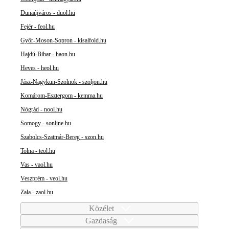
Dunaújváros - duol.hu
Fejér - feol.hu
Győr-Moson-Sopron - kisalfold.hu
Hajdú-Bihar - haon.hu
Heves - heol.hu
Jász-Nagykun-Szolnok - szoljon.hu
Komárom-Esztergom - kemma.hu
Nógrád - nool.hu
Somogy - sonline.hu
Szabolcs-Szatmár-Bereg - szon.hu
Tolna - teol.hu
Vas - vaol.hu
Veszprém - veol.hu
Zala - zaol.hu
Közélet
Gazdaság