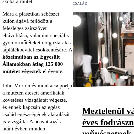
szóba a műtét.
CSALÁD
Mára a plasztikai sebészet
külön ágává fejlődött a
felesleges zsírszövet
eltávolítása, valamint speciális
gyomorműtéteket dolgoztak ki a
táplálékbevitel csökkentésére. A
közelmúlban az Egyesült
Államokban átlag 125 000
műtétet végeztek e
l évente.
Videó
John Morton és munkacsoportja
a műtéten átesett amerikaiak
követéses vizsgálatát végezte,
és ennek kapcsán az egész
Meztelenül vá
család egészségének alakulását
éves fodrászn
is vizsgálta. A beavatkozás
utáni évben minden
művészetnek t