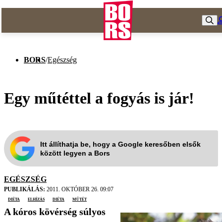
BORS
/
Egészség
Egy műtéttel a fogyás is jár!
Itt állíthatja be, hogy a Google keresőben elsők
között legyen a Bors
EGÉSZSÉG
PUBLIKÁLÁS:
2011. OKTÓBER 26. 09:07
diéta
elhízás
Diéta
műtét
A kóros kövérség súlyos