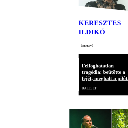
KERESZTES
ILDIKÓ
énekesnő
Felfoghatatlan
tragédia: beütötte a
fejét, meghalt a pilót
BALESET