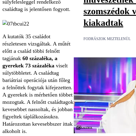
súlyfelesleggel rendelkező
családtag is jelentősen fogyott.
szomszédok v
kiakadtak
A kutatók 35 családot
FODRÁSZOK MEZTELENÜL
részletesen vizsgáltak. A műtét
előtt a család többi felnőtt
tagjának
60 százaléka, a
gyerekek 73 százaléka
viselt
súlytöbbletet. A családtag
bariátriai operációja után főleg
a felnőttek fogytak kifejezetten.
A gyerekek is mérhetően többet
mozogtak. A felnőtt családtagok
kevesebbet nassoltak, és jobban
figyeltek táplálkozásukra.
Határozottan kevesebbszer ittak
Galéria
alkoholt is.