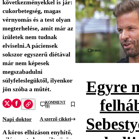
következményekkel is jár:
cukorbetegség, magas
vérnyomás és a test olyan
megterhelése, amit már az
izületek nem tudnak
elviselni.A páciensek
Videó
sokszor egyszerű diétával
már nem képesek
megszabadulni
súlyfeleslegüktől, ilyenkor
Egyre 
jön szóba a műtét.
felhá
KOMMENT
(0)
Sebesty
Napi doktor
A szerző cikkei
A kóros elhízáson enyhítő,