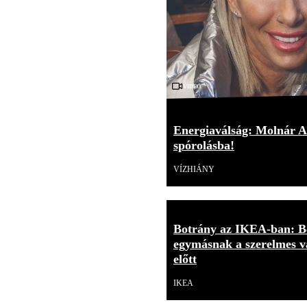
Videó
Energiaválság: Molnár An
spórolásba!
VÍZHIÁNY
Botrány az IKEA-ban: B
egymásnak a szerelmes v
előtt
IKEA