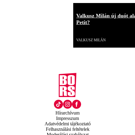
Valkusz Milán új duót ala
Petit?
Videó
VALKUSZ MILÁN
Hírarchívum
Impresszum
Adatvédelmi tájékoztató
Felhasználási feltételek
Moderálási szabályzat