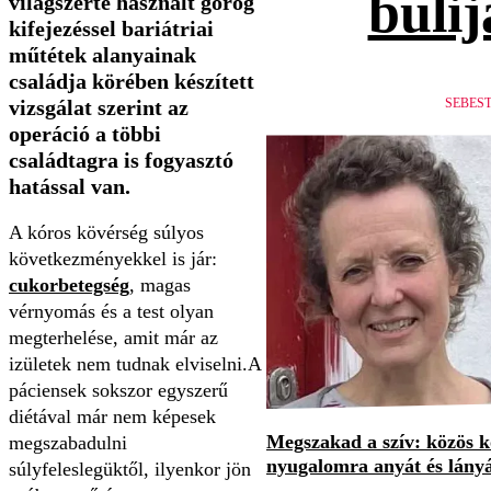
bulij
világszerte használt görög
kifejezéssel bariátriai
műtétek alanyainak
családja körében készített
vizsgálat szerint az
SEBES
operáció a többi
családtagra is fogyasztó
hatással van.
A kóros kövérség súlyos
következményekkel is jár:
cukorbetegség
, magas
vérnyomás és a test olyan
megterhelése, amit már az
izületek nem tudnak elviselni.A
páciensek sokszor egyszerű
diétával már nem képesek
Megszakad a szív: közös 
megszabadulni
nyugalomra anyát és lány
súlyfeleslegüktől, ilyenkor jön