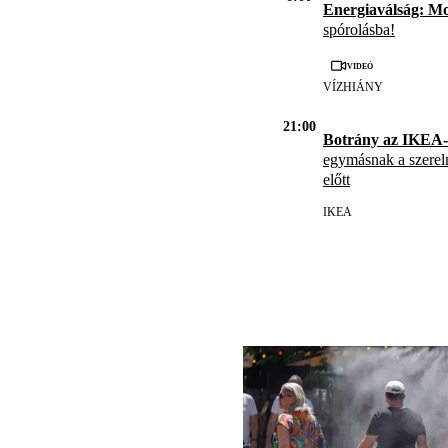
Energiaválság: M
spórolásba!
Videó
VÍZHIÁNY
21:00
Botrány az IKEA-
egymásnak a szerel
előtt
IKEA