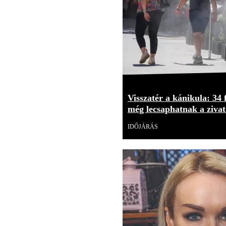
Visszatér a kánikula: 34 
még lecsaphatnak a ziva
IDŐJÁRÁS