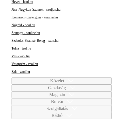
Heves - heol.hu
Jász-Nagykun-Szolnok - szoljon.hu
Komárom-Esztergom - kemma.hu
Nógrád - nool.hu
Somogy - sonline.hu
Szabolcs-Szatmár-Bereg - szon.hu
Tolna - teol.hu
Vas - vaol.hu
Veszprém - veol.hu
Zala - zaol.hu
Közélet
Gazdaság
Magazin
Bulvár
Szolgáltatás
Rádió