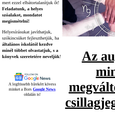
mert ezzel elbátortalanítjuk őt!
Feladatunk, a helyes
szóalakot, mondatot
megismételni!
Helyesírásukat javíthatjuk,
szókincsüket fejleszthetjük, ha
általános iskolától kezdve
minél többet olvastatjuk, s a
Az au
könyvek szeretetére neveljük
!
mi
megvált
A legfrissebb hírekért kövess
minket a Bors
Google News
oldalán is!
csillagje