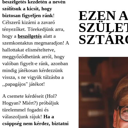
beszélgetés kezdetén a nevén
szólítsuk a kicsit, hogy
EZEN 
biztosan figyeljen ránk
!
Célszerű kizárni a zavaró
SZÜLE
tényezőket. Törekedjünk arra,
SZTÁR
hogy a
beszélgetés
alatt a
szemkontaktus megmaradjon! A
hallottakat elismételtetve,
meggyőződhetünk arról, hogy
valóban figyelt-e ránk, azonban
mindig játékosan kérdezzünk
vissza, s ne vigyük túlzásba a
,,papagájos" játékot!
A csemete kérdéseit (Hol?
Hogyan? Miért?) próbáljuk
türelemmel fogadni és
válaszoljunk rájuk!
Ha a
csöppség nem kérdez, biztatni