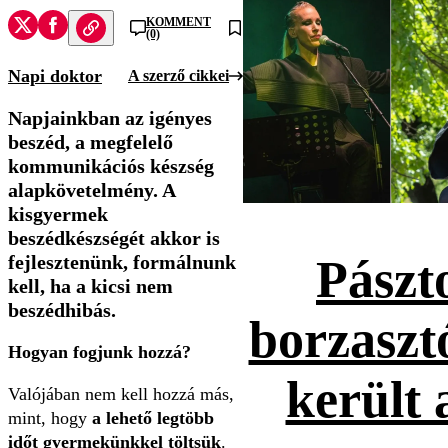
KOMMENT
(0)
Napi doktor
A szerző cikkei
Napjainkban az igényes
beszéd, a megfelelő
kommunikációs készség
alapkövetelmény. A
kisgyermek
beszédkészségét akkor is
fejlesztenünk, formálnunk
Pászt
kell, ha a kicsi nem
beszédhibás.
borzaszt
Hogyan fogjunk hozzá?
került 
Valójában nem kell hozzá más,
mint, hogy
a lehető legtöbb
időt gyermekünkkel töltsük
.