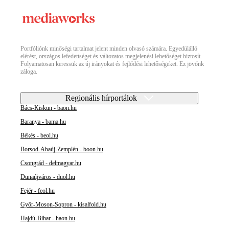
Portfóliónk minőségi tartalmat jelent minden olvasó számára. Egyedülálló
elérést, országos lefedettséget és változatos megjelenési lehetőséget biztosít.
Folyamatosan keressük az új irányokat és fejlődési lehetőségeket. Ez jövőnk
záloga.
Regionális hírportálok
Bács-Kiskun - baon.hu
Baranya - bama.hu
Békés - beol.hu
Borsod-Abaúj-Zemplén - boon.hu
Csongrád - delmagyar.hu
Dunaújváros - duol.hu
Fejér - feol.hu
Győr-Moson-Sopron - kisalfold.hu
Hajdú-Bihar - haon.hu