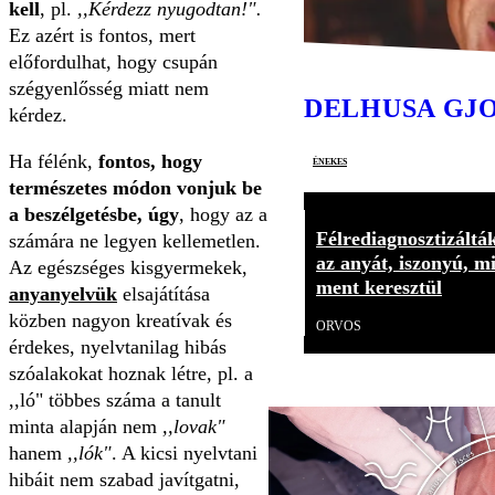
kell
, pl.
,,Kérdezz nyugodtan!".
Ez azért is fontos, mert
előfordulhat, hogy csupán
szégyenlősség miatt nem
DELHUSA GJ
kérdez.
Ha félénk,
fontos, hogy
énekes
természetes módon vonjuk be
a beszélgetésbe, úgy
, hogy az a
Félrediagnosztizáltá
számára ne legyen kellemetlen.
az anyát, iszonyú, m
Az egészséges kisgyermekek,
ment keresztül
anyanyelvük
elsajátítása
közben nagyon kreatívak és
ORVOS
érdekes, nyelvtanilag hibás
szóalakokat hoznak létre, pl. a
,,ló" többes száma a tanult
minta alapján nem
,,lovak"
hanem
,,lók"
. A kicsi nyelvtani
hibáit nem szabad javítgatni,