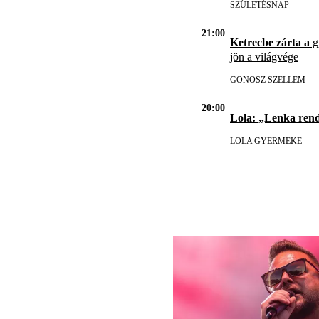
SZÜLETÉSNAP
21:00
Ketrecbe zárta a
gy
jön a világvége
GONOSZ SZELLEM
20:00
Lola: „Lenka ren
LOLA GYERMEKE