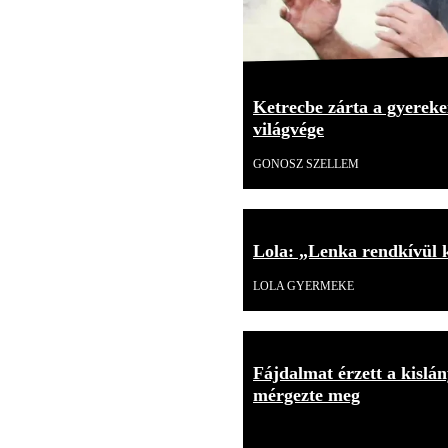
Ketrecbe zárta a gyerekei
világvége
GONOSZ SZELLEM
Lola: „Lenka rendkívül 
LOLA GYERMEKE
Fájdalmat érzett a kislán
mérgezte meg
18+