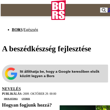
BORS
/
Egészség
A beszédkészség fejlesztése
Itt állíthatja be, hogy a Google keresőben elsők
között legyen a Bors
NEVELÉS
PUBLIKÁLÁS:
2009. OKTÓBER 29. 00:00
Iskolatáska
gyerek
Hogyan fogjunk hozzá?