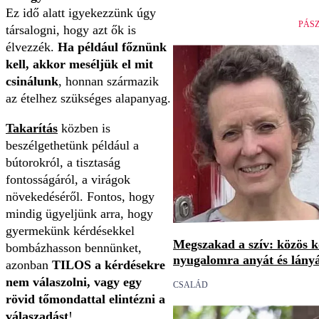
Ez idő alatt igyekezzünk úgy
PÁS
társalogni, hogy azt ők is
élvezzék.
Ha például főznünk
kell, akkor meséljük el mit
csinálunk
, honnan származik
az ételhez szükséges alapanyag.
Takarítás
közben is
beszélgethetünk például a
bútorokról, a tisztaság
fontosságáról, a virágok
növekedéséről. Fontos, hogy
mindig ügyeljünk arra, hogy
gyermekünk kérdésekkel
Megszakad a szív: közös 
bombázhasson bennünket,
nyugalomra anyát és lány
azonban
TILOS a kérdésekre
nem válaszolni, vagy egy
CSALÁD
rövid tőmondattal elintézni a
válaszadást
!