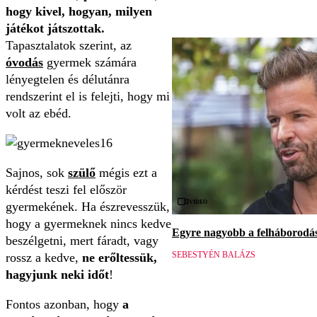
hogy kivel, hogyan, milyen
játékot játszottak.
Tapasztalatok szerint, az
óvodás
gyermek számára
lényegtelen és délutánra
rendszerint el is felejti, hogy mi
volt az ebéd.
Sajnos, sok
szülő
mégis ezt a
kérdést teszi fel először
Videó
gyermekének. Ha észrevesszük,
hogy a gyermeknek nincs kedve
Egyre nagyobb a felháborodás 
beszélgetni, mert fáradt, vagy
SEBESTYÉN BALÁZS
rossz a kedve,
ne erőltessük,
hagyjunk neki időt
!
Fontos azonban, hogy
a