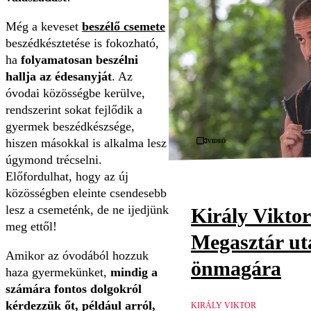
Még a keveset
beszélő csemete
beszédkésztetése is fokozható,
ha
folyamatosan beszélni
hallja az édesanyját
. Az
óvodai közösségbe kerülve,
rendszerint sokat fejlődik a
gyermek beszédkészsége,
Videó
hiszen másokkal is alkalma lesz
úgymond trécselni.
Előfordulhat, hogy az új
közösségben eleinte csendesebb
lesz a csemeténk, de ne ijedjünk
Király Viktor
meg ettől!
Megasztár utá
Amikor az óvodából hozzuk
önmagára
haza gyermekünket,
mindig a
számára fontos dolgokról
kérdezzük őt, például arról,
KIRÁLY VIKTOR