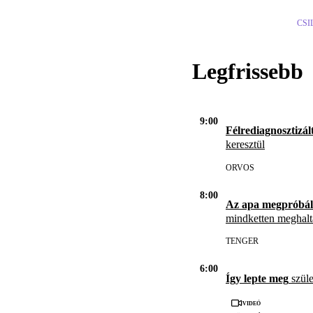
CSI
Legfrissebb
9:00
Félrediagnosztizál
keresztül
ORVOS
8:00
Az apa megpróbál
mindketten meghal
TENGER
6:00
Így lepte meg
szüle
Videó