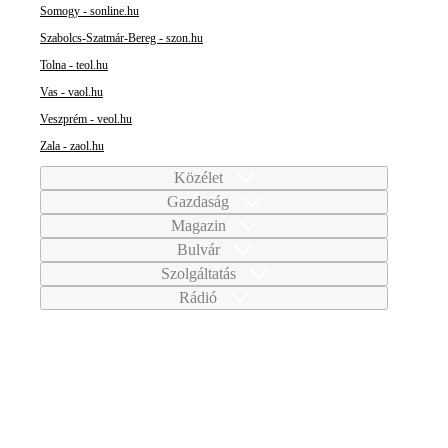
Somogy - sonline.hu
Szabolcs-Szatmár-Bereg - szon.hu
Tolna - teol.hu
Vas - vaol.hu
Veszprém - veol.hu
Zala - zaol.hu
Közélet
Gazdaság
Magazin
Bulvár
Szolgáltatás
Rádió