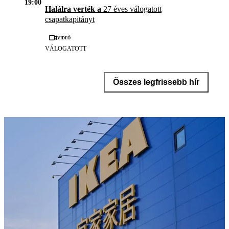
19:00
Halálra verték a
27 éves válogatott
csapatkapitányt
Videó
VÁLOGATOTT
Összes legfrissebb hír