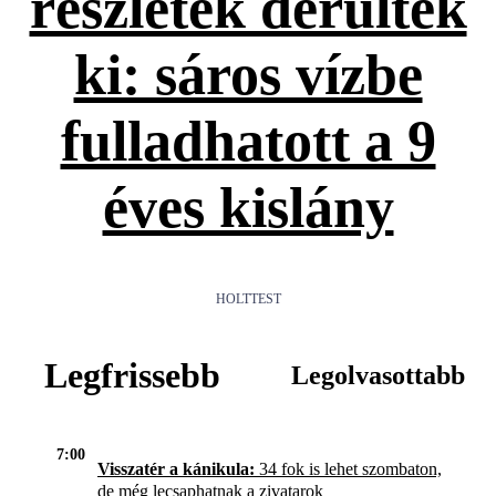
részletek derültek
ki: sáros vízbe
fulladhatott a 9
éves kislány
HOLTTEST
Legfrissebb
Legolvasottabb
7:00
Visszatér a kánikula:
34 fok is lehet szombaton,
de még lecsaphatnak a zivatarok