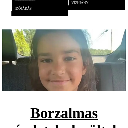
VÍZHIÁNY
IDŐJÁRÁS
Borzalmas