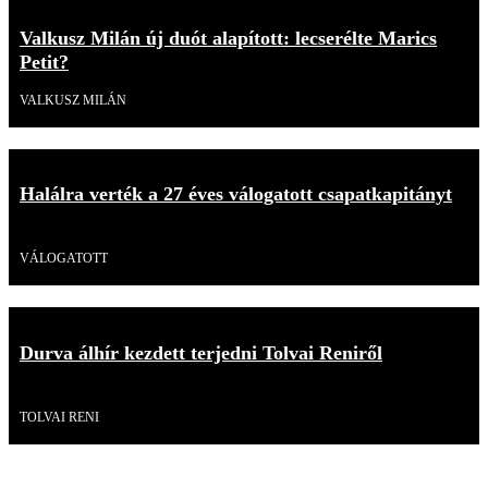
Valkusz Milán új duót alapított: lecserélte Marics
Petit?
VALKUSZ MILÁN
Halálra verték a 27 éves válogatott csapatkapitányt
Videó
VÁLOGATOTT
Durva álhír kezdett terjedni Tolvai Reniről
Videó
TOLVAI RENI