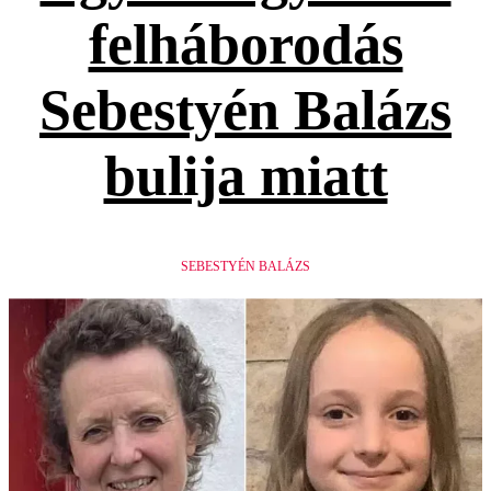
felháborodás
Sebestyén Balázs
bulija miatt
SEBESTYÉN BALÁZS