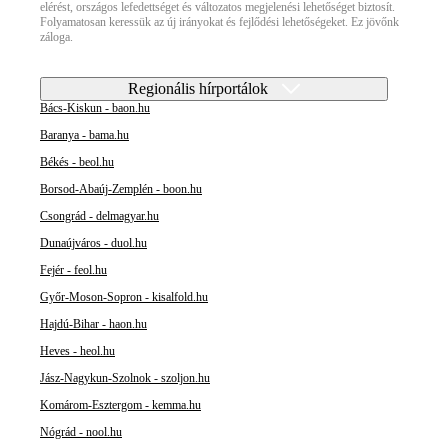
elérést, országos lefedettséget és változatos megjelenési lehetőséget biztosít.
Folyamatosan keressük az új irányokat és fejlődési lehetőségeket. Ez jövőnk
záloga.
Regionális hírportálok
Bács-Kiskun - baon.hu
Baranya - bama.hu
Békés - beol.hu
Borsod-Abaúj-Zemplén - boon.hu
Csongrád - delmagyar.hu
Dunaújváros - duol.hu
Fejér - feol.hu
Győr-Moson-Sopron - kisalfold.hu
Hajdú-Bihar - haon.hu
Heves - heol.hu
Jász-Nagykun-Szolnok - szoljon.hu
Komárom-Esztergom - kemma.hu
Nógrád - nool.hu