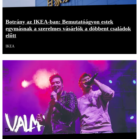
Botrány az IKEA-ban: Bemutatóágyon estek
egymásnak a szerelmes vásárlók a döbbent családok
előtt
IKEA
Videó