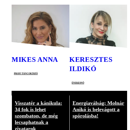
MIKES ANNA
KERESZTES
ILDIKÓ
profi táncoktató
énekesnő
Visszatér a kánikula:
Energiaválság: Molnár
34 fok is lehet
Anikó is belevágott a
szombaton, de még
spórolásba!
lecsaphatnak a
Videó
zivatarok