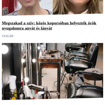
Megszakad a szív: közös koporsóban helyezték örök
nyugalomra anyát és lányát
CSALÁD
Videó