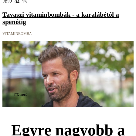
2022. 04. 15.
Tavaszi vitaminbombák - a karalábétól a
spenótig
VITAMINBOMBA
Videó
Egyre nagyobb a