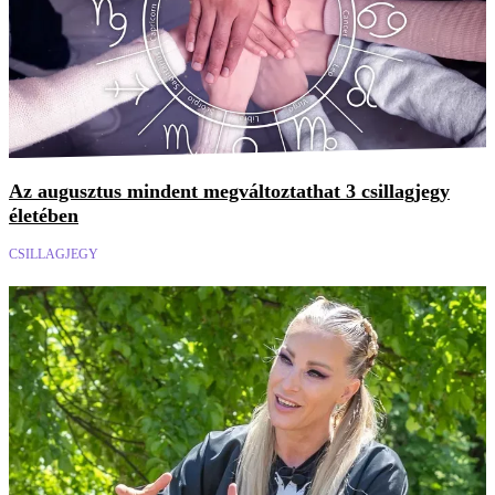
Az augusztus mindent megváltoztathat 3 csillagjegy
életében
CSILLAGJEGY