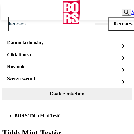
Keresés
Dátum tartomány
Cikk típusa
Rovatok
Szerző szerint
Csak címkében
BORS
/
Több Mint Testőr
Több Mint Testőr