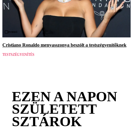
Videó
Cristiano Ronaldo menyasszonya beszólt a testszégyenítőknek
TESTSZÉGYENÍTÉS
EZEN A NAPON
SZÜLETETT
SZTÁROK