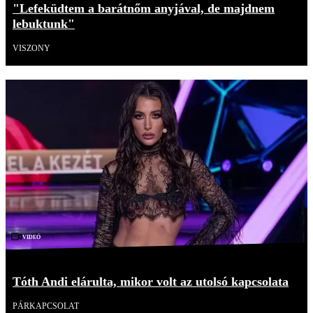
"Lefeküdtem a barátnőm anyjával, de majdnem
lebuktunk"
VISZONY
Videó
Tóth Andi elárulta, mikor volt az utolsó kapcsolata
PÁRKAPCSOLAT