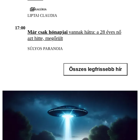
Galéria
LIPTAI CLAUDIA
17:00
Már csak hónapjai
vannak hátra: a 28 éves nő
azt hitte, megőrült
SÚLYOS PARANOIA
Összes legfrissebb hír