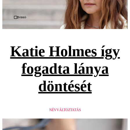
Videó
Katie Holmes így
fogadta lánya
döntését
NÉVVÁLTOZTATÁS