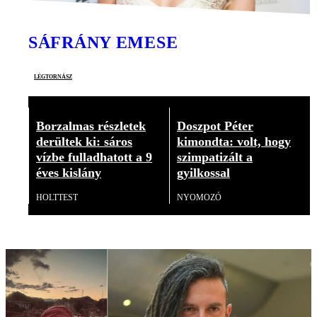
SÁFRÁNY EMESE
légtornász
Borzalmas részletek
Doszpot Péter
derültek ki: sáros
kimondta: volt, hogy
vízbe fulladhatott a 9
szimpatizált a
éves kislány
gyilkossal
HOLTTEST
NYOMOZÓ