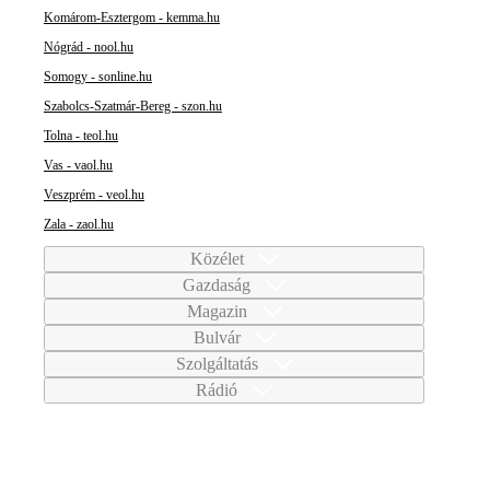
Komárom-Esztergom - kemma.hu
Nógrád - nool.hu
Somogy - sonline.hu
Szabolcs-Szatmár-Bereg - szon.hu
Tolna - teol.hu
Vas - vaol.hu
Veszprém - veol.hu
Zala - zaol.hu
Közélet
Gazdaság
Magazin
Bulvár
Szolgáltatás
Rádió