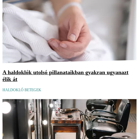
A haldoklók utolsó pillanataikban gyakran ugyanazt
élik át
HALDOKLÓ BETEGEK