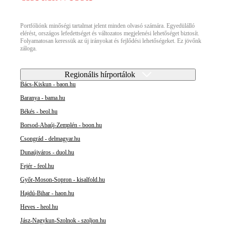
Portfóliónk minőségi tartalmat jelent minden olvasó számára. Egyedülálló
elérést, országos lefedettséget és változatos megjelenési lehetőséget biztosít.
Folyamatosan keressük az új irányokat és fejlődési lehetőségeket. Ez jövőnk
záloga.
Regionális hírportálok
Bács-Kiskun - baon.hu
Baranya - bama.hu
Békés - beol.hu
Borsod-Abaúj-Zemplén - boon.hu
Csongrád - delmagyar.hu
Dunaújváros - duol.hu
Fejér - feol.hu
Győr-Moson-Sopron - kisalfold.hu
Hajdú-Bihar - haon.hu
Heves - heol.hu
Jász-Nagykun-Szolnok - szoljon.hu