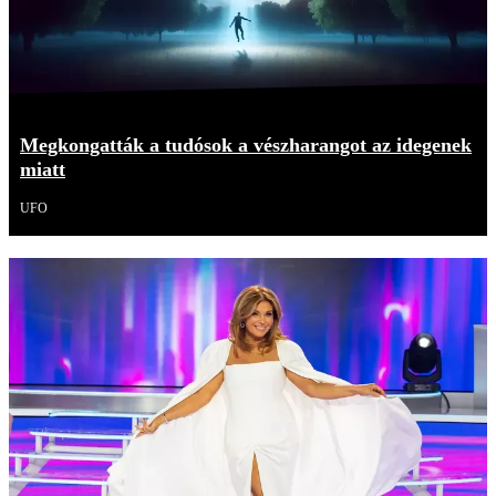
Megkongatták a tudósok a vészharangot az idegenek
miatt
UFO