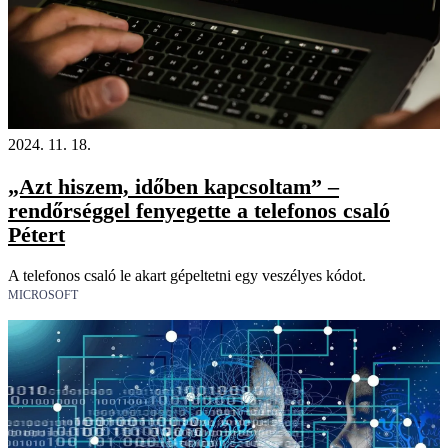
2024. 11. 18.
„Azt hiszem, időben kapcsoltam” –
rendőrséggel fenyegette a telefonos csaló
Pétert
A telefonos csaló le akart gépeltetni egy veszélyes kódot.
MICROSOFT