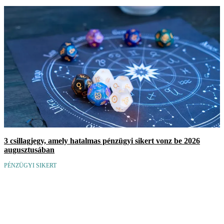
3 csillagjegy, amely hatalmas pénzügyi sikert vonz be 2026
augusztusában
PÉNZÜGYI SIKERT