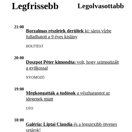
Legfrissebb
Legolvasottabb
21:00
Borzalmas részletek derültek
ki: sáros vízbe
fulladhatott a 9 éves kislány
HOLTTEST
20:00
Doszpot Péter kimondta:
volt, hogy szimpatizált
a gyilkossal
NYOMOZÓ
19:00
Megkongatták a tudósok
a vészharangot az
idegenek miatt
UFO
18:00
Galéria: Liptai Claudia
és a legszexibb ötvenes
sztárok!