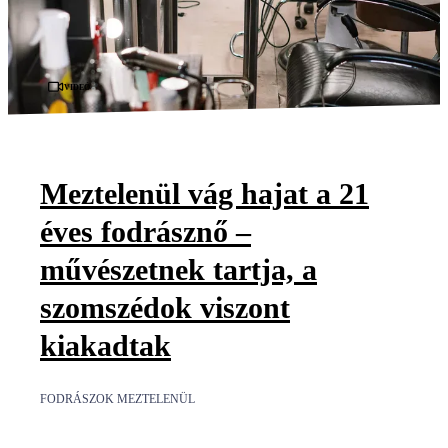
Videó
Meztelenül vág hajat a 21
éves fodrásznő –
művészetnek tartja, a
szomszédok viszont
kiakadtak
FODRÁSZOK MEZTELENÜL