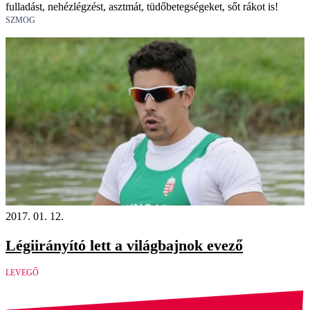
fulladást, nehézlégzést, asztmát, tüdőbetegségeket, sőt rákot is!
SZMOG
2017. 01. 12.
Légiirányító lett a világbajnok evező
LEVEGŐ