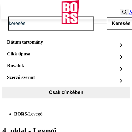
Keresés
Dátum tartomány
Cikk típusa
Rovatok
Szerző szerint
Csak címkében
BORS
/
Levegő
4. oldal - Levegő