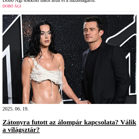
Dobó Ági sokkoló titkot árult el a házasságáról.
DOBÓ ÁGI
Videó
2025. 06. 19.
Zátonyra futott az álompár kapcsolata? Válik
a világsztár?