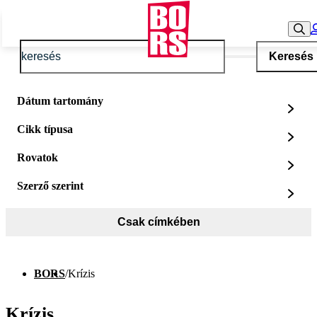
Keresés
Dátum tartomány
Cikk típusa
Rovatok
Szerző szerint
Csak címkében
BORS
/
Krízis
Krízis