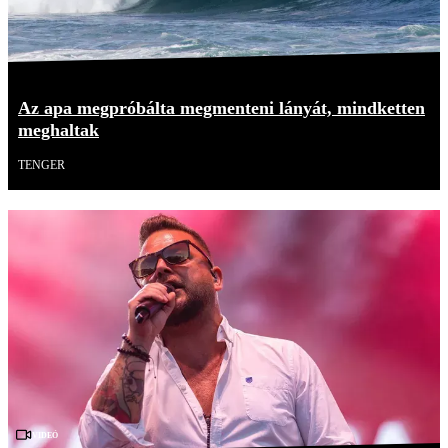
Az apa megpróbálta megmenteni lányát, mindketten
meghaltak
TENGER
Videó