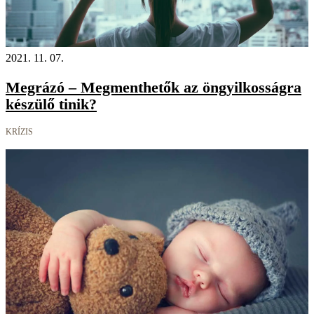
2021. 11. 07.
Megrázó – Megmenthetők az öngyilkosságra
készülő tinik?
KRÍZIS