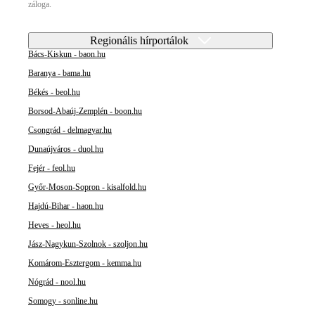
záloga.
Regionális hírportálok
Bács-Kiskun - baon.hu
Baranya - bama.hu
Békés - beol.hu
Borsod-Abaúj-Zemplén - boon.hu
Csongrád - delmagyar.hu
Dunaújváros - duol.hu
Fejér - feol.hu
Győr-Moson-Sopron - kisalfold.hu
Hajdú-Bihar - haon.hu
Heves - heol.hu
Jász-Nagykun-Szolnok - szoljon.hu
Komárom-Esztergom - kemma.hu
Nógrád - nool.hu
Somogy - sonline.hu