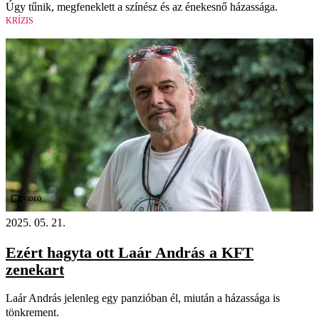
Úgy tűnik, megfeneklett a színész és az énekesnő házassága.
KRÍZIS
Videó
2025. 05. 21.
Ezért hagyta ott Laár András a KFT
zenekart
Laár András jelenleg egy panzióban él, miután a házassága is
tönkrement.