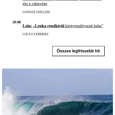
jön a világvége
GONOSZ SZELLEM
20:00
Lola: „Lenka rendkívül
kiegyensúlyozott baba”
LOLA GYERMEKE
Összes legfrissebb hír