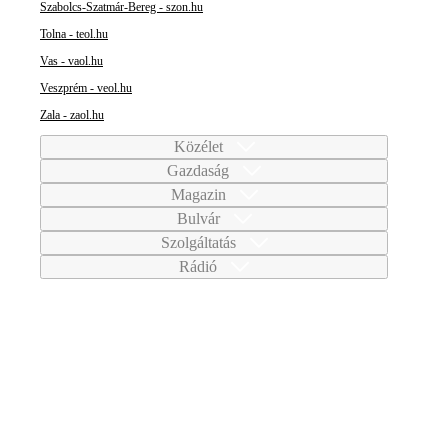
Szabolcs-Szatmár-Bereg - szon.hu
Tolna - teol.hu
Vas - vaol.hu
Veszprém - veol.hu
Zala - zaol.hu
Közélet
Gazdaság
Magazin
Bulvár
Szolgáltatás
Rádió