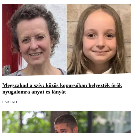
Megszakad a szív: közös koporsóban helyezték örök
nyugalomra anyát és lányát
CSALÁD