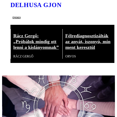
DELHUSA GJON
énekes
Rácz Gergő:
Félrediagnosztizálták
„Próbálok mindig ott
az anyát, iszonyú, min
lenni a kislányomnak”
ment keresztül
RÁCZ GERGŐ
ORVOS