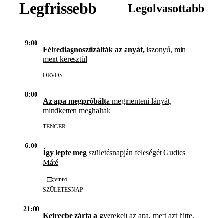
Legfrissebb
Legolvasottabb
9:00
Félrediagnosztizálták az anyát,
iszonyú, min
ment keresztül
ORVOS
8:00
Az apa megpróbálta
megmenteni lányát,
mindketten meghaltak
TENGER
6:00
Így lepte meg
születésnapján feleségét Gudics
Máté
Videó
SZÜLETÉSNAP
21:00
Ketrecbe zárta a
gyerekeit az apa, mert azt hitte,