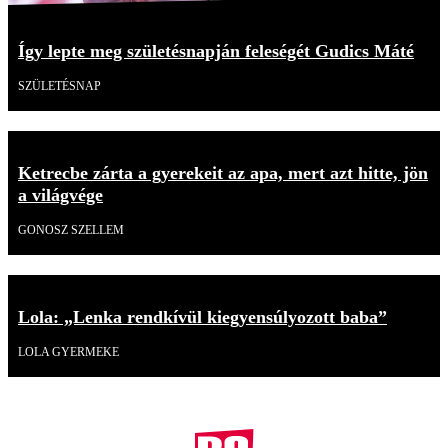
Így lepte meg születésnapján feleségét Gudics Máté
SZÜLETÉSNAP
Ketrecbe zárta a gyerekeit az apa, mert azt hitte, jön
a világvége
GONOSZ SZELLEM
Lola: „Lenka rendkívül kiegyensúlyozott baba”
LOLA GYERMEKE