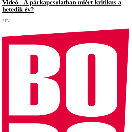
Videó - A párkapcsolatban miért kritikus a
hetedik év?
7 ÉV