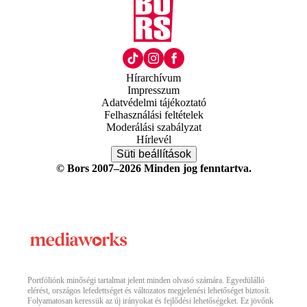
Hírarchívum
Impresszum
Adatvédelmi tájékoztató
Felhasználási feltételek
Moderálási szabályzat
Hírlevél
Süti beállítások
© Bors 2007–2026 Minden jog fenntartva.
Portfóliónk minőségi tartalmat jelent minden olvasó számára. Egyedülálló
elérést, országos lefedettséget és változatos megjelenési lehetőséget biztosít.
Folyamatosan keressük az új irányokat és fejlődési lehetőségeket. Ez jövőnk